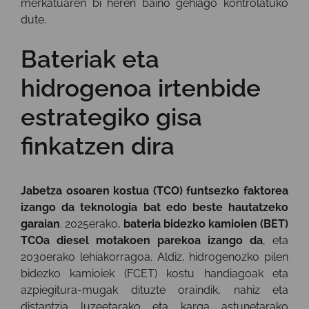
merkatuaren bi heren baino gehiago kontrolatuko
dute.
Bateriak eta
hidrogenoa irtenbide
estrategiko gisa
finkatzen dira
Jabetza osoaren kostua (TCO) funtsezko faktorea
izango da teknologia bat edo beste hautatzeko
garaian
. 2025erako,
bateria bidezko kamioien (BET)
TCOa diesel motakoen parekoa izango da
, eta
2030erako lehiakorragoa. Aldiz, hidrogenozko pilen
bidezko kamioiek (FCET) kostu handiagoak eta
azpiegitura-mugak dituzte oraindik, nahiz eta
distantzia luzeetarako eta karga astunetarako