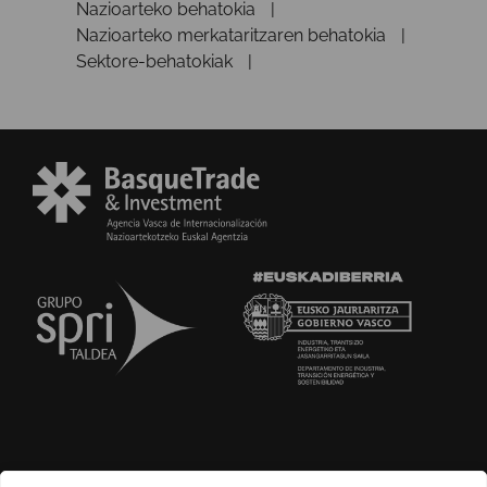
Nazioarteko behatokia
Nazioarteko merkataritzaren behatokia
Sektore-behatokiak
GURI BURUZ