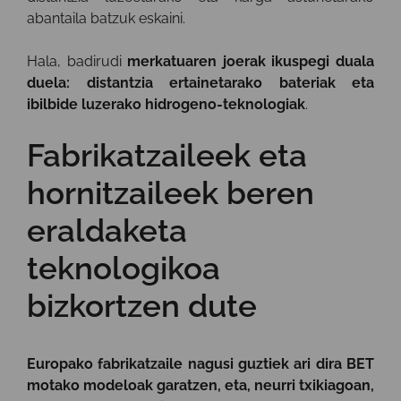
abantaila batzuk eskaini.
Hala, badirudi
merkatuaren joerak ikuspegi duala
duela: distantzia ertainetarako bateriak eta
ibilbide luzerako hidrogeno-teknologiak
.
Fabrikatzaileek eta
hornitzaileek beren
eraldaketa
teknologikoa
bizkortzen dute
Europako fabrikatzaile nagusi guztiek ari dira BET
motako modeloak garatzen, eta, neurri txikiagoan,