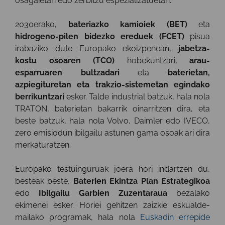
osagaietan edo zerbitzu espezializatuetan.
2030erako,
bateriazko kamioiek (BET)
eta
hidrogeno-pilen bidezko ereduek (FCET)
pisua
irabaziko dute Europako ekoizpenean,
jabetza-
kostu osoaren (TCO)
hobekuntzari,
arau-
esparruaren bultzadari
eta
baterietan,
azpiegituretan eta trakzio-sistemetan egindako
berrikuntzari
esker. Talde industrial batzuk, hala nola
TRATON, baterietan bakarrik oinarritzen dira, eta
beste batzuk, hala nola Volvo, Daimler edo IVECO,
zero emisiodun ibilgailu astunen gama osoak ari dira
merkaturatzen.
Europako testuinguruak joera hori indartzen du,
besteak beste,
Baterien Ekintza Plan Estrategikoa
edo
Ibilgailu Garbien Zuzentaraua
bezalako
ekimenei esker. Horiei gehitzen zaizkie eskualde-
mailako programak, hala nola
Euskadin errepide