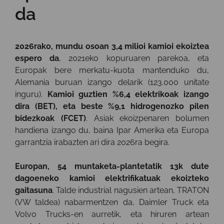
da
2026rako, mundu osoan 3,4 milioi kamioi ekoiztea
espero da
, 2021eko kopuruaren parekoa, eta
Europak bere merkatu-kuota mantenduko du,
Alemania buruan izango delarik (123.000 unitate
inguru).
Kamioi guztien %6,4 elektrikoak izango
dira (BET), eta beste %9,1 hidrogenozko pilen
bidezkoak (FCET)
. Asiak ekoizpenaren bolumen
handiena izango du, baina Ipar Amerika eta Europa
garrantzia irabazten ari dira 2026ra begira.
Europan, 54 muntaketa-plantetatik 13k dute
dagoeneko kamioi elektrifikatuak ekoizteko
gaitasuna
. Talde industrial nagusien artean, TRATON
(VW taldea) nabarmentzen da, Daimler Truck eta
Volvo Trucks-en aurretik, eta hiruren artean