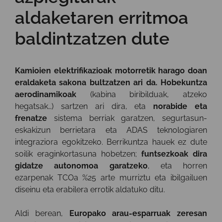
aldaketaren erritmoa
baldintzatzen dute
Kamioien elektrifikazioak motorretik harago doan
eraldaketa sakona bultzatzen ari da. Hobekuntza
aerodinamikoak
(kabina biribilduak, atzeko
hegatsak…) sartzen ari dira, eta
norabide eta
frenatze
sistema berriak garatzen, segurtasun-
eskakizun berrietara eta ADAS teknologiaren
integraziora egokitzeko. Berrikuntza hauek ez dute
soilik eraginkortasuna hobetzen;
funtsezkoak dira
gidatze autonomoa garatzeko
, eta horren
ezarpenak TCOa %25 arte murriztu eta ibilgailuen
diseinu eta erabilera errotik aldatuko ditu.
Aldi berean,
Europako arau-esparruak zeresan