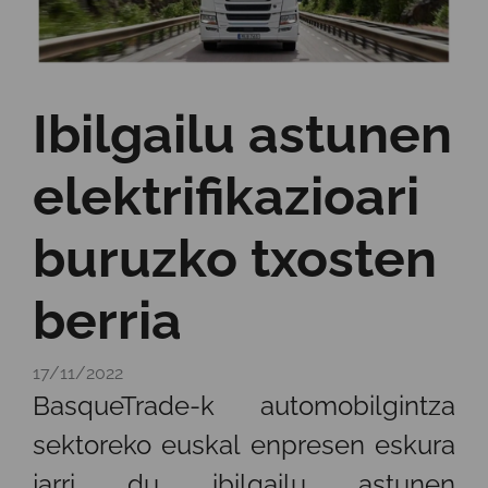
Ibilgailu astunen
elektrifikazioari
buruzko txosten
berria
17/11/2022
BasqueTrade-k automobilgintza
sektoreko euskal enpresen eskura
jarri du ibilgailu astunen