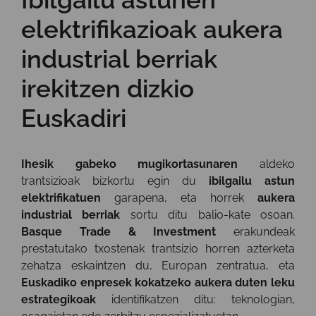
elektrifikazioak aukera
industrial berriak
irekitzen dizkio
Euskadiri
Ihesik gabeko mugikortasunaren
aldeko
trantsizioak bizkortu egin du
ibilgailu astun
elektrifikatuen
garapena, eta horrek
aukera
industrial berriak
sortu ditu balio-kate osoan.
Basque Trade & Investment
erakundeak
prestatutako txostenak trantsizio horren azterketa
zehatza eskaintzen du, Europan zentratua, eta
Euskadiko enpresek kokatzeko aukera duten leku
estrategikoak
identifikatzen ditu: teknologian,