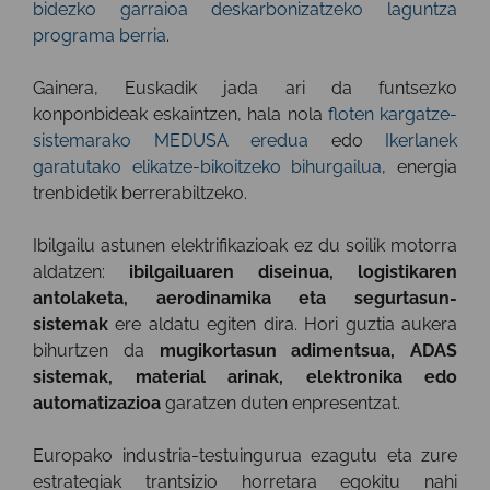
bidezko garraioa deskarbonizatzeko laguntza
programa berria
.
Gainera, Euskadik jada ari da funtsezko
konponbideak eskaintzen, hala nola
floten kargatze-
sistemarako MEDUSA eredua
edo
Ikerlanek
garatutako elikatze-bikoitzeko bihurgailua
, energia
trenbidetik berrerabiltzeko.
Ibilgailu astunen elektrifikazioak ez du soilik motorra
aldatzen:
ibilgailuaren diseinua, logistikaren
antolaketa, aerodinamika eta segurtasun-
sistemak
ere aldatu egiten dira. Hori guztia aukera
bihurtzen da
mugikortasun adimentsua, ADAS
sistemak, material arinak, elektronika edo
automatizazioa
garatzen duten enpresentzat.
Europako industria-testuingurua ezagutu eta zure
estrategiak trantsizio horretara egokitu nahi