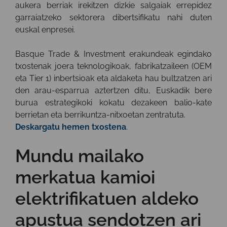
aukera berriak irekitzen dizkie salgaiak errepidez
garraiatzeko sektorera dibertsifikatu nahi duten
euskal enpresei.
Basque Trade & Investment erakundeak egindako
txostenak joera teknologikoak, fabrikatzaileen (OEM
eta Tier 1) inbertsioak eta aldaketa hau bultzatzen ari
den arau-esparrua aztertzen ditu, Euskadik bere
burua estrategikoki kokatu dezakeen balio-kate
berrietan eta berrikuntza-nitxoetan zentratuta.
Deskargatu hemen txostena
.
Mundu mailako
merkatua kamioi
elektrifikatuen aldeko
apustua sendotzen ari