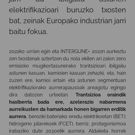
elektrifikazioari buruzko txosten
bat, zeinak Europako industrian jarri
baitu fokua.
2022ko urrian egin eta INTERGUNE+ 2022n aurkeztu
zen txostenak aztertzen du nola ekiten ari zaion zero
emisioko mugikortasunerako trantsizioari ibilgailu
astunen kasuan, kamioien kasuan zehazki, eta, hain
zuzen ere, kamioi ertain eta astunen segmentuan
elektrifikaziorako aurrerapausoak areagotu egingo
dira datozen urteetan.
Trantsizioa oraindik
hasiberria bada ere, azelerazio nabarmena
aurreikusten da hamarkada honen bigarren erditik
aurrera
, bereziki bateriako eredu elektrikoetan (BET);
hidrogeno pilarekoek (FCET), berriz, protagonismoa
irabaziko dute 2030etik aurrera. Aldaketa horrek