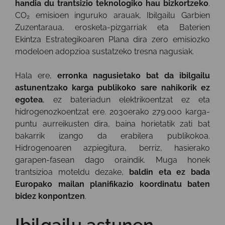
handia du trantsizio teknologiko hau bizkortzeko
.
CO₂ emisioen inguruko arauak, Ibilgailu Garbien
Zuzentaraua, erosketa-pizgarriak eta Baterien
Ekintza Estrategikoaren Plana dira zero emisiozko
modeloen adopzioa sustatzeko tresna nagusiak.
Hala ere,
erronka nagusietako bat da ibilgailu
astunentzako karga publikoko sare nahikorik ez
egotea
, ez bateriadun elektrikoentzat ez eta
hidrogenozkoentzat ere. 2030erako 279.000 karga-
puntu aurreikusten dira, baina horietatik zati bat
bakarrik izango da erabilera publikokoa.
Hidrogenoaren azpiegitura, berriz, hasierako
garapen-fasean dago oraindik. Muga honek
trantsizioa moteldu dezake,
baldin eta ez bada
Europako mailan planifikazio koordinatu baten
bidez konpontzen
.
Ibilgailu astunen