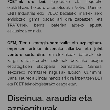
FCET-ak ere bai
, 2030erako eta 2040rako
elektrifikazio-helburu anbiziotsuekin. Volvo, Daimler,
CNH Industrial edo IVECO bezalako markek zero
emisiozko gama osoak ari dira zabaltzen, eta
TRATONek, berriz, baterien aldeko apustu
esklusiboa egin du.
OEM, Tier 1, energia-hornitzaile eta azpiegitura-
enpresen arteko dozenaka aliantza eta joint
venture sortu dira
, pila elektrikoak, bateriak edo
karga ultralasterrako sistemak bezalako osagai
estrategikoen ekoizpena bermatzeko. Gainera,
sektoreko hornitzaile nagusiak (Bosch, Cummins,
Dana, Faurecia…) indar handiz ari dira inbertitzen BET
eta FCET teknologietarako osagaietan.
Diseinua, araudia eta
azpiegiturak