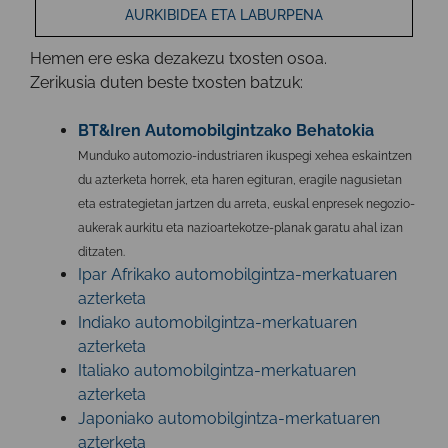
AURKIBIDEA ETA LABURPENA
Hemen ere
eska dezakezu txosten osoa
.
Zerikusia duten beste txosten batzuk:
BT&Iren Automobilgintzako Behatokia
Munduko automozio-industriaren ikuspegi xehea eskaintzen
du azterketa horrek, eta haren egituran, eragile nagusietan
eta estrategietan jartzen du arreta, euskal enpresek negozio-
aukerak aurkitu eta nazioartekotze-planak garatu ahal izan
ditzaten.
Ipar Afrikako automobilgintza-merkatuaren
azterketa
Indiako automobilgintza-merkatuaren
azterketa
Italiako automobilgintza-merkatuaren
azterketa
Japoniako automobilgintza-merkatuaren
azterketa