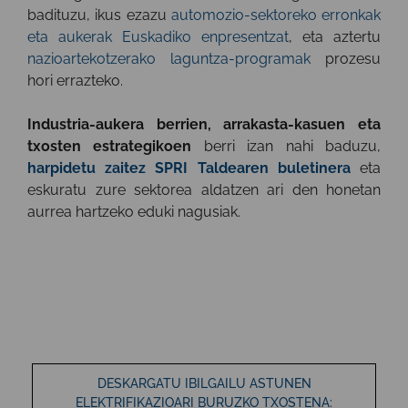
badituzu, ikus ezazu
automozio-sektoreko erronkak
eta aukerak Euskadiko enpresentzat
, eta aztertu
nazioartekotzerako laguntza-programak
prozesu
hori errazteko.
Industria-aukera berrien, arrakasta-kasuen eta
txosten estrategikoen
berri izan nahi baduzu,
harpidetu zaitez SPRI Taldearen buletinera
eta
eskuratu zure sektorea aldatzen ari den honetan
aurrea hartzeko eduki nagusiak.
DESKARGATU IBILGAILU ASTUNEN
ELEKTRIFIKAZIOARI BURUZKO TXOSTENA: