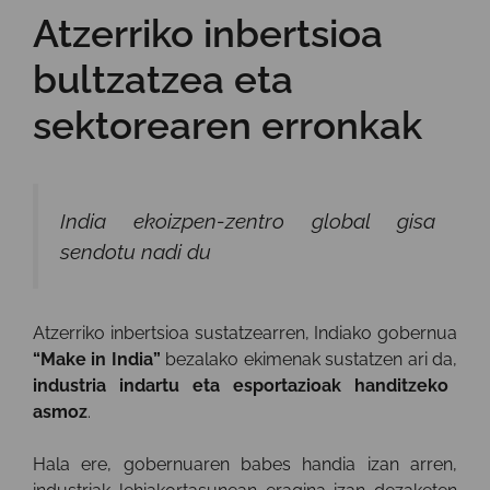
Atzerriko inbertsioa
bultzatzea eta
sektorearen erronkak
India ekoizpen-zentro global gisa
sendotu nadi du
Atzerriko inbertsioa sustatzearren, Indiako gobernua
“Make in India”
bezalako ekimenak sustatzen ari da,
industria indartu eta esportazioak handitzeko
asmoz
.
Hala ere, gobernuaren babes handia izan arren,