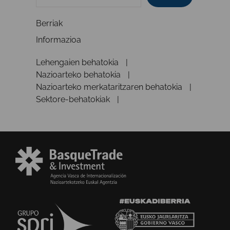
Berriak
Informazioa
Lehengaien behatokia
Nazioarteko behatokia
Nazioarteko merkataritzaren behatokia
Sektore-behatokiak