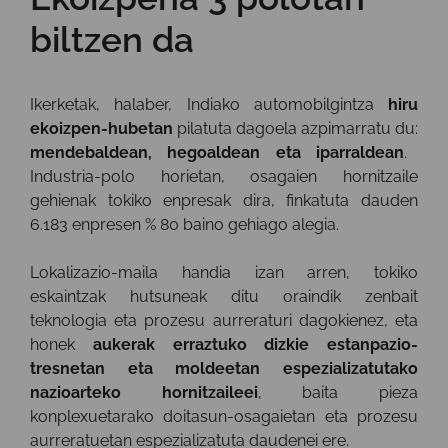
biltzen da
Ikerketak, halaber, Indiako automobilgintza
hiru
ekoizpen-hubetan
pilatuta dagoela azpimarratu du:
mendebaldean, hegoaldean eta iparraldean
.
Industria-polo horietan, osagaien hornitzaile
gehienak tokiko enpresak dira, finkatuta dauden
6.183 enpresen % 80 baino gehiago alegia.
Lokalizazio-maila handia izan arren, tokiko
eskaintzak hutsuneak ditu oraindik zenbait
teknologia eta prozesu aurreraturi dagokienez, eta
honek
aukerak erraztuko dizkie estanpazio-
tresnetan eta moldeetan espezializatutako
nazioarteko hornitzaileei
, baita pieza
konplexuetarako doitasun-osagaietan eta prozesu
aurreratuetan espezializatuta daudenei ere.