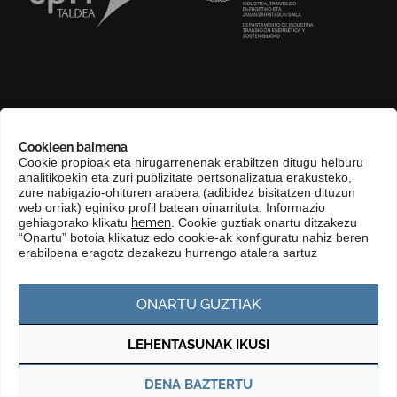
GURI BURUZ
Cookieen baimena
COMPLIANCE CHANNEL
Cookie propioak eta hirugarrenenak erabiltzen ditugu helburu
analitikoekin eta zuri publizitate pertsonalizatua erakusteko,
HARREMANETARAKO
zure nabigazio-ohituren arabera (adibidez bisitatzen dituzun
EUSKARA
web orriak) eginiko profil batean oinarrituta. Informazio
gehiagorako klikatu
hemen
. Cookie guztiak onartu ditzakezu
KONTRATATZAILEAREN PROFILA
“Onartu” botoia klikatuz edo cookie-ak konfiguratu nahiz beren
erabilpena eragotz dezakezu hurrengo atalera sartuz
GARDENTASUN ATARIA
ONARTU GUZTIAK
LEHENTASUNAK IKUSI
Pribatutasun politika
Cookie politika
DENA BAZTERTU
© Copyright 2025 Basque Trade & Investment. Todos los derechos