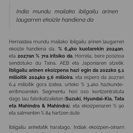
India mundu mailako ibilgailu arinen
laugarren ekoizle handiena da
Herrialdea mundu mailako ibilgailu arinen laugarren
ekoizle handiena da,
% 6,4ko kuotarekin 2024an
,
eta
2027an % 7ra iritsiko da
. Horrela, bere posizioa
sendotuko du Txina, AEB eta Japoniaren atzetik.
Ibilgailu arinen ekoizpena hazi egin da 2022ko 5,1
milioitik 2024ko 5,6 milioira
, eta espero da 2027an
6,4 milioitik gora izatea, urteko % 3,4ko hazkunde-
erritmoarekin. Segmentu hori oso kontzentratuta
dago lau fabrikatzailetan (
Suzuki, Hyundai-Kia, Tata
eta Mahindra & Mahindra
), eta ekoizpenaren % 90
eta salmenten % 84 hartzen dute.
Ibilgailu arinetatik haratago, Indiak ekoizpen-oinarri