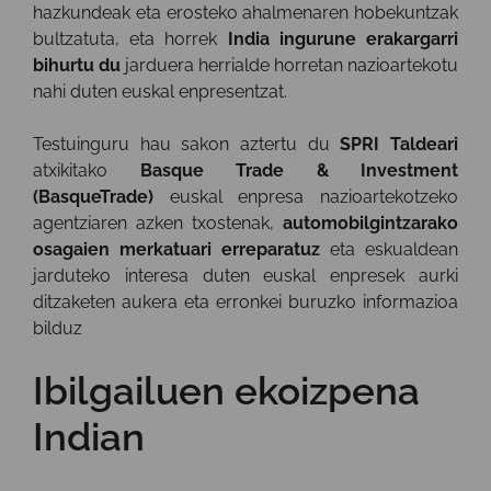
hazkundeak eta erosteko ahalmenaren hobekuntzak
bultzatuta, eta horrek
India ingurune erakargarri
bihurtu du
jarduera herrialde horretan nazioartekotu
nahi duten euskal enpresentzat.
Testuinguru hau sakon aztertu du
SPRI Taldeari
atxikitako
Basque Trade & Investment
(BasqueTrade)
euskal enpresa nazioartekotzeko
agentziaren azken txostenak,
automobilgintzarako
osagaien merkatuari erreparatuz
eta eskualdean
jarduteko interesa duten euskal enpresek aurki
ditzaketen aukera eta erronkei buruzko informazioa
bilduz
Ibilgailuen ekoizpena
Indian