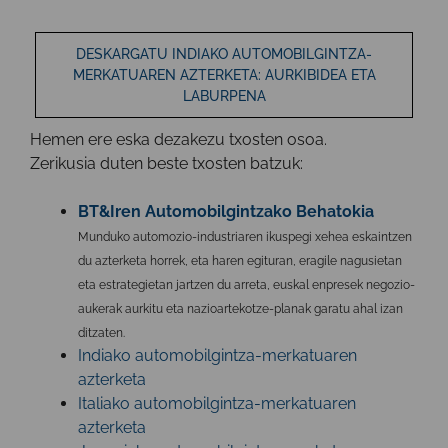
DESKARGATU INDIAKO AUTOMOBILGINTZA-
MERKATUAREN AZTERKETA: AURKIBIDEA ETA
LABURPENA
Hemen ere
eska dezakezu txosten osoa
.
Zerikusia duten beste txosten batzuk:
BT&Iren Automobilgintzako Behatokia
Munduko automozio-industriaren ikuspegi xehea eskaintzen
du azterketa horrek, eta haren egituran, eragile nagusietan
eta estrategietan jartzen du arreta, euskal enpresek negozio-
aukerak aurkitu eta nazioartekotze-planak garatu ahal izan
ditzaten.
Indiako automobilgintza-merkatuaren
azterketa
Italiako automobilgintza-merkatuaren
azterketa