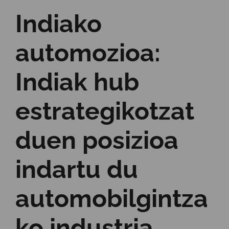
Indiako
automozioa:
Indiak hub
estrategikotzat
duen posizioa
indartu du
automobilgintza
ko industria