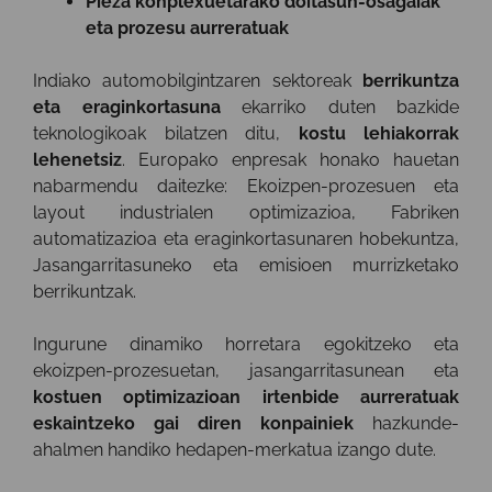
Pieza konplexuetarako doitasun-osagaiak
eta prozesu aurreratuak
Indiako automobilgintzaren sektoreak
berrikuntza
eta eraginkortasuna
ekarriko duten bazkide
teknologikoak bilatzen ditu,
kostu lehiakorrak
lehenetsiz
. Europako enpresak honako hauetan
nabarmendu daitezke: Ekoizpen-prozesuen eta
layout industrialen optimizazioa, Fabriken
automatizazioa eta eraginkortasunaren hobekuntza,
Jasangarritasuneko eta emisioen murrizketako
berrikuntzak.
Ingurune dinamiko horretara egokitzeko eta
ekoizpen-prozesuetan, jasangarritasunean eta
kostuen optimizazioan irtenbide aurreratuak
eskaintzeko gai diren konpainiek
hazkunde-
ahalmen handiko hedapen-merkatua izango dute.