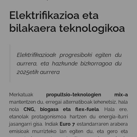
Elektrifikazioa eta
bilakaera teknologikoa
Elektrifikazioak progresiboki egiten du
aurrera, eta hazkunde bizkorragoa du
2025etik aurrera
Merkatuak
propultsio-teknologien mix-a
mantentzen du, erregai alternatiboak lehenetsiz, hala
nola
CNG, biogasa eta flex-fuela
. Hala ere,
etanolak protagonismoa hartzen du energia-iturri
jasangarri gisa. Indiak
Euro 7
estandarraren arabera
emisioak murrizteko lan egiten du, eta gero eta