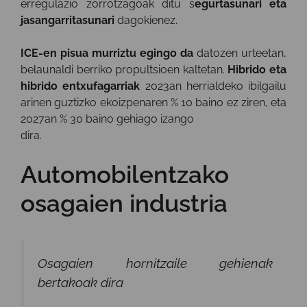
erregulazio zorrotzagoak ditu s
egurtasunari eta
jasangarritasunari
dagokienez.
ICE-en pisua murriztu egingo da
datozen urteetan,
belaunaldi berriko propultsioen kaltetan.
Hibrido eta
hibrido entxufagarriak
2023an herrialdeko ibilgailu
arinen guztizko ekoizpenaren % 10 baino ez ziren, eta
2027an % 30 baino gehiago izango
dira.
Automobilentzako
osagaien industria
Osagaien hornitzaile gehienak
bertakoak dira