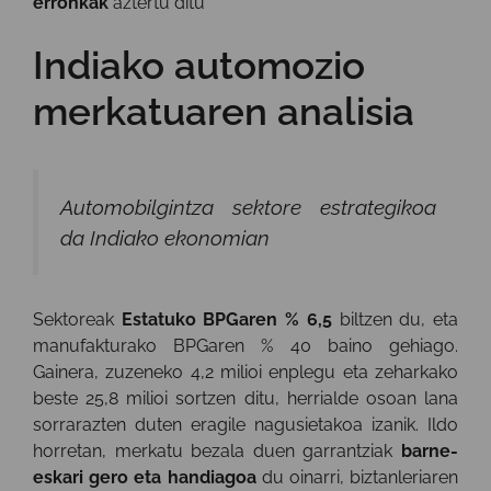
erronkak
aztertu ditu
Indiako automozio
merkatuaren analisia
Automobilgintza sektore estrategikoa
da Indiako ekonomian
Sektoreak
Estatuko BPGaren % 6,5
biltzen du, eta
manufakturako BPGaren % 40 baino gehiago.
Gainera, zuzeneko 4,2 milioi enplegu eta zeharkako
beste 25,8 milioi sortzen ditu, herrialde osoan lana
sorrarazten duten eragile nagusietakoa izanik. Ildo
horretan, merkatu bezala duen garrantziak
barne-
eskari gero eta handiagoa
du oinarri, biztanleriaren