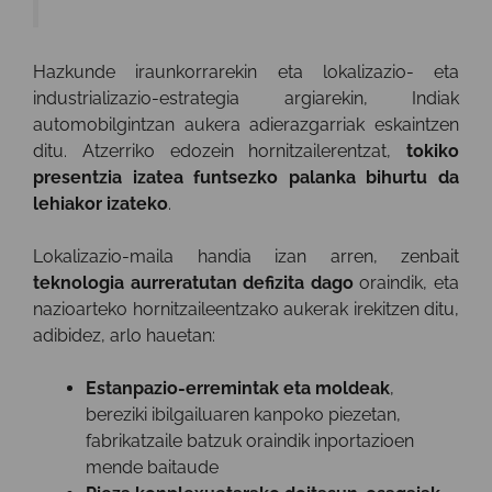
Hazkunde iraunkorrarekin eta lokalizazio- eta
industrializazio-estrategia argiarekin, Indiak
automobilgintzan aukera adierazgarriak eskaintzen
ditu. Atzerriko edozein hornitzailerentzat,
tokiko
presentzia izatea funtsezko palanka bihurtu da
lehiakor izateko
.
Lokalizazio-maila handia izan arren, zenbait
teknologia aurreratutan defizita dago
oraindik, eta
nazioarteko hornitzaileentzako aukerak irekitzen ditu,
adibidez, arlo hauetan:
Estanpazio-erremintak eta moldeak
,
bereziki ibilgailuaren kanpoko piezetan,
fabrikatzaile batzuk oraindik inportazioen
mende baitaude