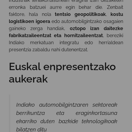
industriak lehiakortasunean eragina izan dezaketen
erronka batzuei aurre egin behar die. Zenbait
faktore, hala nola
tentsio geopolitikoak
,
kostu
logistikoen igoera
edo automobilgintzako osagaien
gaineko zerga handiak,
oztopo izan daitezke
fabrikatzaileentzat eta hornitzaileentzat
, bereziki
Indiako merkatuan integratu edo herrialdean
presentzia zabaldu nahi dutenentzat.
Euskal enpresentzako
aukerak
Indiako automobilgintzaren sektoreak
berrikuntza eta eraginkortasuna
ekarriko duten bazkide teknologikoak
bilatzen ditu