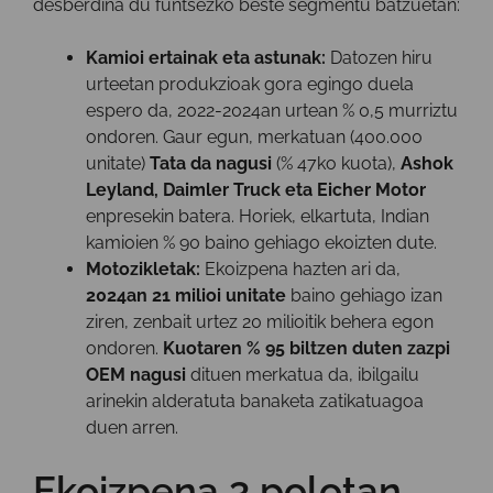
desberdina du funtsezko beste segmentu batzuetan:
Kamioi ertainak eta astunak:
Datozen hiru
urteetan produkzioak gora egingo duela
espero da, 2022-2024an urtean % 0,5 murriztu
ondoren. Gaur egun, merkatuan (400.000
unitate)
Tata da nagusi
(% 47ko kuota),
Ashok
Leyland, Daimler Truck eta Eicher Motor
enpresekin batera. Horiek, elkartuta, Indian
kamioien % 90 baino gehiago ekoizten dute.
Motozikletak:
Ekoizpena hazten ari da,
2024an 21 milioi unitate
baino gehiago izan
ziren, zenbait urtez 20 milioitik behera egon
ondoren.
Kuotaren % 95 biltzen duten zazpi
OEM nagusi
dituen merkatua da, ibilgailu
arinekin alderatuta banaketa zatikatuagoa
duen arren.
Ekoizpena 3 polotan