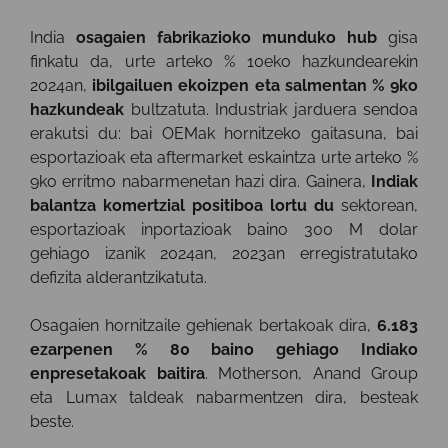
India
osagaien fabrikazioko munduko hub
gisa
finkatu da, urte arteko % 10eko hazkundearekin
2024an,
ibilgailuen ekoizpen eta salmentan % 9ko
hazkundeak
bultzatuta. Industriak jarduera sendoa
erakutsi du: bai OEMak hornitzeko gaitasuna, bai
esportazioak eta aftermarket eskaintza urte arteko %
9ko erritmo nabarmenetan hazi dira. Gainera,
Indiak
balantza komertzial positiboa lortu du
sektorean,
esportazioak inportazioak baino 300 M dolar
gehiago izanik 2024an, 2023an erregistratutako
defizita alderantzikatuta.
Osagaien hornitzaile gehienak bertakoak dira,
6.183
ezarpenen % 80 baino gehiago Indiako
enpresetakoak baitira
. Motherson, Anand Group
eta Lumax taldeak nabarmentzen dira, besteak
beste.