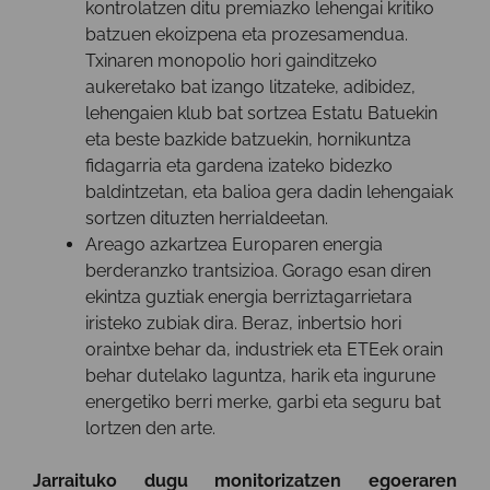
kontrolatzen ditu premiazko lehengai kritiko
batzuen ekoizpena eta prozesamendua.
Txinaren monopolio hori gainditzeko
aukeretako bat izango litzateke, adibidez,
lehengaien klub bat sortzea Estatu Batuekin
eta beste bazkide batzuekin, hornikuntza
fidagarria eta gardena izateko bidezko
baldintzetan, eta balioa gera dadin lehengaiak
sortzen dituzten herrialdeetan.
Areago azkartzea Europaren energia
berderanzko trantsizioa. Gorago esan diren
ekintza guztiak energia berriztagarrietara
iristeko zubiak dira. Beraz, inbertsio hori
oraintxe behar da, industriek eta ETEek orain
behar dutelako laguntza, harik eta ingurune
energetiko berri merke, garbi eta seguru bat
lortzen den arte.
Jarraituko dugu monitorizatzen egoeraren