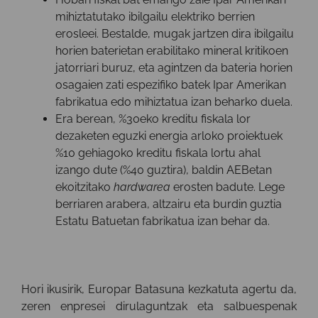
mihiztatutako ibilgailu elektriko berrien
erosleei. Bestalde, mugak jartzen dira ibilgailu
horien baterietan erabilitako mineral kritikoen
jatorriari buruz, eta agintzen da bateria horien
osagaien zati espezifiko batek Ipar Amerikan
fabrikatua edo mihiztatua izan beharko duela.
Era berean, %30eko kreditu fiskala lor
dezaketen eguzki energia arloko proiektuek
%10 gehiagoko kreditu fiskala lortu ahal
izango dute (%40 guztira), baldin AEBetan
ekoitzitako
hardwarea
erosten badute. Lege
berriaren arabera, altzairu eta burdin guztia
Estatu Batuetan fabrikatua izan behar da.
Hori ikusirik, Europar Batasuna kezkatuta agertu da,
zeren enpresei dirulaguntzak eta salbuespenak