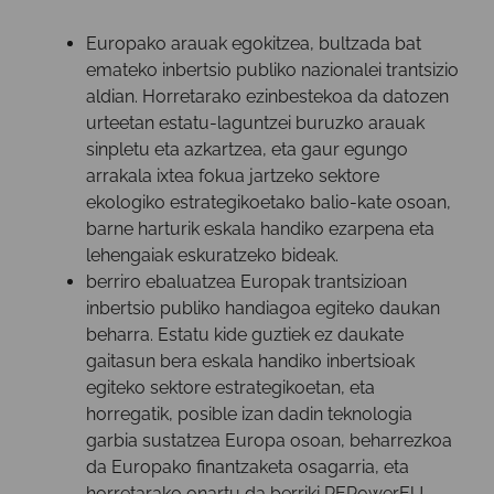
Europako arauak egokitzea, bultzada bat
emateko inbertsio publiko nazionalei trantsizio
aldian. Horretarako ezinbestekoa da datozen
urteetan estatu-laguntzei buruzko arauak
sinpletu eta azkartzea, eta gaur egungo
arrakala ixtea fokua jartzeko sektore
ekologiko estrategikoetako balio-kate osoan,
barne harturik eskala handiko ezarpena eta
lehengaiak eskuratzeko bideak.
berriro ebaluatzea Europak trantsizioan
inbertsio publiko handiagoa egiteko daukan
beharra. Estatu kide guztiek ez daukate
gaitasun bera eskala handiko inbertsioak
egiteko sektore estrategikoetan, eta
horregatik, posible izan dadin teknologia
garbia sustatzea Europa osoan, beharrezkoa
da Europako finantzaketa osagarria, eta
horretarako onartu da berriki REPowerEU.