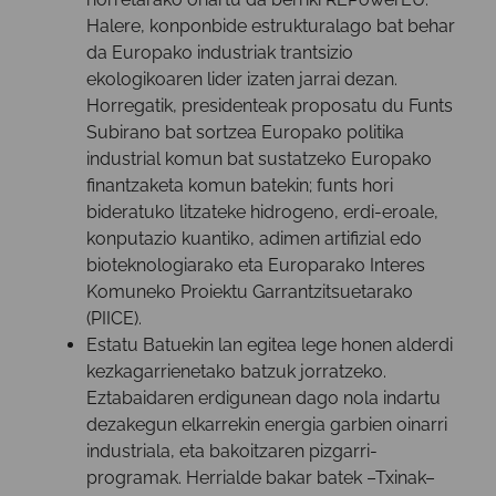
Halere, konponbide estrukturalago bat behar
da Europako industriak trantsizio
ekologikoaren lider izaten jarrai dezan.
Horregatik, presidenteak proposatu du Funts
Subirano bat sortzea Europako politika
industrial komun bat sustatzeko Europako
finantzaketa komun batekin; funts hori
bideratuko litzateke hidrogeno, erdi-eroale,
konputazio kuantiko, adimen artifizial edo
bioteknologiarako eta Europarako Interes
Komuneko Proiektu Garrantzitsuetarako
(PIICE).
Estatu Batuekin lan egitea lege honen alderdi
kezkagarrienetako batzuk jorratzeko.
Eztabaidaren erdigunean dago nola indartu
dezakegun elkarrekin energia garbien oinarri
industriala, eta bakoitzaren pizgarri-
programak. Herrialde bakar batek –Txinak–