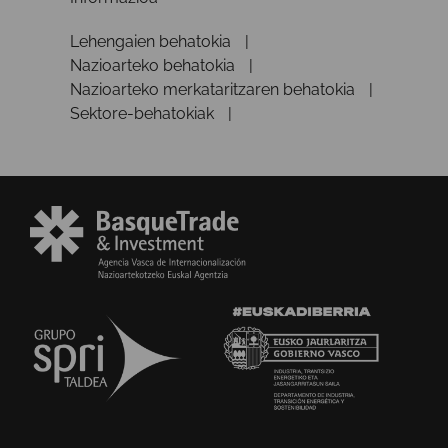
Lehengaien behatokia
Nazioarteko behatokia
Nazioarteko merkataritzaren behatokia
Sektore-behatokiak