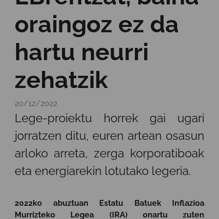
oraingoz ez da
hartu neurri
zehatzik
20/12/2022
Lege-proiektu horrek gai ugari
jorratzen ditu, euren artean osasun
arloko arreta, zerga korporatiboak
eta energiarekin lotutako legeria.
2022ko abuztuan Estatu Batuek Inflazioa
Murrizteko Legea (IRA) onartu zuten