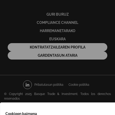
GURI BURUZ
COMPLIANCE CHANNEL
HARREMANETARAKO
EUSKARA
KONTRATATZAILEAREN PROFILA
GARDENTASUN ATARIA
Pribatutasun politika
Cookie politika
© Copyright 2025 Basque Trade & Investment. Todos los derechos
reservados
Cookieen baimena