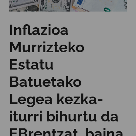
Inflazioa
Murrizteko
Estatu
Batuetako
Legea kezka-
iturri bihurtu da
EBrentzat, baina