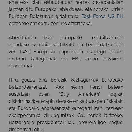
emateko plan estatubatuar horrek desabantailan
jartzen ditu Europako lehiakideak, eta 2022ko urrian
Europar Batasunak gidatutako
Task-Force US-EU
batzorde bat sortu zen IRA aztertzeko.
Abenduaren 14an Europako Legebiltzarrean
egindako eztabaidako hitzaldi guztien ardatza izan
zen IRAk Europako enpresetan eragingo dituen
ondorio kaltegarriak eta EBk eman ditzakeen
erantzunak.
Hiru gauza dira bereziki kezkagarriak Europako
Batzordearentzat: IRAk neurri handi batean
sustatzen duen “Buy American” logika;
diskriminazioa eragin dezaketen salbuespen fiskalak;
eta Europako enpresentzat kaltegarri izan litezkeen
ekoizpenerako dirulaguntzak. Gai horiek lantzeko,
Batzordeko presidenteak lau jarduera-ildo nagusi
zirriborratu ditu: