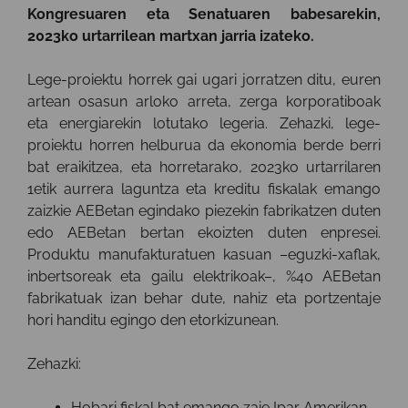
Kongresuaren eta Senatuaren babesarekin,
2023ko urtarrilean martxan jarria izateko.
Lege-proiektu horrek gai ugari jorratzen ditu, euren
artean osasun arloko arreta, zerga korporatiboak
eta energiarekin lotutako legeria. Zehazki, lege-
proiektu horren helburua da ekonomia berde berri
bat eraikitzea, eta horretarako, 2023ko urtarrilaren
1etik aurrera laguntza eta kreditu fiskalak emango
zaizkie AEBetan egindako piezekin fabrikatzen duten
edo AEBetan bertan ekoizten duten enpresei.
Produktu manufakturatuen kasuan –eguzki-xaflak,
inbertsoreak eta gailu elektrikoak–, %40 AEBetan
fabrikatuak izan behar dute, nahiz eta portzentaje
hori handitu egingo den etorkizunean.
Zehazki:
Hobari fiskal bat emango zaie Ipar Amerikan