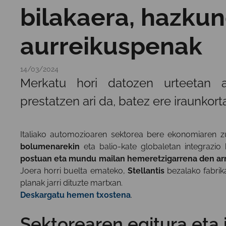
bilakaera, hazku
aurreikuspenak
14/03/2024
Merkatu hori datozen urteetan al
prestatzen ari da, batez ere iraunkor
Italiako automozioaren sektorea bere ekonomiaren z
bolumenarekin
eta balio-kate globaletan integrazio 
postuan eta mundu mailan hemeretzigarrena den ar
Joera horri buelta emateko,
Stellantis
bezalako fabrika
planak jarri dituzte martxan.
Deskargatu hemen txostena
.
Sektorearen egitura eta 