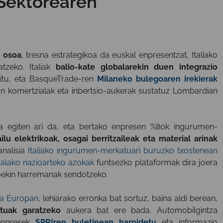
Sektorearen
n osoa
, tresna estrategikoa da euskal enpresentzat, Italiako
atzeko. Italiak
balio-kate globalarekin duen integrazio
ditu, eta BasqueTrade-ren
Milaneko bulegoaren irekierak
n komertzialak eta inbertsio-aukerak sustatuz Lombardian
a egiten ari da, eta bertako enpresen %80k ingurumen-
ailu elektrikoak, osagai berritzaileak eta material arinak
analisia
Italiako ingurumen-merkatuari buruzko txostenean
alako nazioarteko azokak
funtsezko plataformak dira joera
koekin harremanak sendotzeko.
da Europan
, lehiarako erronka bat sortuz, baina aldi berean,
atuak garatzeko
aukera bat ere bada. Automobilgintza
 enpresek
SPRIren buletinean harpidetu
eta informazio