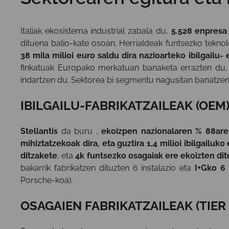
Italiak ekosistema industrial zabala du,
5.528 enpresa
dituena balio-kate osoan. Herrialdeak funtsezko teknol
38 mila milioi euro saldu dira nazioarteko ibilgailu
finkatuak Europako merkatuan banaketa errazten du, 
indartzen du. Sektorea bi segmentu nagusitan banatzen
IBILGAILU-FABRIKATZAILEAK (OEM
Stellantis
da buru ,
ekoizpen nazionalaren % 88are
mihiztatzekoak dira, eta guztira 1,4 milioi ibilgailuk
ditzakete
, eta
4k funtsezko osagaiak ere ekoizten dit
bakarrik fabrikatzen dituzten 6 instalazio eta
I+Gko 6 
Porsche-koa).
OSAGAIEN FABRIKATZAILEAK (TIER 1