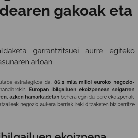
ndearen gakoak eta
daketa garrantzitsuei aurre egiteko
tasunaren arloan
utabe estrategikoa da,
86,2 mila milioi euroko negozio-
handiarekin.
Europan ibilgailuen ekoizpenean seigarren
ren, azken hamarkadetan
behera egin du bere ekoizpenak.
tzaileek negozio aukera berriak ireki ditzaketen biziberritze
ibilgailuen ekoizpena