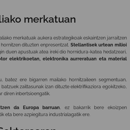
aliako merkatuan
aliako merkatuak aukera estrategikoak eskaintzen jarraitzen
k hornitzen dituzten enpresentzat.
Stellantisek urtean milioi
in duen apustuak atea ireki dio hornidura-katea hedatzeari,
tor elektrikoetan, elektronika aurreratuan eta material
tu, batez ere bigarren mailako hornitzaileen segmentuan,
 batzuek zailtasunak izan dituzte elektrifikaziora egokitzeko,
 diren inbertsioengatik.
ntzen da Europa barruan
, ez bakarrik bere ekoizpen
k eta bere azpiegitura industrialagatik ere.