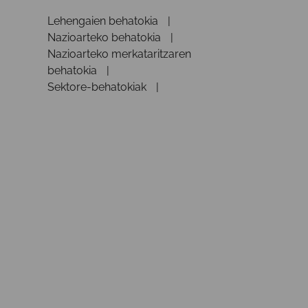
Lehengaien behatokia
Nazioarteko behatokia
Nazioarteko merkataritzaren
behatokia
Sektore-behatokiak