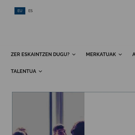
Skip
EU
ES
to
content
ZER ESKAINTZEN DUGU?
MERKATUAK
TALENTUA