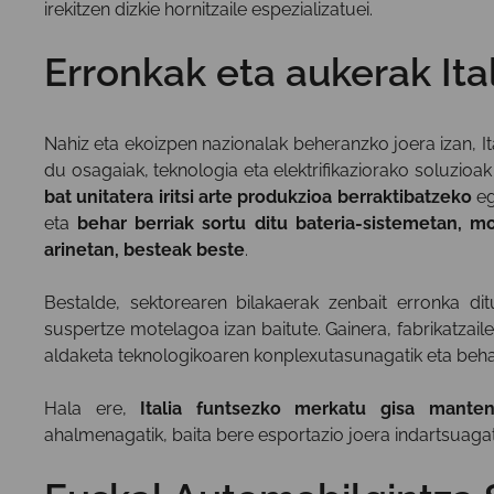
irekitzen dizkie hornitzaile espezializatuei.
Erronkak eta aukerak It
Nahiz eta ekoizpen nazionalak beheranzko joera izan, It
du osagaiak, teknologia eta elektrifikaziorako soluzioa
bat unitatera iritsi arte produkzioa berraktibatzeko
eg
eta
behar berriak sortu ditu bateria-sistemetan, mo
arinetan, besteak beste
.
Bestalde, sektorearen bilakaerak zenbait erronka di
suspertze motelagoa izan baitute. Gainera, fabrikatzaile
aldaketa teknologikoaren konplexutasunagatik eta behar
Hala ere,
Italia funtsezko merkatu gisa mante
ahalmenagatik, baita bere esportazio joera indartsuagati