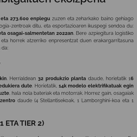
 eta 273.600 enplegu
zuzen eta zeharkako baino gehiago
ogia-zentroak ditu, eta esportazioaren ikuspegi sendoa du:
- eta osagai-salmentetan 2022an
. Bere azpiegitura logistiko
eta horrek atzerriko enpresentzat duen erakargarritasuna
 da:
)
kin
. Herrialdean
32 produkzio planta
daude, horietatik 1
6
o edukiera dute
. Horietatik,
14k modelo elektrifikatuak egin
uzte
, hala nola bateriak eta motorrak. Horrez gain, osagaiak
zentro
daude (4 Stellantisekoak, 1 Lamborghini-koa eta 1
 ETA TIER 2)