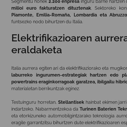
Segmentu honek
2.200 enpresa
inguru barne hartzen 
milioi euro fakturatzen dituztenak
. Sektoreko konp
Piamonte, Emilia-Romaña, Lombardia eta Abruzz
funtsezko nodo bihurtzen du Italia.
Elektrifikazioaren aurre
eraldaketa
Italia aurrera egiten ari da elektrifikaziorako eta mugiko
laburreko ingurumen-estrategiak hartzen edo pla
powertrains eraginkorragoak garatzea, ibilgailu hibr
materialetan berrikuntzak eginez.
Testuinguru horretan,
Stellantisek
hainbat ekimen jarr
indartzeko. Nabarmentzekoa da
Turinen Baterien Tek
eta etorkizuneko automobilgintzarako teknologia aurrer
eragile garrantzitsu bihurtzen dute elektrifikazioaren e