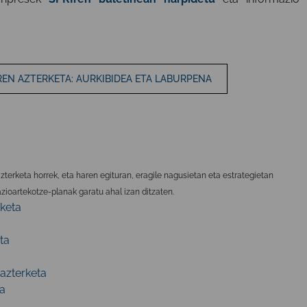
EN AZTERKETA: AURKIBIDEA ETA LABURPENA
erketa horrek, eta haren egituran, eragile nagusietan eta estrategietan
zioartekotze-planak garatu ahal izan ditzaten.
rketa
ta
a
azterketa
a