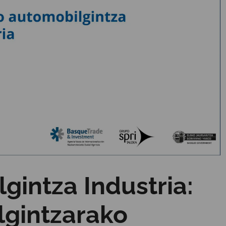
gintza Industria:
lgintzarako