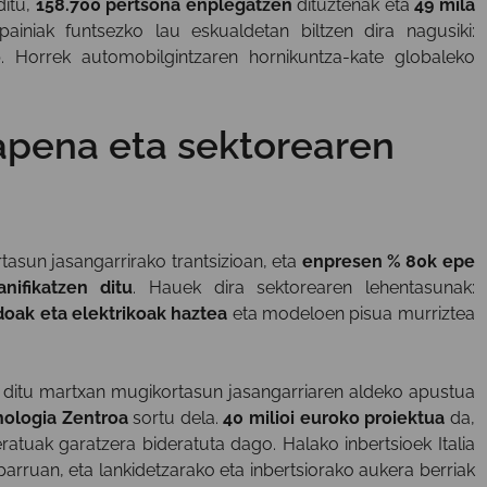
ditu,
158.700 pertsona enplegatzen
dituztenak eta
49 mila
ainiak funtsezko lau eskualdetan biltzen dira nagusiki:
o
. Horrek automobilgintzaren hornikuntza-kate globaleko
rapena eta sektorearen
rtasun jasangarrirako trantsizioan, eta
enpresen % 80k epe
nifikatzen ditu
. Hauek dira sektorearen lehentasunak:
idoak eta elektrikoak haztea
eta modeloen pisua murriztea
i ditu martxan mugikortasun jasangarriaren aldeko apustua
nologia Zentroa
sortu dela.
40 milioi euroko proiektua
da,
atuak garatzera bideratuta dago. Halako inbertsioek Italia
sparruan, eta lankidetzarako eta inbertsiorako aukera berriak