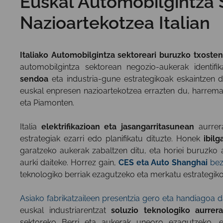
Euskal Automobilgintza 
Nazioartekotzea Italian
Italiako Automobilgintza sektoreari buruzko txoste
automobilgintza sektorean negozio-aukerak identifik
sendoa
eta industria-gune estrategikoak eskaintzen 
euskal enpresen nazioartekotzea errazten du, harrema
eta Piamonten.
Italia
elektrifikazioan eta jasangarritasunean
aurrer
estrategiak ezarri edo planifikatu dituzte. Honek
ibilg
garatzeko aukerak zabaltzen ditu, eta horiei buruzko 
aurki daiteke. Horrez gain,
CES eta Auto Shanghai
bez
teknologiko berriak ezagutzeko eta merkatu estrategi
Asiako fabrikatzaileen presentzia gero eta handiagoa 
euskal industriarentzat
soluzio teknologiko aurrer
sektoreko Berri eta aukerak uneoro ezagutzeko,