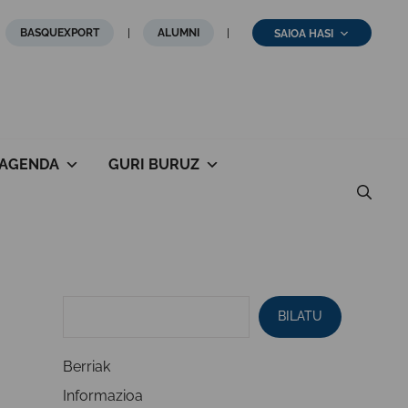
BASQUEXPORT
ALUMNI
SAIOA HASI
AGENDA
GURI BURUZ
BILATU
Berriak
Informazioa