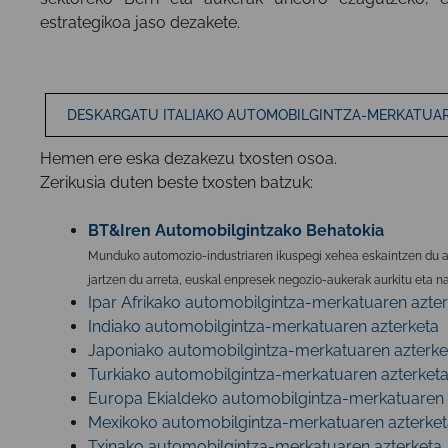
estrategikoa jaso dezakete.
DESKARGATU ITALIAKO AUTOMOBILGINTZA-MERKATUAR
Hemen ere
eska dezakezu txosten osoa
.
Zerikusia duten beste txosten batzuk:
BT&Iren Automobilgintzako Behatokia
Munduko automozio-industriaren ikuspegi xehea eskaintzen du azt
jartzen du arreta, euskal enpresek negozio-aukerak aurkitu eta na
Ipar Afrikako automobilgintza-merkatuaren azte
Indiako automobilgintza-merkatuaren azterketa
Japoniako automobilgintza-merkatuaren azterke
Turkiako automobilgintza-merkatuaren azterket
Europa Ekialdeko automobilgintza-merkatuaren 
Mexikoko automobilgintza-merkatuaren azterket
Txinako automobilgintza-merkatuaren azterketa