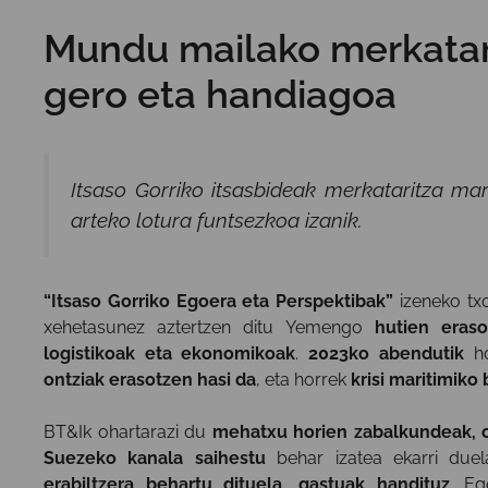
Mundu mailako merkatar
gero eta handiagoa
Itsaso Gorriko itsasbideak merkataritza mar
arteko lotura funtsezkoa izanik.
“Itsaso Gorriko Egoera eta Perspektibak”
izeneko tx
xehetasunez aztertzen ditu Yemengo
hutien eras
logistikoak eta ekonomikoak
.
2023ko abendutik
ho
ontziak erasotzen hasi da
, eta horrek
krisi maritimiko
BT&Ik ohartarazi du
mehatxu horien zabalkundeak, on
Suezeko kanala saihestu
behar izatea ekarri due
erabiltzera behartu dituela, gastuak handituz
. Eg