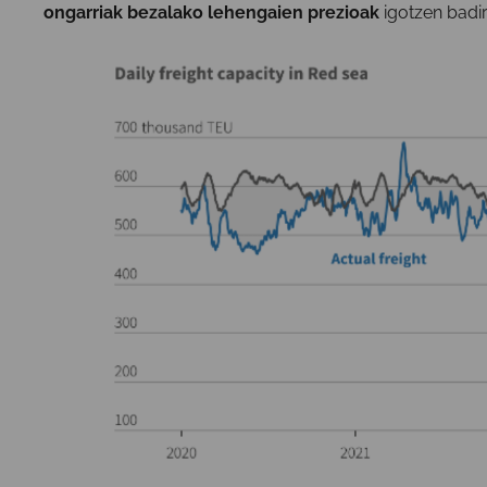
ongarriak bezalako lehengaien prezioak
igotzen badir