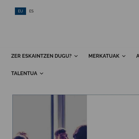
Skip
EU
ES
to
content
ZER ESKAINTZEN DUGU?
MERKATUAK
TALENTUA