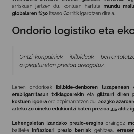
arriskuan jartzen du, kontuan hartuta
mundu maila
globalaren %30
Itsaso Gorritik igarotzen direla.
Ondorio logistiko eta e
Ontzi-konpainiek ibilbideak berrantola
azpiegituretan presioa areagotuz.
Lehen ondorioak
ibilbide-denboren luzapenean
erabilgarritasun txikiagoarekin
eta
giltzarri diren
kostuen igoera
ere azpimarratzen du:
2023ko azaroare
arteko 40 oineko edukiontzi baten prezioa 3,5 aldiz i
Lehengaietan izandako prezio-eragina
oraingoz
mo
baliteke
inflazioari presio berriak
gehitzea,
errese