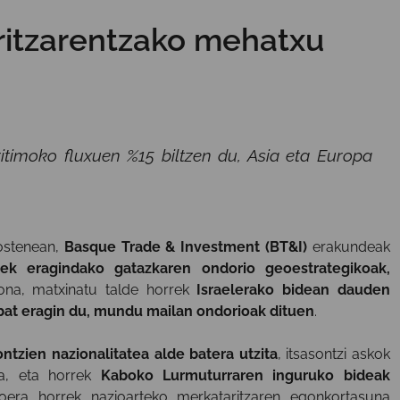
itzarentzako mehatxu
itimoko fluxuen %15 biltzen du, Asia eta Europa
ostenean,
Basque Trade & Investment (BT&I)
erakundeak
oek eragindako gatazkaren ondorio geoestrategikoak,
na, matxinatu talde horrek
Israelerako bidean dauden
 bat eragin du, mundu mailan ondorioak dituen
.
tzien nazionalitatea alde batera utzita
, itsasontzi askok
la, eta horrek
Kaboko Lurmuturraren inguruko bideak
oera horrek nazioarteko merkataritzaren egonkortasuna