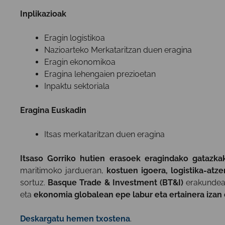
Inplikazioak
Eragin logistikoa
Nazioarteko Merkataritzan duen eragina
Eragin ekonomikoa
Eragina lehengaien prezioetan
Inpaktu sektoriala
Eragina Euskadin
Itsas merkataritzan duen eragina
Itsaso Gorriko hutien erasoek eragindako gatazka
maritimoko jardueran,
kostuen igoera, logistika-atz
sortuz.
Basque Trade & Investment (BT&I)
erakundeak
eta
ekonomia globalean epe labur eta ertainera izan
Deskargatu hemen txostena
.