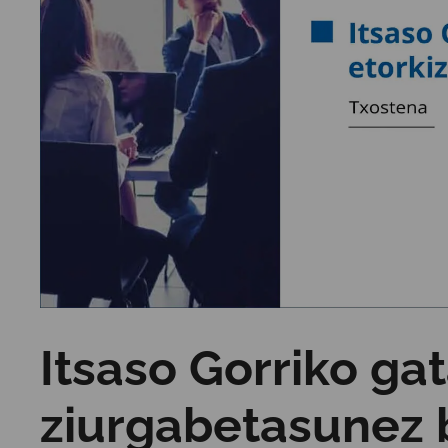
Itsaso Gorriko ga
ziurgabetasunez 