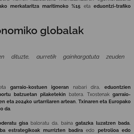
ko merkataritza maritimoko %15
eta
eduontzi-trafiko
konomiko globalak
tzen dituzte, aurretik gainkargatuta zeuden
eta
garraio-kostuen igoeran
nabari dira,
eduontzien
 portu batzuetan pilaketekin
batera. Txostenak
garraio-
n eta 2024ko urtarrilaren artean
,
Txinaren eta Europako
go da
.
deratu gisa
baloratu da, baina
gatazka luzatzen bada
,
rba estrategikoak murrizten badira
edo
petrolioa edo