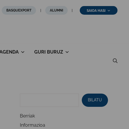
BASQUEXPORT
ALUMNI
SAIOA HASI
AGENDA
GURI BURUZ
BILATU
Berriak
Informazioa