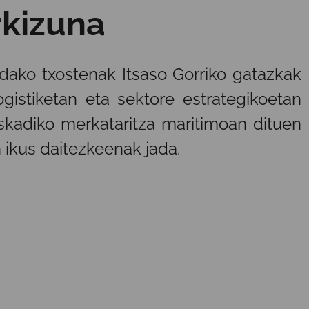
kizuna
ako txostenak Itsaso Gorriko gatazkak
istiketan eta sektore estrategikoetan
skadiko merkataritza maritimoan dituen
 ikus daitezkeenak jada.