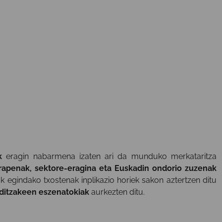
k
eragin nabarmena izaten ari da munduko merkataritza
erapenak, sektore-eragina eta Euskadin ondorio zuzenak
 egindako txostenak inplikazio horiek sakon aztertzen ditu
 ditzakeen eszenatokiak
aurkezten ditu.