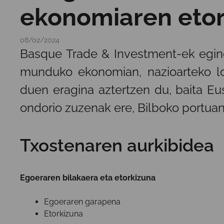
ekonomiaren etor
08/02/2024
Basque Trade & Investment-ek egind
munduko ekonomian, nazioarteko log
duen eragina aztertzen du, baita Eu
ondorio zuzenak ere, Bilboko portuan
Txostenaren aurkibidea
Egoeraren bilakaera eta etorkizuna
Egoeraren garapena
Etorkizuna