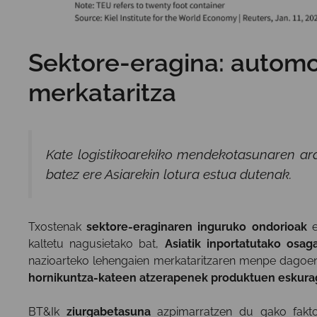
Sektore-eragina: automoz
merkataritza
Kate logistikoarekiko mendekotasunaren ara
batez ere Asiarekin lotura estua dutenak.
Txostenak
sektore-eraginaren inguruko ondorioak
e
kaltetu nagusietako bat,
Asiatik inportatutako osa
nazioarteko lehengaien merkataritzaren menpe dagoen
hornikuntza-kateen atzerapenek produktuen eskura
BT&Ik
ziurgabetasuna
azpimarratzen du gako fakto