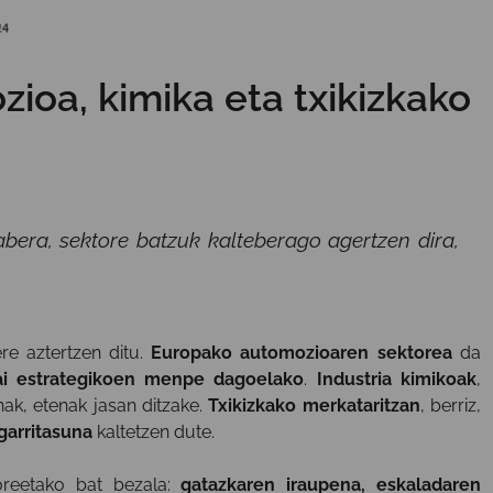
ioa, kimika eta txikizkako
bera, sektore batzuk kalteberago agertzen dira,
re aztertzen ditu.
Europako automozioaren sektorea
da
gai estrategikoen menpe dagoelako
.
Industria kimikoak
,
ak, etenak jasan ditzake.
Txikizkako merkataritzan
, berriz,
garritasuna
kaltetzen dute.
reetako bat bezala:
gatazkaren iraupena, eskaladaren