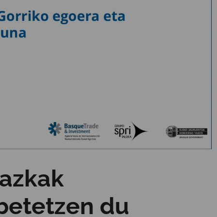
tazkak
betetzen du