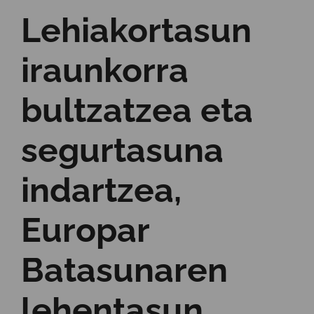
Lehiakortasun
iraunkorra
bultzatzea eta
segurtasuna
indartzea,
Europar
Batasunaren
lehentasun