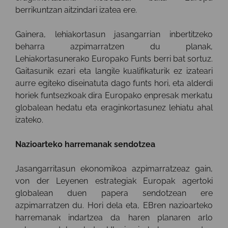
berrikuntzan aitzindari izatea ere.
Gainera, lehiakortasun jasangarrian inbertitzeko
beharra azpimarratzen du planak,
Lehiakortasunerako Europako Funts berri bat sortuz.
Gaitasunik ezari eta langile kualifikaturik ez izateari
aurre egiteko diseinatuta dago funts hori, eta alderdi
horiek funtsezkoak dira Europako enpresak merkatu
globalean hedatu eta eraginkortasunez lehiatu ahal
izateko.
Nazioarteko harremanak sendotzea
Jasangarritasun ekonomikoa azpimarratzeaz gain,
von der Leyenen estrategiak Europak agertoki
globalean duen papera sendotzean ere
azpimarratzen du. Hori dela eta, EBren nazioarteko
harremanak indartzea da haren planaren arlo