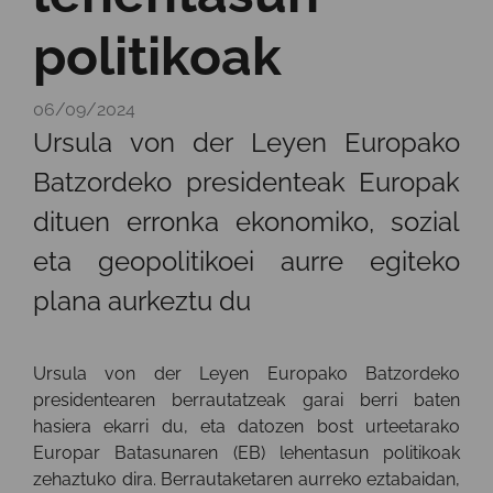
politikoak
06/09/2024
Ursula von der Leyen Europako
Batzordeko presidenteak Europak
dituen erronka ekonomiko, sozial
eta geopolitikoei aurre egiteko
plana aurkeztu du
Ursula von der Leyen Europako Batzordeko
presidentearen berrautatzeak garai berri baten
hasiera ekarri du, eta datozen bost urteetarako
Europar Batasunaren (EB) lehentasun politikoak
zehaztuko dira. Berrautaketaren aurreko eztabaidan,