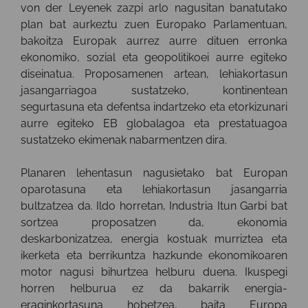
von der Leyenek zazpi arlo nagusitan banatutako
plan bat aurkeztu zuen Europako Parlamentuan,
bakoitza Europak aurrez aurre dituen erronka
ekonomiko, sozial eta geopolitikoei aurre egiteko
diseinatua. Proposamenen artean, lehiakortasun
jasangarriagoa sustatzeko, kontinentean
segurtasuna eta defentsa indartzeko eta etorkizunari
aurre egiteko EB globalagoa eta prestatuagoa
sustatzeko ekimenak nabarmentzen dira.
Planaren lehentasun nagusietako bat Europan
oparotasuna eta lehiakortasun jasangarria
bultzatzea da. Ildo horretan, Industria Itun Garbi bat
sortzea proposatzen da, ekonomia
deskarbonizatzea, energia kostuak murriztea eta
ikerketa eta berrikuntza hazkunde ekonomikoaren
motor nagusi bihurtzea helburu duena. Ikuspegi
horren helburua ez da bakarrik energia-
eraginkortasuna hobetzea, baita Europa