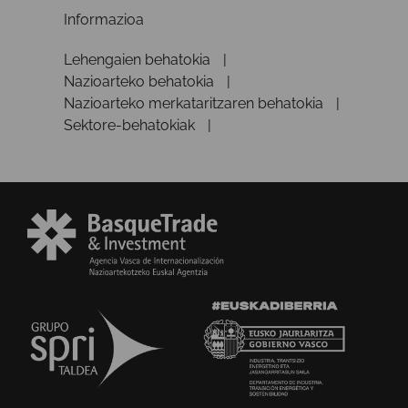
Informazioa
Lehengaien behatokia
Nazioarteko behatokia
Nazioarteko merkataritzaren behatokia
Sektore-behatokiak