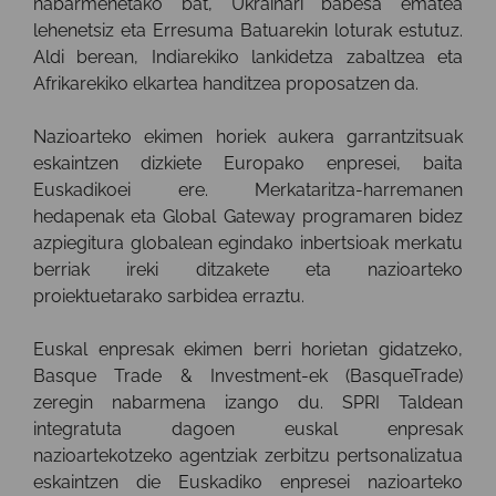
nabarmenetako bat, Ukrainari babesa ematea
lehenetsiz eta Erresuma Batuarekin loturak estutuz.
Aldi berean, Indiarekiko lankidetza zabaltzea eta
Afrikarekiko elkartea handitzea proposatzen da.
Nazioarteko ekimen horiek aukera garrantzitsuak
eskaintzen dizkiete Europako enpresei, baita
Euskadikoei ere. Merkataritza-harremanen
hedapenak eta Global Gateway programaren bidez
azpiegitura globalean egindako inbertsioak merkatu
berriak ireki ditzakete eta nazioarteko
proiektuetarako sarbidea erraztu.
Euskal enpresak ekimen berri horietan gidatzeko,
Basque Trade & Investment-ek (BasqueTrade)
zeregin nabarmena izango du. SPRI Taldean
integratuta dagoen euskal enpresak
nazioartekotzeko agentziak zerbitzu pertsonalizatua
eskaintzen die Euskadiko enpresei nazioarteko