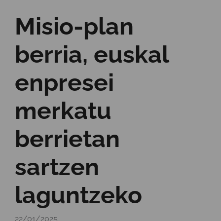
Misio-plan
berria, euskal
enpresei
merkatu
berrietan
sartzen
laguntzeko
22/01/2025