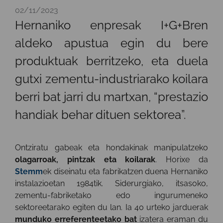
02/11/2023
Hernaniko enpresak I+G+Bren
aldeko apustua egin du bere
produktuak berritzeko, eta duela
gutxi zementu-industriarako koilara
berri bat jarri du martxan, “prestazio
handiak behar dituen sektorea”.
Ontziratu gabeak eta hondakinak manipulatzeko
olagarroak, pintzak eta koilarak
. Horixe da
Stemm
ek diseinatu eta fabrikatzen duena Hernaniko
instalazioetan 1984tik. Siderurgiako, itsasoko,
zementu-fabriketako edo ingurumeneko
sektoreetarako egiten du lan. Ia 40 urteko jarduerak
munduko erreferenteetako bat
izatera eraman du