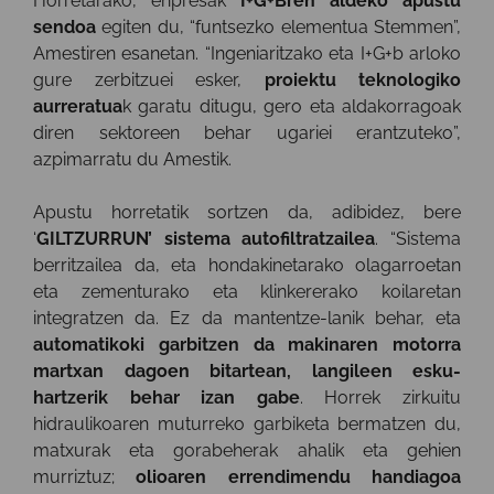
Horretarako, enpresak
I+G+Bren aldeko apustu
sendoa
egiten du, “funtsezko elementua Stemmen”,
Amestiren esanetan. “Ingeniaritzako eta I+G+b arloko
gure zerbitzuei esker,
proiektu teknologiko
aurreratua
k garatu ditugu, gero eta aldakorragoak
diren sektoreen behar ugariei erantzuteko”,
azpimarratu du Amestik.
Apustu horretatik sortzen da, adibidez, bere
‘
GILTZURRUN’ sistema autofiltratzailea
. “Sistema
berritzailea da, eta hondakinetarako olagarroetan
eta zementurako eta klinkererako koilaretan
integratzen da. Ez da mantentze-lanik behar, eta
automatikoki garbitzen da makinaren motorra
martxan dagoen bitartean, langileen esku-
hartzerik behar izan gabe
. Horrek zirkuitu
hidraulikoaren muturreko garbiketa bermatzen du,
matxurak eta gorabeherak ahalik eta gehien
murriztuz;
olioaren errendimendu handiagoa