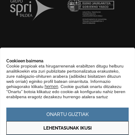
GURI BURUZ
Cookieen baimena
COMPLIANCE CHANNEL
Cookie propioak eta hirugarrenenak erabiltzen ditugu helburu
analitikoekin eta zuri publizitate pertsonalizatua erakusteko,
HARREMANETARAKO
zure nabigazio-ohituren arabera (adibidez bisitatzen dituzun
EUSKARA
web orriak) eginiko profil batean oinarrituta. Informazio
gehiagorako klikatu
hemen
. Cookie guztiak onartu ditzakezu
KONTRATATZAILEAREN PROFILA
“Onartu” botoia klikatuz edo cookie-ak konfiguratu nahiz beren
erabilpena eragotz dezakezu hurrengo atalera sartuz
GARDENTASUN ATARIA
ONARTU GUZTIAK
LEHENTASUNAK IKUSI
Pribatutasun politika
Cookie politika