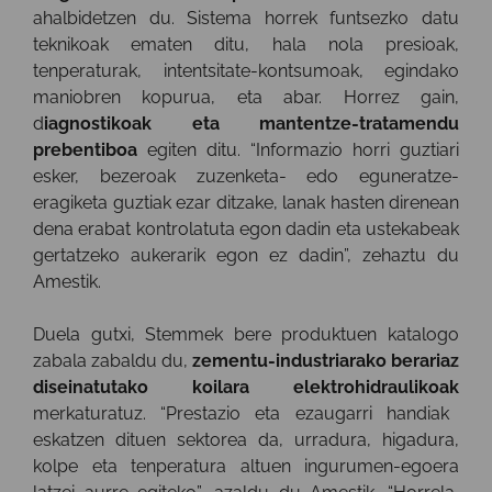
ahalbidetzen du. Sistema horrek funtsezko datu
teknikoak ematen ditu, hala nola presioak,
tenperaturak, intentsitate-kontsumoak, egindako
maniobren kopurua, eta abar. Horrez gain,
d
iagnostikoak eta mantentze-tratamendu
prebentiboa
egiten ditu. “Informazio horri guztiari
esker, bezeroak zuzenketa- edo eguneratze-
eragiketa guztiak ezar ditzake, lanak hasten direnean
dena erabat kontrolatuta egon dadin eta ustekabeak
gertatzeko aukerarik egon ez dadin”, zehaztu du
Amestik.
Duela gutxi, Stemmek bere produktuen katalogo
zabala zabaldu du,
zementu-industriarako berariaz
diseinatutako koilara elektrohidraulikoak
merkaturatuz. “Prestazio eta ezaugarri handiak
eskatzen dituen sektorea da, urradura, higadura,
kolpe eta tenperatura altuen ingurumen-egoera