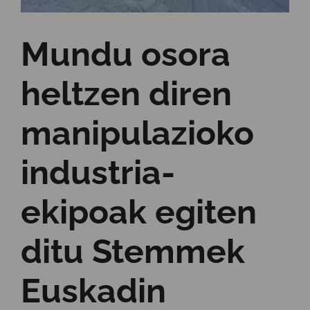
Mundu osora
heltzen diren
manipulazioko
industria-
ekipoak egiten
ditu Stemmek
Euskadin