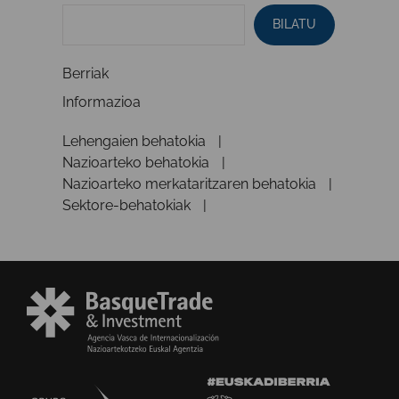
BILATU
Berriak
Informazioa
Lehengaien behatokia
Nazioarteko behatokia
Nazioarteko merkataritzaren behatokia
Sektore-behatokiak