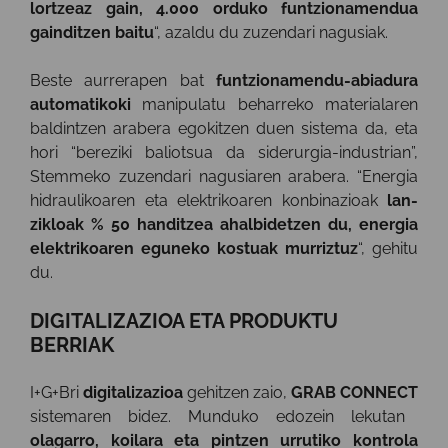
lortzeaz gain, 4.000 orduko funtzionamendua
gainditzen baitu
“, azaldu du zuzendari nagusiak.
Beste aurrerapen bat
funtzionamendu-abiadura
automatikoki
manipulatu beharreko materialaren
baldintzen arabera egokitzen duen sistema da, eta
hori “bereziki baliotsua da siderurgia-industrian”,
Stemmeko zuzendari nagusiaren arabera. “Energia
hidraulikoaren eta elektrikoaren konbinazioak
lan-
zikloak % 50 handitzea ahalbidetzen du, energia
elektrikoaren eguneko kostuak murriztuz
“, gehitu
du.
DIGITALIZAZIOA ETA PRODUKTU
BERRIAK
I+G+Bri
digitalizazioa
gehitzen zaio,
GRAB CONNECT
sistemaren bidez. Munduko edozein lekutan
olagarro, koilara eta pintzen urrutiko kontrola