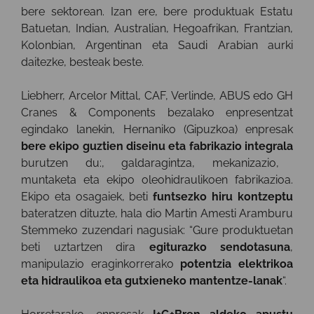
bere sektorean. Izan ere, bere produktuak Estatu
Batuetan, Indian, Australian, Hegoafrikan, Frantzian,
Kolonbian, Argentinan eta Saudi Arabian aurki
daitezke, besteak beste.
Liebherr, Arcelor Mittal, CAF, Verlinde, ABUS edo GH
Cranes & Components bezalako enpresentzat
egindako lanekin, Hernaniko (Gipuzkoa) enpresak
bere ekipo guztien diseinu eta fabrikazio integrala
burutzen du:, galdaragintza, mekanizazio,
muntaketa eta ekipo oleohidraulikoen fabrikazioa.
Ekipo eta osagaiek, beti
funtsezko hiru kontzeptu
bateratzen dituzte, hala dio Martin Amesti Aramburu
Stemmeko zuzendari nagusiak: “Gure produktuetan
beti uztartzen dira
egiturazko sendotasuna
,
manipulazio eraginkorrerako
potentzia elektrikoa
eta hidraulikoa eta gutxieneko mantentze-lanak
“.