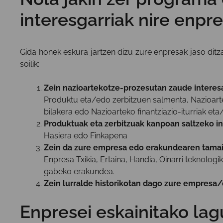
interesgarriak nire enpr
Gida honek eskura jartzen dizu zure enpresak jaso dit
soilik:
Zein nazioartekotze-prozesutan zaude interes
Produktu eta/edo zerbitzuen salmenta, Nazioart
bilakera edo Nazioarteko finantziazio-iturriak eta
Produktuak eta zerbitzuak kanpoan saltzeko i
Hasiera edo Finkapena
Zein da zure empresa edo erakundearen tamai
Enpresa Txikia, Ertaina, Handia, Oinarri teknolog
gabeko erakundea.
Zein lurralde historikotan dago zure empresa
Enpresei eskainitako lag