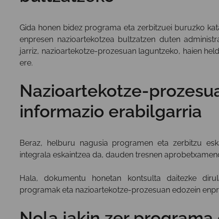
Gida honen bidez programa eta zerbitzuei buruzko kat
enpresen nazioartekotzea bultzatzen duten administr
jarriz, nazioartekotze-prozesuan laguntzeko, haien he
ere.
Nazioartekotze-prozesu
informazio erabilgarria
Beraz, helburu nagusia programen eta zerbitzu esk
integrala eskaintzea da, dauden tresnen aprobetxamendu
Hala, dokumentu honetan kontsulta daitezke dirul
programak eta nazioartekotze-prozesuan edozein enpres
Nola jakin zer programa