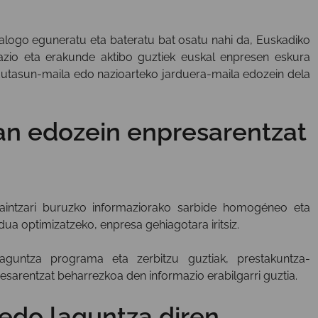
alogo eguneratu eta bateratu bat osatu nahi da, Euskadiko
azio eta erakunde aktibo guztiek euskal enpresen eskura
ldutasun-maila edo nazioarteko jarduera-maila edozein dela
an edozein enpresarentzat
aintzari buruzko informaziorako sarbide homogéneo eta
a optimizatzeko, enpresa gehiagotara iritsiz.
aguntza programa eta zerbitzu guztiak, prestakuntza-
arentzat beharrezkoa den informazio erabilgarri guztia.
 edo laguntza diren