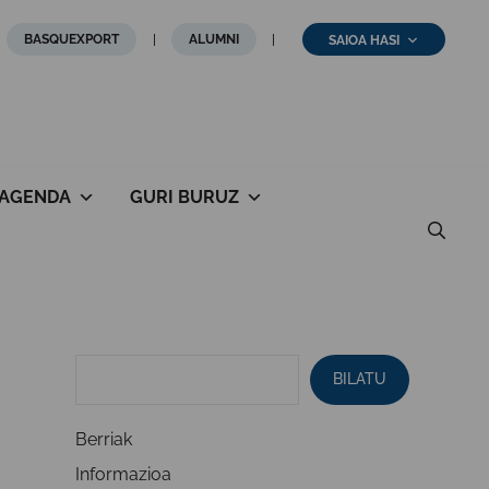
BASQUEXPORT
ALUMNI
SAIOA HASI
AGENDA
GURI BURUZ
BILATU
Berriak
Informazioa