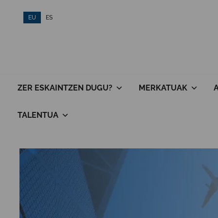
Skip
EU
ES
to
content
ZER ESKAINTZEN DUGU?
MERKATUAK
TALENTUA