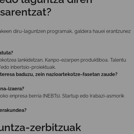
esarentzat?
zakeen diru-laguntzen programak, galdera hauei erantzunez
atuta?
ekotzea lankidetzan, Kanpo-ezarpen produktiboa, Talentu
/edo inbertsio-proiektuak.
nteresa baduzu, zein nazioartekotze-fasetan zaude?
na-izaera?
ikoko enpresa berria (NEBTs), Startup edo Irabazi-asmorik
/erakundea?
untza-zerbitzuak