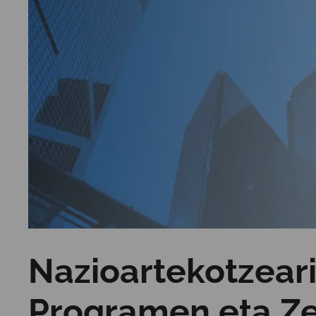
Nazioartekotzear
Programen eta Ze