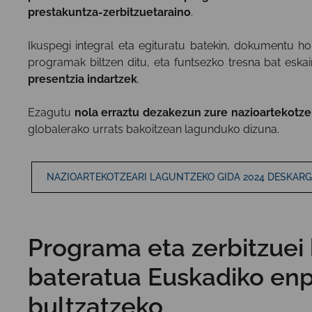
prestakuntza-zerbitzuetaraino
.
Ikuspegi integral eta egituratu batekin, dokumentu h
programak biltzen ditu, eta funtsezko tresna bat esk
presentzia indartzek
.
Ezagutu
nola erraztu dezakezun zure nazioartekotz
globalerako urrats bakoitzean lagunduko dizuna.
NAZIOARTEKOTZEARI LAGUNTZEKO GIDA 2024 DESKAR
Programa eta zerbitzuei
bateratua Euskadiko enp
bultzatzeko