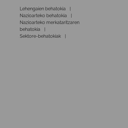
Lehengaien behatokia
Nazioarteko behatokia
Nazioarteko merkataritzaren
behatokia
Sektore-behatokiak