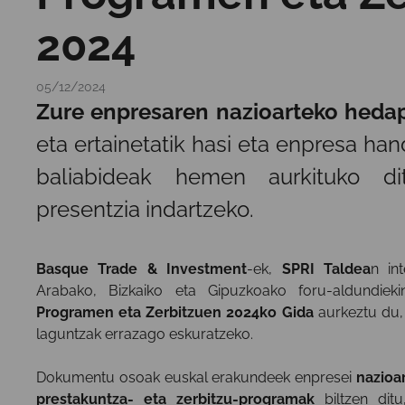
2024
05/12/2024
Zure enpresaren nazioarteko heda
eta ertainetatik hasi eta enpresa han
baliabideak hemen aurkituko di
presentzia indartzeko.
Basque Trade & Investment
-ek,
SPRI Taldea
n in
Arabako, Bizkaiko eta Gipuzkoako foru-aldundieki
Programen eta Zerbitzuen 2024ko Gida
aurkeztu du,
laguntzak errazago eskuratzeko.
Dokumentu osoak euskal erakundeek enpresei
nazioa
prestakuntza- eta zerbitzu-programak
biltzen dit