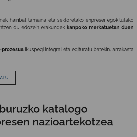
onek hainbat tamaina eta sektoretako enpresei egokitutako
aintzen du edozein erakundek
kanpoko merkatuetan duen
e-prozesua
ikuspegi integral eta egituratu batekin, arrakasta
GATU
 buruzko katalogo
resen nazioartekotzea