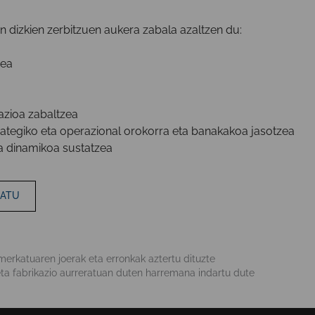
 dizkien zerbitzuen aukera zabala azaltzen du:
zea
azioa zabaltzea
rategiko eta operazional orokorra eta banakakoa jasotzea
a dinamikoa sustatzea
GATU
erkatuaren joerak eta erronkak aztertu dituzte
ta fabrikazio aurreratuan duten harremana indartu dute