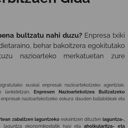
pena bultzatu nahi duzu?
Enpresa txiki
dietaraino, behar bakoitzera egokitutako
tuzu nazioarteko merkatuetan zure
tegratutako euskal enpresak nazioartekotzeko agentziak,
n lankidetzan,
Enpresen Nazioartekotzea Bultzatzeko
 enpresak nazioartekotzeko eskura dauden baliabideak eta
rtean zabaltzen laguntzeko
eskaintzen dituzten
laguntza-,
u, laguntza ekonomikoetatik hasi eta
aholkularitza- eta