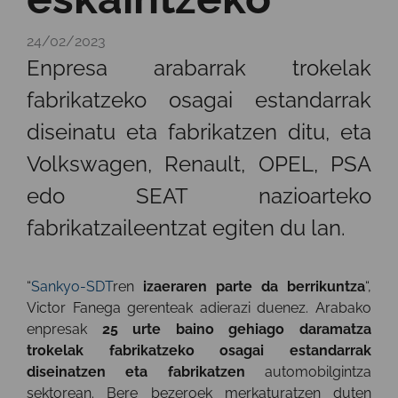
24/02/2023
Enpresa arabarrak trokelak
fabrikatzeko osagai estandarrak
diseinatu eta fabrikatzen ditu, eta
Volkswagen, Renault, OPEL, PSA
edo SEAT nazioarteko
fabrikatzaileentzat egiten du lan.
“
Sankyo-SDT
ren
izaeraren parte da berrikuntza
“,
Victor Fanega gerenteak adierazi duenez. Arabako
enpresak
25 urte baino gehiago daramatza
trokelak fabrikatzeko osagai estandarrak
diseinatzen eta fabrikatzen
automobilgintza
sektorean. Bere bezeroek merkaturatzen duten