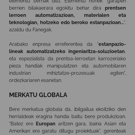
elementu berriak ditu. Elementu horiek “garapen
berrien bilakaerara egokitu behar dira
prentsen
lerroen automatizazioan, materialen eta
teknologian, hotzeko edo beroko estanpazioan…
“,
azaldu du Fanegak.
Arabako enpresa erreferentea da “
estanpazio-
lineak automatizatzeko ingeniaritza-soluzioetan
,
eta espezialista da prentsa-lerroetan karrozeriako
pieza handiak manipulatzen eta automobilaren
industrian mihiztatze-prozesuak egiten”,
ordezkariaren esanetan.
MERKATU GLOBALA
Bere merkatua globala da, ibilgailua ekoitziko den
herrialdeak eragina handia baitu bere produkzioan.
“Batez ere
Europan
aritzen gara, baina Asian eta
Amerikan ere garatu ditugu proiektuak”, gerenteak