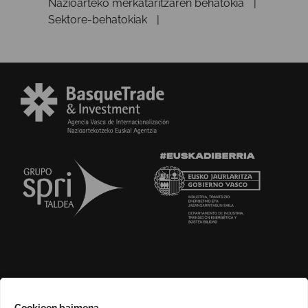
Nazioarteko merkataritzaren behatokia
Sektore-behatokiak
GURI BURUZ