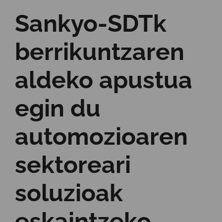
Sankyo-SDTk
berrikuntzaren
aldeko apustua
egin du
automozioaren
sektoreari
soluzioak
eskaintzeko