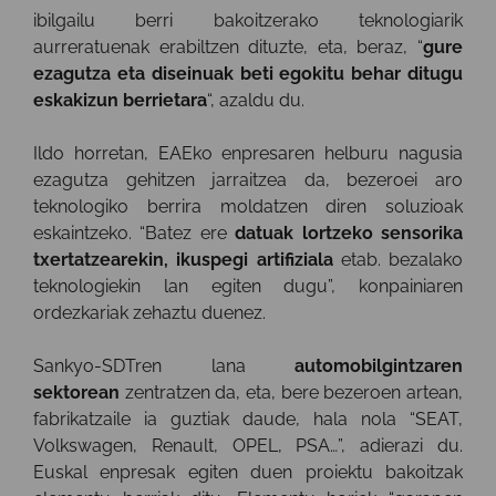
ibilgailu berri bakoitzerako teknologiarik
aurreratuenak erabiltzen dituzte, eta, beraz, “
gure
ezagutza eta diseinuak beti egokitu behar ditugu
eskakizun berrietara
“, azaldu du.
Ildo horretan, EAEko enpresaren helburu nagusia
ezagutza gehitzen jarraitzea da, bezeroei aro
teknologiko berrira moldatzen diren soluzioak
eskaintzeko. “Batez ere
datuak lortzeko sensorika
txertatzearekin, ikuspegi artifiziala
etab.
bezalako
teknologiekin lan egiten dugu”, konpainiaren
ordezkariak zehaztu duenez.
Sankyo-SDTren lana
automobilgintzaren
sektorean
zentratzen da, eta, bere bezeroen artean,
fabrikatzaile ia guztiak daude, hala nola “SEAT,
Volkswagen, Renault, OPEL, PSA…”, adierazi du.
Euskal enpresak egiten duen proiektu bakoitzak