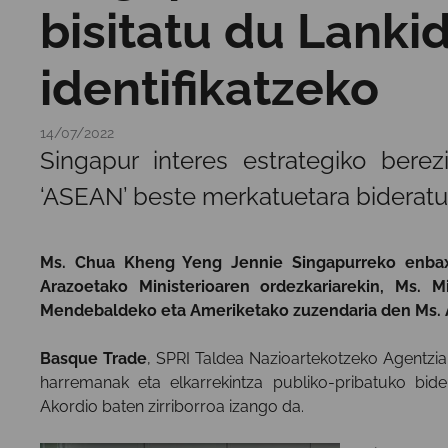
bisitatu du Lanki
identifikatzeko
14/07/2022
Singapur interes estrategiko bere
‘ASEAN’ beste merkatuetara bideratu
Ms. Chua Kheng Yeng Jennie Singapurreko enbaxa
Arazoetako Ministerioaren ordezkariarekin, Ms. M
Mendebaldeko eta Ameriketako zuzendaria den Ms. A
Basque Trade
, SPRI Taldea Nazioartekotzeko Agentzia,
harremanak eta elkarrekintza publiko-pribatuko bide
Akordio baten zirriborroa izango da.