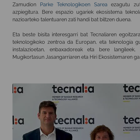
Zamudion
Parke Teknologikoen Sarea
ezagutu zut
azpiegitura. Bere espazio ugariek ekosistema teknol
nazioarteko talentuaren zati handi bat biltzen duena.
Eta beste bisita interesgarri bat Tecnaliaren egoitzar
teknologikoko zentroa da Europan, eta teknologia gu
instalazioetan, enbaxadoreak eta bere langileek,
Mugikortasun Jasangarriaren eta Hiri Ekosistemaren ga