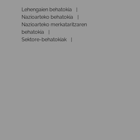
Lehengaien behatokia
Nazioarteko behatokia
Nazioarteko merkataritzaren
behatokia
Sektore-behatokiak