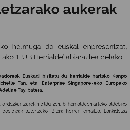
detzarako aukerak
ziko helmuga da euskal enpresentzat,
tako ‘HUB Herrialde’ abiarazlea delako
doreak Euskadi bisitatu du herrialde hartako Kanpo
ichelle Tan, eta ‘Enterprise Singapore’-eko Europako
deline Tay, batera.
 ordezkaritzarekin bildu zen, bi herrialdeen arteko aldebiko
 posibleak aztertzeko. Bilera horren emaitza, Lankidetza