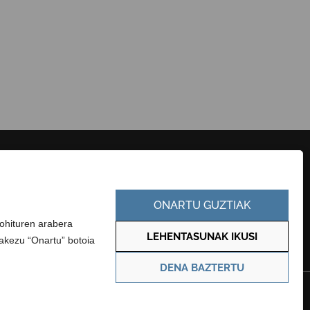
HARREMANETARAKO
KONTRATATZAILEAREN PROFILA
ONARTU GUZTIAK
EUSKARA
GARDENTASUN ATARIA
-ohituren arabera
LEHENTASUNAK IKUSI
zakezu “Onartu” botoia
DENA BAZTERTU
Pribatutasun politika
Cookie politika