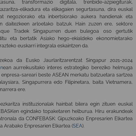
tasuna, transformazio digitala, trenbide-azpiegiturak,
kazaritza-elikadura eta elikagaien segurtasuna, dira euskal
at negoziorako eta inbertsiorako aukera handienak eta
n daitezkeen arloetako batzuk. Hain zuzen ere, sektore
que Tradek Singapurren duen bulegoa oso gertutik
 ditu eta bertatik Asiako hego-ekialdeko ekonomietarako
razteko euskarri integrala eskaintzen da.
zekoa da Eusko Jaurlaritzarentzat Singapur 2021-2024
an
ean aurreikusitako interes estrategiko bereziko helmuga
ure enpresa-sareari beste ASEAN merkatu batzuetara sartzea
laysiara, Singapurrera edo Filipinetara, baita Vietnamera,
arrera ere.
karitza instituzionalak hainbat bilera egin zituen euskal
EBASKen egindako topaketaren helburua. Hiru erakundeak
 patronala da CONFEBASK: Gipuzkoako Enpresarien Elkartea
ta Arabako Enpresarien Elkartea (
SEA
).