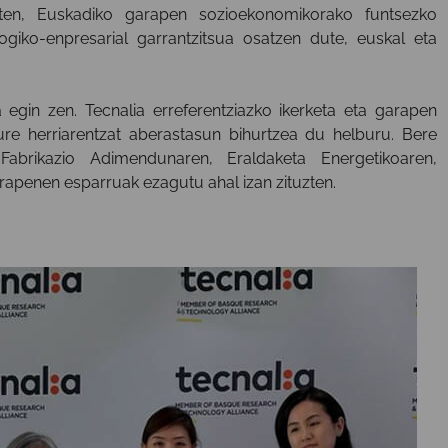
en, Euskadiko garapen sozioekonomikorako funtsezko
ogiko-enpresarial garrantzitsua osatzen dute, euskal eta
a egin zen. Tecnalia erreferentziazko ikerketa eta garapen
re herriarentzat aberastasun bihurtzea du helburu. Bere
 Fabrikazio Adimendunaren, Eraldaketa Energetikoaren,
rapenen esparruak ezagutu ahal izan zituzten.