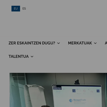
Skip
EU
ES
to
content
ZER ESKAINTZEN DUGU?
MERKATUAK
TALENTUA