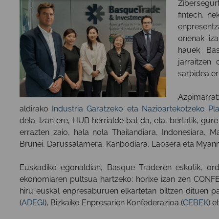
Zibersegur
fintech, ne
enpresentz
onenak iza
hauek Bas
jarraitzen
sarbidea er
Azpimarrat
aldirako
Industria Garatzeko eta Nazioartekotzeko Pl
dela. Izan ere, HUB herrialde bat da, eta, bertatik, g
errazten zaio, hala nola Thailandiara, Indonesiara, Ma
Brunei, Darussalamera, Kanbodiara, Laosera eta Myanm
Euskadiko egonaldian, Basque Traderen eskutik, ordez
ekonomiaren pultsua hartzeko: horixe izan zen CONF
hiru euskal enpresaburuen elkartetan biltzen dituen
(
ADEGI
), Bizkaiko Enpresarien Konfederazioa (
CEBEK
) e