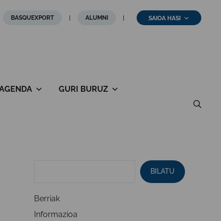
BASQUEXPORT
ALUMNI
SAIOA HASI
AGENDA
GURI BURUZ
BILATU
Berriak
Informazioa