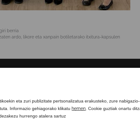
ri berria
ten ardo, likore eta xanpain botiletarako itxitura-kapsulen
GURI BURUZ
COMPLIANCE CHANNEL
ikoekin eta zuri publizitate pertsonalizatua erakusteko, zure nabigazio
rituta. Informazio gehiagorako klikatu
hemen
. Cookie guztiak onartu dit
 dezakezu hurrengo atalera sartuz
ados