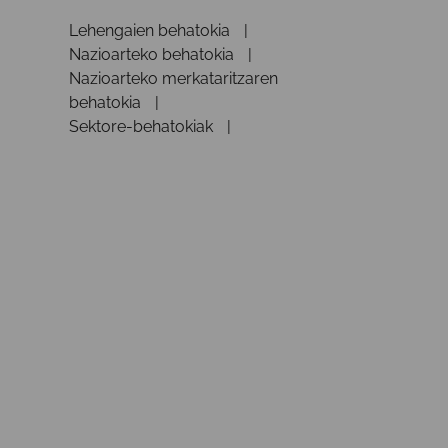
Lehengaien behatokia
Nazioarteko behatokia
Nazioarteko merkataritzaren
behatokia
Sektore-behatokiak