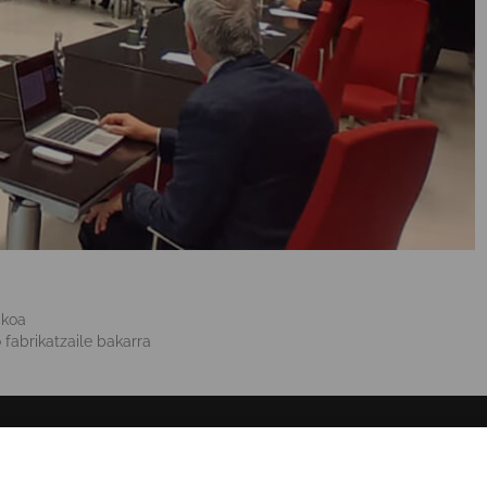
ikoa
 fabrikatzaile bakarra