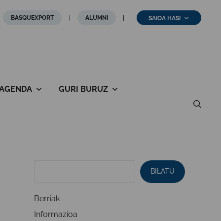
BASQUEXPORT
ALUMNI
SAIOA HASI
AGENDA
GURI BURUZ
BILATU
Berriak
Informazioa