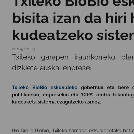
Txileko BioBio e
bisita izan da hir
kudeatzeko sist
22/05/2023
Txileko garapen iraunkorreko pla
dizkiete euskal enpresei
Txileko BioBio eskualdeko
gobernua eta bere ga
politikoekin, enpresekin eta ‘CIPA’ zentro teknolog
kudeaketa sistema ezagutzeko asmoz.
Bío Bío ‘o Biobío’, Txileko hamasei eskualdeetako bat