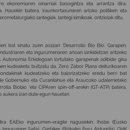
re ekonomiaren oinarriak basogintza eta arrantza dira,
a. Hauekin batera, iraunkortasunaren arloko politiken eta
rometalurgiako lantegiak, lantegi kimikoak, ontziolak ditu.
men bat sinatu zuen 2022an ‘Desarrollo Bio Bío’, Garapen,
industriaren eta ingurumenaren arloan lankidetzan aritzeko
l Autonomia Erkidegoan lortutako garapenak adibide gisa
nen kudeaketa bultzatu da, Zero Zabor Plana deiturikoaren
ondakinak kudeatzeko eta balorizatzeko eredu berri bat
lde Gobernuko eta Curanilahue eta Araucoko udalerrietako
rrolla Biobio ‘eta CIPAren spin-off-arekin (GT-ATP) batera,
ko aukera izan dute egun hauetan.
n dira EAEko ingurumen-eragile nagusiekin: Ihobe (Eusko
 Ingurumen Saila), Garbiker (Bizkaiko Foru Aldundia), GHK