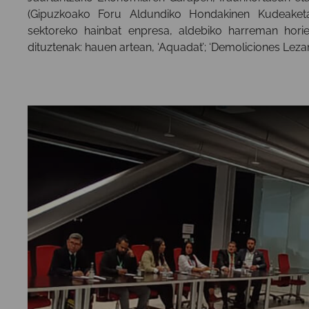
(Gipuzkoako Foru Aldundiko Hondakinen Kudeaketa)
sektoreko hainbat enpresa, aldebiko harreman horieta
dituztenak: hauen artean, ‘Aquadat’; ‘Demoliciones Lezama