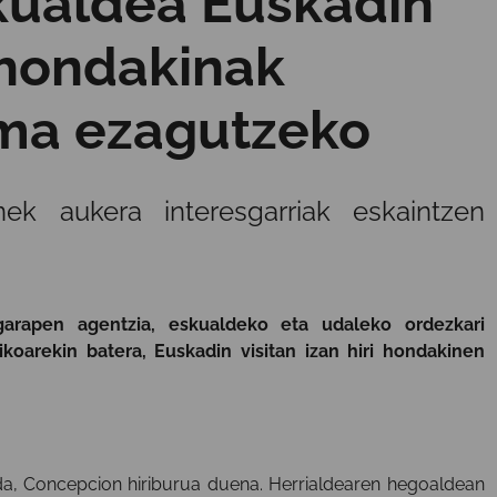
skualdea Euskadin
i hondakinak
ema ezagutzeko
nek aukera interesgarriak eskaintzen
rapen agentzia, eskualdeko eta udaleko ordezkari
ikoarekin batera, Euskadin visitan izan hiri hondakinen
 da, Concepcion hiriburua duena. Herrialdearen hegoaldean