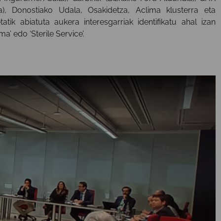
, Donostiako Udala, Osakidetza, Aclima klusterra eta
tik abiatuta aukera interesgarriak identifikatu ahal izan
’ edo ‘Sterile Service’.