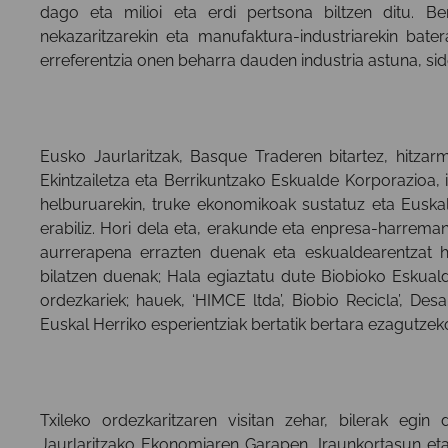
dago eta milioi eta erdi pertsona biltzen ditu. Be
nekazaritzarekin eta manufaktura-industriarekin bater
erreferentzia onen beharra dauden industria astuna, side
Eusko Jaurlaritzak, Basque Traderen bitartez, hitzar
Ekintzailetza eta Berrikuntzako Eskualde Korporazioa, 
helburuarekin, truke ekonomikoak sustatuz eta Euska
erabiliz. Hori dela eta, erakunde eta enpresa-harrema
aurrerapena errazten duenak eta eskualdearentzat h
bilatzen duenak; Hala egiaztatu dute Biobioko Eskua
ordezkariek; hauek, ‘HIMCE ltda’, Biobio Recicla’, Desa
Euskal Herriko esperientziak bertatik bertara ezagutze
Txileko ordezkaritzaren visitan zehar, bilerak egi
Jaurlaritzako Ekonomiaren Garapen, Iraunkortasun eta