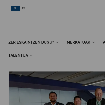
Skip
EU
ES
to
content
ZER ESKAINTZEN DUGU?
MERKATUAK
TALENTUA