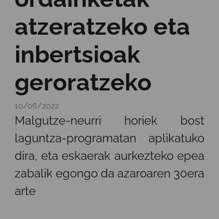
atzeratzeko eta
inbertsioak
geroratzeko
10/06/2022
Malgutze-neurri horiek bost
laguntza-programatan aplikatuko
dira, eta eskaerak aurkezteko epea
zabalik egongo da azaroaren 30era
arte