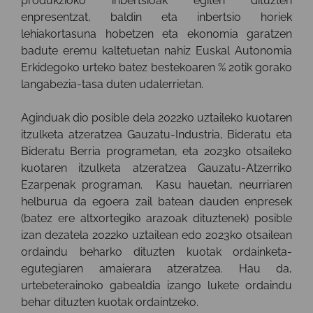
produkzioko inbertsioak egiten dituzten
enpresentzat, baldin eta inbertsio horiek
lehiakortasuna hobetzen eta ekonomia garatzen
badute eremu kaltetuetan nahiz Euskal Autonomia
Erkidegoko urteko batez bestekoaren % 20tik gorako
langabezia-tasa duten udalerrietan.
Aginduak dio posible dela 2022ko uztaileko kuotaren
itzulketa atzeratzea Gauzatu-Industria, Bideratu eta
Bideratu Berria programetan, eta 2023ko otsaileko
kuotaren itzulketa atzeratzea Gauzatu-Atzerriko
Ezarpenak programan. Kasu hauetan, neurriaren
helburua da egoera zail batean dauden enpresek
(batez ere altxortegiko arazoak dituztenek) posible
izan dezatela 2022ko uztailean edo 2023ko otsailean
ordaindu beharko dituzten kuotak ordainketa-
egutegiaren amaierara atzeratzea. Hau da,
urtebeterainoko gabealdia izango lukete ordaindu
behar dituzten kuotak ordaintzeko.