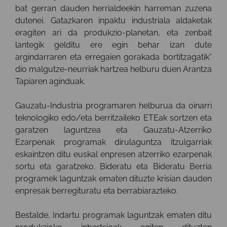
bat gerran dauden herrialdeekin harreman zuzena
dutenei. Gatazkaren inpaktu industriala aldaketak
eragiten ari da produkzio-planetan, eta zenbait
lantegik gelditu ere egin behar izan dute
argindarraren eta erregaien gorakada bortitzagatik”
dio malgutze-neurriak hartzea helburu duen Arantza
Tapiaren aginduak.
Gauzatu-Industria programaren helburua da oinarri
teknologiko edo/eta berritzaileko ETEak sortzen eta
garatzen laguntzea eta Gauzatu-Atzerriko
Ezarpenak programak dirulaguntza itzulgarriak
eskaintzen ditu euskal enpresen atzerriko ezarpenak
sortu eta garatzeko. Bideratu eta Bideratu Berria
programek laguntzak ematen dituzte krisian dauden
enpresak berregituratu eta berrabiarazteko.
Bestalde, Indartu programak laguntzak ematen ditu