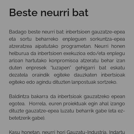
Beste neurri bat
Badago beste neurri bat: inbertsioen gauzatze-epea
eta sortu beharreko enpleguen sorkuntza-epea
atzeratzea aipatutako programetan. Neurri honen
helburua da inbertsioen exekuzioa edo/eta enplegu
arloan hartutako konpromisoa atzeratu behar izan
duten enpresek “luzapen” gehigarri bat eskatu
dezatela oraindik egiteke dauzkaten inbertsioak
egiteko edo agindu dituzten lanpostuak sortzeko.
Baldintza bakarra da inbertsioak gauzatzeko epean
egotea. Horrela, euren proiektuak egin ahal izango
dituzte gauzatze-epea luzatu beharrik gabe (eta ez-
betetzerik gabe).
Kasu honetan, neurri hori Gauzatu-Industria, Indartu