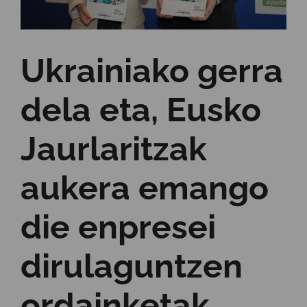
Ukrainiako gerra
dela eta, Eusko
Jaurlaritzak
aukera emango
die enpresei
dirulaguntzen
ordainketak