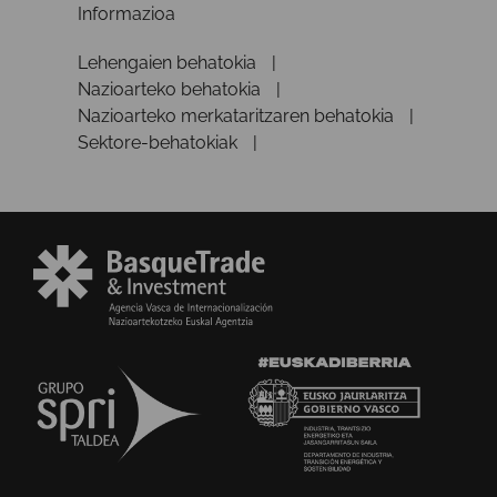
Informazioa
Lehengaien behatokia
Nazioarteko behatokia
Nazioarteko merkataritzaren behatokia
Sektore-behatokiak