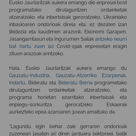
Eusko Jaurlaritzak aukera emango die enpresei bost
programatako dirulaguntzen ordainketak
atzeratzeko eta inbertsioak geroratzeko, Ukrainiako
inbasioaren ondorioak direla eta, ez dezaten izan
likidezia eta kaudimen arazorik. Ekonomi Garapen,
Jasangarritasun eta Ingurumen Sailak
antzeko neurri
bat hartu zuen iaz
Covid-19ak enpresetan eragin
zituen arazoak arintzeko.
Hala, Eusko Jaurlaritzak aukera emango du
Gauzatu-Industria
,
Gauzatu-Atzerriko Ezarpenak
,
Indartu
, Bideratu eta
Bideratu Berria
programetako
dirulaguntzen ordainketak atzeratzeko, eta
programa horietan ezarritako inbertsioak eta
enplegu-sorkuntza geroratzeko. Eskaerak
aurkezteko epea azaroaren 30ean amaituko da.
“Lagundu egin behar zaie gerraren ondorioak
zuzenean jasaten ari diren jarduera sektoreei, batik