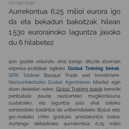
07/04/2022
Aurrekontua 6,25 milioi eurora igo
da eta bekadun bakoitzak hilean
1.530 eurorainoko laguntza jasoko
du 6 hilabetez
500 gaztek eskuratu ahal izango dituzte atzerrian
enpresa-praktikak egiteko
Global Training bekak
,
SPRI Taldeak
Basque Trade and Investment-
Nazioartekotzeko Euskal Agentziaren
bitartez egin
duen deialdiari esker.
Global Training bekak
bereziki
pentsatuta daude nazioarteko mugikortasuna
sustatzeko, eta laguntza jaso ahal izateko
ezinbesteko baldintza da unibertsitateko titulua edo
goi-mailako LHko graduko prestakuntza izatea.
Aurtengo ekitaldirako aurrekontua 6,25 milioi