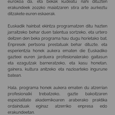
eurokoa da, eta bekak kudeatu nahi dituzten
erakundeek 2022ko maiatzaren 16ra arte aurkeztu
ditzakete euren eskaerak.
Euskadik hainbat ekintza programatzen ditu hazten
jarraitzeko behar duen talentua sortzeko, eta urtero
deitzen den beka programa hau dugu horietako bat.
Enpresek pertsona prestatuak behar dituzte, eta
esperientzia honek aukera ematen die Euskadiko
gazteei euren jarduera profesionalerako gaitasun
eta ezagutzak barneratzeko, eta kasu honetan,
gainera, kultura anitzeko eta nazioarteko ingurune
batean.
Hala, programa honek aukera ematen du atzerrian
profesionalki trebatzeko, gazte bakoitzaren
espezialitate akademikoaren araberako praktika
ordainduak eginaz atzerriko enpresa edo
erakundeetan.