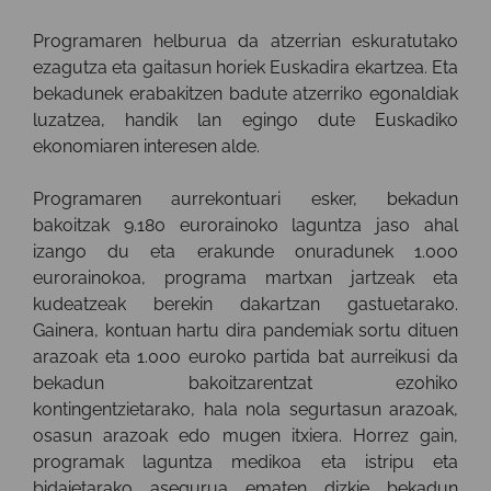
Programaren helburua da atzerrian eskuratutako
ezagutza eta gaitasun horiek Euskadira ekartzea. Eta
bekadunek erabakitzen badute atzerriko egonaldiak
luzatzea, handik lan egingo dute Euskadiko
ekonomiaren interesen alde.
Programaren aurrekontuari esker, bekadun
bakoitzak 9.180 eurorainoko laguntza jaso ahal
izango du eta erakunde onuradunek 1.000
eurorainokoa, programa martxan jartzeak eta
kudeatzeak berekin dakartzan gastuetarako.
Gainera, kontuan hartu dira pandemiak sortu dituen
arazoak eta 1.000 euroko partida bat aurreikusi da
bekadun bakoitzarentzat ezohiko
kontingentzietarako, hala nola segurtasun arazoak,
osasun arazoak edo mugen itxiera. Horrez gain,
programak laguntza medikoa eta istripu eta
bidaietarako asegurua ematen dizkie bekadun