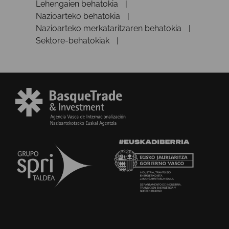
Lehengaien behatokia
Nazioarteko behatokia
Nazioarteko merkataritzaren behatokia
Sektore-behatokiak