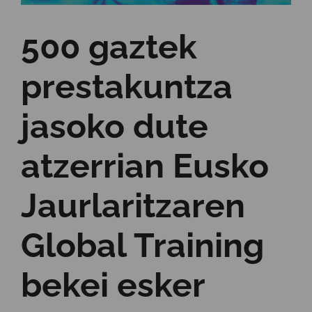
500 gaztek
prestakuntza
jasoko dute
atzerrian Eusko
Jaurlaritzaren
Global Training
bekei esker