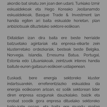
akordio bat sinatu zen joan den udan), Turkiako Izmir
eskualdekoak eta Hego Koreako Jeollanamdo
eskualdekoak, Basque Trade & Investment lan
handia egiten ari baita eskualde horietan, plan
anbiziotsuak dituztelako sektore eolikoan.
Ekitaldian izan dira baita ere beste herrialde
batzuetako agintariak eta enpresa-elkarte zein
klusterretako ordezkariak, besteak beste Belgika,
Norvegia, Islandia, Erresuma Batua, Portugal,
Estonia edo Lituaniakoak, zeintzuek interes handia
baitute euren gaitasun eolikoen ustiapenean.
Euskadi, bere energia sektoreko kluster
indartsuarekin, erreferentziazko eskualdea da
energia eolikoaren arloan, ez soilik sektorean lider
diren enpresa ezagunak dauzkalako, baizik eta
orobat 100dik gora enpresa dituelako sektoreko
balio-kate osoan, eta baita ere mundu mailan