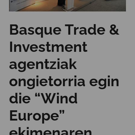
Basque Trade &
Investment
agentziak
ongietorria egin
die “Wind
Europe”
ekimenaren