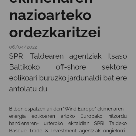
nazioarteko
ordezkaritzei
06/04/2022
SPRI Taldearen agentziak Itsaso
Baltikoko off-shore sektore
eolikoari buruzko jardunaldi bat ere
antolatu du
Bilbon ospatzen ari den “Wind Europe” ekimenaren -
energia eolikoaren arloko Europako hitzordu
handienaren- urteroko ekitaldian SPRI Taldeko
Basque Trade & Investment agentziak ongietorri-