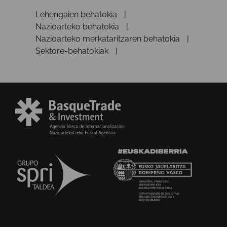
Lehengaien behatokia
Nazioarteko behatokia
Nazioarteko merkataritzaren behatokia
Sektore-behatokiak