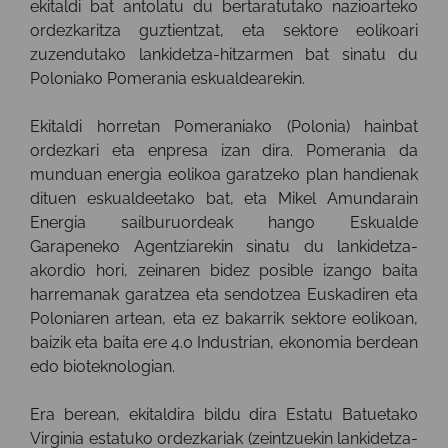
ekitaldi bat antolatu du bertaratutako nazioarteko
ordezkaritza guztientzat, eta sektore eolikoari
zuzendutako lankidetza-hitzarmen bat sinatu du
Poloniako Pomerania eskualdearekin.
Ekitaldi horretan Pomeraniako (Polonia) hainbat
ordezkari eta enpresa izan dira. Pomerania da
munduan energia eolikoa garatzeko plan handienak
dituen eskualdeetako bat, eta Mikel Amundarain
Energia sailburuordeak hango Eskualde
Garapeneko Agentziarekin sinatu du lankidetza-
akordio hori, zeinaren bidez posible izango baita
harremanak garatzea eta sendotzea Euskadiren eta
Poloniaren artean, eta ez bakarrik sektore eolikoan,
baizik eta baita ere 4.0 Industrian, ekonomia berdean
edo bioteknologian.
Era berean, ekitaldira bildu dira Estatu Batuetako
Virginia estatuko ordezkariak (zeintzuekin lankidetza-