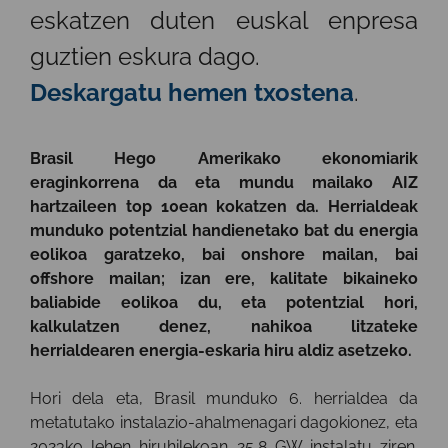
eskatzen duten euskal enpresa
guztien eskura dago.
Deskargatu hemen txostena
.
Brasil Hego Amerikako ekonomiarik
eraginkorrena da eta mundu mailako AIZ
hartzaileen top 10ean kokatzen da. Herrialdeak
munduko potentzial handienetako bat du energia
eolikoa garatzeko, bai onshore mailan, bai
offshore mailan; izan ere, kalitate bikaineko
baliabide eolikoa du, eta potentzial hori,
kalkulatzen denez, nahikoa litzateke
herrialdearen energia-eskaria hiru aldiz asetzeko.
Hori dela eta, Brasil munduko 6. herrialdea da
metatutako instalazio-ahalmenagari dagokionez, eta
2023ko lehen hiruhilekoan 25,8 GW instalatu ziren.