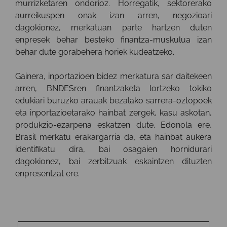
murrizketaren ondorioz. Horregatik, sektorerako
aurreikuspen onak izan arren, negozioari
dagokionez, merkatuan parte hartzen duten
enpresek behar besteko finantza-muskulua izan
behar dute gorabehera horiek kudeatzeko.
Gainera, inportazioen bidez merkatura sar daitekeen
arren, BNDESren finantzaketa lortzeko tokiko
edukiari buruzko arauak bezalako sarrera-oztopoek
eta inportazioetarako hainbat zergek, kasu askotan,
produkzio-ezarpena eskatzen dute. Edonola ere,
Brasil merkatu erakargarria da, eta hainbat aukera
identifikatu dira, bai osagaien hornidurari
dagokionez, bai zerbitzuak eskaintzen dituzten
enpresentzat ere.