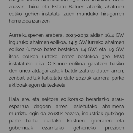
2022an, Txina eta Estatu Batuen atzetik, ahalmen
eoliko gehien instalatu zuen munduko hirugarren
herrialdea izan zen.
Aurreikuspenen arabera, 2023-2032 aldian 16,4 GW
inguruko ahalmen eolikoa, 14,5 GW lurreko ahalmen
eolikoa (urteko batez bestekoa 1,4 GW) eta 1,9 GW
itsas eolikoa (urteko batez bestekoa 320 MW)
instalatuko dira. Offshore eolikoa garatzen hasiko
den unea aldagai askok baldintzatuko duten arren,
zenbait adituk kalkulatu dute 2027tik aurrera parke
aktiboak egon daitezkeela.
Hala ere, eta sektore eolikorako berariazko arau-
esparrua dagoen arren, esleitutako ahalmena
murriztu egin da 2018tik 2022ra, industriak gutxiago
parte hartu duelako kostuen igoeraren eta
gobernuak ezarritako gehieneko prezioen