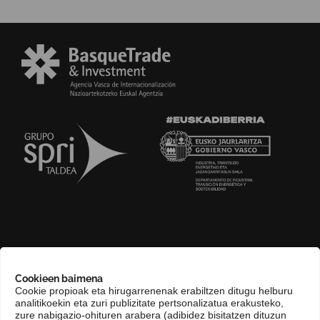
GURI BURUZ
Cookieen baimena
COMPLIANCE CHANNEL
Cookie propioak eta hirugarrenenak erabiltzen ditugu helburu
analitikoekin eta zuri publizitate pertsonalizatua erakusteko,
HARREMANETARAKO
zure nabigazio-ohituren arabera (adibidez bisitatzen dituzun