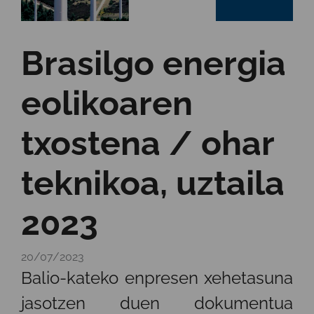
Brasilgo energia
eolikoaren
txostena / ohar
teknikoa, uztaila
2023
20/07/2023
Balio-kateko enpresen xehetasuna
jasotzen duen dokumentua