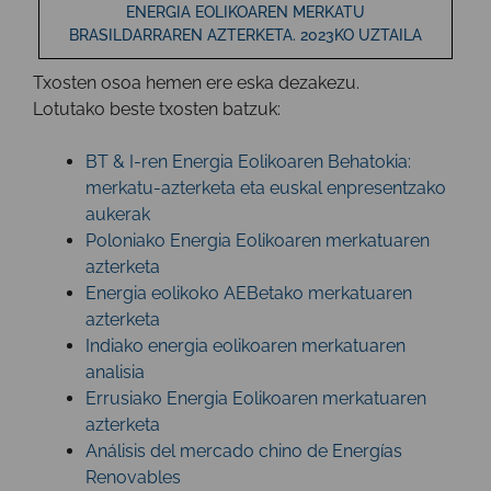
ENERGIA EOLIKOAREN MERKATU
BRASILDARRAREN AZTERKETA. 2023KO UZTAILA
Txosten
osoa hemen
ere eska dezakezu.
Lotutako beste txosten batzuk:
BT & I-ren Energia Eolikoaren Behatokia:
merkatu-azterketa eta euskal enpresentzako
aukerak
Poloniako Energia Eolikoaren merkatuaren
azterketa
Energia eolikoko AEBetako merkatuaren
azterketa
Indiako energia eolikoaren merkatuaren
analisia
Errusiako Energia Eolikoaren merkatuaren
azterketa
Análisis del mercado chino de Energías
Renovables