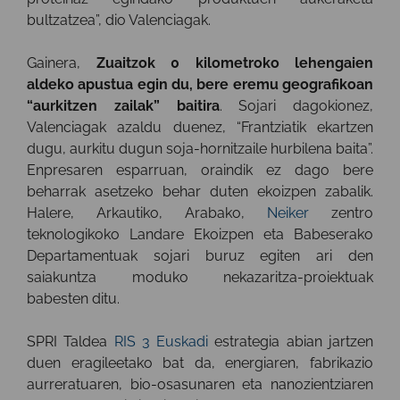
bultzatzea”, dio Valenciagak.
Gainera,
Zuaitzok 0 kilometroko lehengaien
aldeko apustua egin du, bere eremu geografikoan
“aurkitzen zailak” baitira
. Sojari dagokionez,
Valenciagak azaldu duenez, “Frantziatik ekartzen
dugu, aurkitu dugun soja-hornitzaile hurbilena baita”.
Enpresaren esparruan, oraindik ez dago bere
beharrak asetzeko behar duten ekoizpen zabalik.
Halere, Arkautiko, Arabako,
Neiker
zentro
teknologikoko Landare Ekoizpen eta Babeserako
Departamentuak sojari buruz egiten ari den
saiakuntza moduko nekazaritza-proiektuak
babesten ditu.
SPRI Taldea
RIS 3 Euskadi
estrategia abian jartzen
duen eragileetako bat da, energiaren, fabrikazio
aurreratuaren, bio-osasunaren eta nanozientziaren