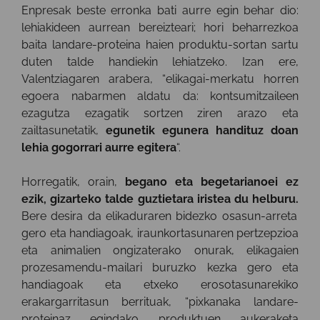
Enpresak beste erronka bati aurre egin behar dio:
lehiakideen aurrean bereizteari; hori beharrezkoa
baita landare-proteina haien produktu-sortan sartu
duten talde handiekin lehiatzeko. Izan ere,
Valentziagaren arabera, “elikagai-merkatu horren
egoera nabarmen aldatu da: kontsumitzaileen
ezagutza ezagatik sortzen ziren arazo eta
zailtasunetatik,
egunetik egunera handituz doan
lehia gogorrari aurre egitera
“.
Horregatik, orain,
begano eta begetarianoei ez
ezik, gizarteko talde guztietara iristea du helburu.
Bere desira da elikaduraren bidezko osasun-arreta
gero eta handiagoak, iraunkortasunaren pertzepzioa
eta animalien ongizaterako onurak, elikagaien
prozesamendu-mailari buruzko kezka gero eta
handiagoak eta etxeko erosotasunarekiko
erakargarritasun berrituak, “pixkanaka landare-
proteinaz egindako produktuen aukeraketa