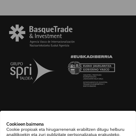
GURI BURUZ
Cookieen baimena
COMPLIANCE CHANNEL
Cookie propioak eta hirugarrenenak erabiltzen ditugu helburu
analitikoekin eta zuri publizitate pertsonalizatua erakusteko,
HARREMANETARAKO