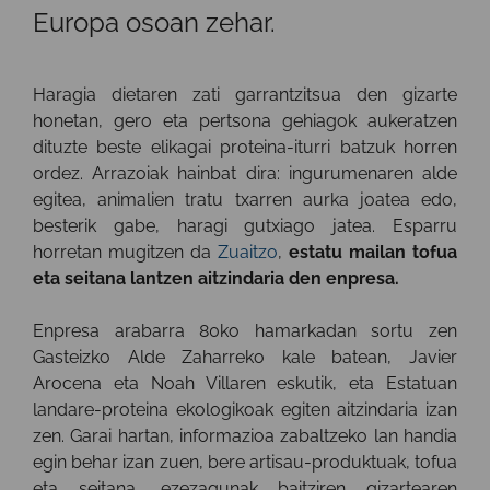
Europa osoan zehar.
Haragia dietaren zati garrantzitsua den gizarte
honetan, gero eta pertsona gehiagok aukeratzen
dituzte beste elikagai proteina-iturri batzuk horren
ordez. Arrazoiak hainbat dira: ingurumenaren alde
egitea, animalien tratu txarren aurka joatea edo,
besterik gabe, haragi gutxiago jatea. Esparru
horretan mugitzen da
Zuaitzo
,
estatu mailan tofua
eta seitana lantzen aitzindaria den enpresa.
Enpresa arabarra 80ko hamarkadan sortu zen
Gasteizko Alde Zaharreko kale batean, Javier
Arocena eta Noah Villaren eskutik, eta Estatuan
landare-proteina ekologikoak egiten aitzindaria izan
zen. Garai hartan, informazioa zabaltzeko lan handia
egin behar izan zuen, bere artisau-produktuak, tofua
eta seitana, ezezagunak baitziren gizartearen