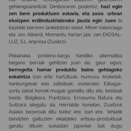
gehiengoarentzat. Denboraren poderioz,
hazi egin
zen bere produktuen eskaria, eta 2000. urtean
ekoizpen erdiindustrialerako jauzia egin zuen
bi
bazkide berriren lankidetzari esker, Miren Valenciaga
eta Jon Alberdi. Momentu hartan jaio zen EKOSAL-
LUZ, S.L. enpresa (Zuaitzo).
Pixkanaka, proteina-karga handiko alternatiba
begano berriak gehitzen joan da, gaur egun,
berrogeita hamar produktu baino gehiagoko
eskaintza
izan arte: hartzituak, humusa, kroketak,
hanburgesak edo saltxitxak, esaterako. Elikagai-
sorta zabal horrek mugak gainditu ditu eta, besteak
beste, Belgikara, Frantziara, Erresuma Batura eta
Suitzara ailegatu da. Herrialde horietan, Zuaitzok
Asiako bezeroak ditu batez ere, izan ere, “lehiatik
bereizten gaituzten ekialdeko artisau-produktuak
garatu dituen sukaldari japoniar bat dugu