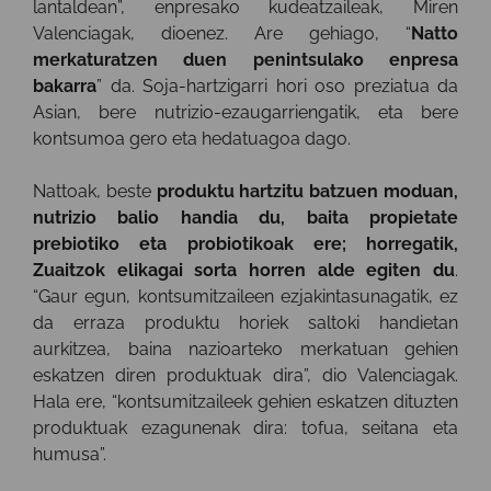
lantaldean”, enpresako kudeatzaileak, Miren
Valenciagak, dioenez. Are gehiago, “
Natto
merkaturatzen duen penintsulako enpresa
bakarra
” da. Soja-hartzigarri hori oso preziatua da
Asian, bere nutrizio-ezaugarriengatik, eta bere
kontsumoa gero eta hedatuagoa dago.
Nattoak, beste
produktu hartzitu batzuen moduan,
nutrizio balio handia du, baita propietate
prebiotiko eta probiotikoak ere; horregatik,
Zuaitzok elikagai sorta horren alde egiten du
.
“Gaur egun, kontsumitzaileen ezjakintasunagatik, ez
da erraza produktu horiek saltoki handietan
aurkitzea, baina nazioarteko merkatuan gehien
eskatzen diren produktuak dira”, dio Valenciagak.
Hala ere, “kontsumitzaileek gehien eskatzen dituzten
produktuak ezagunenak dira: tofua, seitana eta
humusa”.