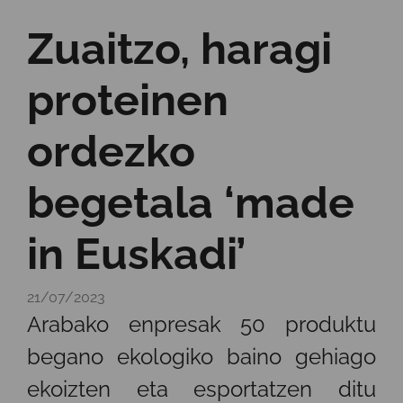
Zuaitzo, haragi
proteinen
ordezko
begetala ‘made
in Euskadi’
21/07/2023
Arabako enpresak 50 produktu
begano ekologiko baino gehiago
ekoizten eta esportatzen ditu