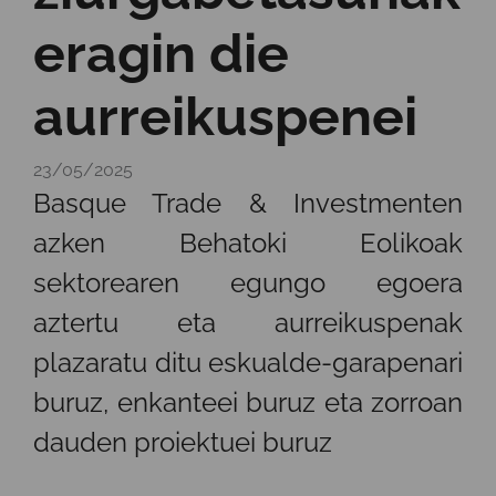
eragin die
aurreikuspenei
23/05/2025
Basque Trade & Investmenten
azken Behatoki Eolikoak
sektorearen egungo egoera
aztertu eta aurreikuspenak
plazaratu ditu eskualde-garapenari
buruz, enkanteei buruz eta zorroan
dauden proiektuei buruz