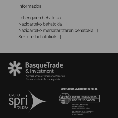
Informazioa
Lehengaien behatokia
Nazioarteko behatokia
Nazioarteko merkataritzaren behatokia
Sektore-behatokiak