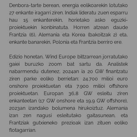
Denbora-tarte berean, energia eolikoarekin lotutako
27 enkante iragarri ziren. Indiak lideratu zuen esparru
hau 15 enkanterekin, horietako asko eguzki-
proiektuekin konbinatuta. Horren atzean daude
Frantzia (6), Alemania eta Korea (bakoitzak 2) eta,
enkante banarekin, Polonia eta Frantzia berriro ere.
Edizio honetan, Wind Europe biltzarrean jorratutako
gaiei buruzko zoom bat sartu da. Analistek
nabarmendu dutenez, 2024an ia 20 GW finantzatu
ziren parke eoliko berrietan: 24.700 milioi euro
onshore proiektuetan eta 7.900 milioi offshore
proiektuetan. Europan 36,8 GW esleitu ziren
enkanteetan (17 GW onshore eta 19,9 GW offshore),
2023an izandako bolumena hirukoiztuz. Alemania
izan zen nagusi esleitutako gaitasunean, eta
Frantziak gutxieneko prezioak izan zituen eoliko
flotagarrian.