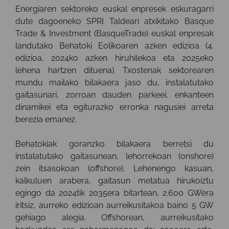
Energiaren sektoreko euskal enpresek eskuragarri
dute dagoeneko SPRI Taldeari atxikitako Basque
Trade & Investment (BasqueTrade) euskal enpresak
landutako Behatoki Eolikoaren azken edizioa (4.
edizioa, 2024ko azken hiruhilekoa eta 2025eko
lehena hartzen dituena). Txostenak sektorearen
mundu mailako bilakaera jaso du, instalatutako
gaitasunari, zorroan dauden parkeei, enkanteen
dinamikei eta egiturazko erronka nagusiei arreta
berezia emanez.
Behatokiak goranzko bilakaera berretsi du
instalatutako gaitasunean, lehorrekoan (onshore)
zein itsasokoan (offshore). Lehenengo kasuan,
kalkuluen arabera, gaitasun metatua hirukoiztu
egingo da 2024tik 2035era bitartean, 2.600 GWera
iritsiz, aurreko edizioan aurreikusitakoa baino 5 GW
gehiago alegia. Offshorean, aurreikusitako