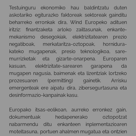
Testuinguru ekonomiko hau baldintzatu duten
askotariko egiturazko faktoreak sektoreak gainditu
beharreko erronkak dira, Wind Europeko adituen
iritziz: finantzaketa arloko zailtasunak, enkante-
mekanismo desegokiak, elektrizitatearen prezio
negatiboak, merkataritza-oztopoak, hornidura-
kateko mugapenak, presio teknologikoa, sare-
murrizketak eta gizarte-onarpena. Europaren
kasuan, elektrizitate-sarearen garapena da
mugapen nagusia, baimenak eta lizentziak lortzeko
prozesuaren (permitting) gainetik. Arrisku
emergenteak ere aipatu dira, zibersegurtasuna eta
desinformazio-kanpainak kasu.
Europako itsas-eolikoan, aurreko erronkez gain,
dokumentuak hedapenerako oztopotzat
nabarmendu ditu enkanteen inplementazioaren
moteltasuna, portuen ahalmen mugatua eta ontzien