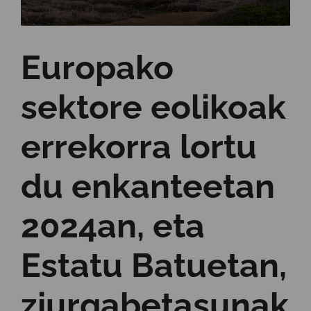
Europako
sektore eolikoak
errekorra lortu
du enkanteetan
2024an, eta
Estatu Batuetan,
ziurgabetasunak