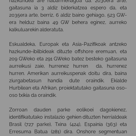
hazkundea are nabarmenagoa da: 2030era arte,
gaitasuna ia 3 aldiz biderkatzea espero da, eta
2035era arte, berriz, 6 aldiz baino gehiago, 523 GW-
era helduz baina 49 GW behera eginez, aurreko
kalkuluarekin alderatuta.
Eskualdeka, Europak eta Asia-Pazifikoak antzeko
hazkunde-ibilbideak dituzte offshore eremuan, eta
209 GWeko eta 291 GWeko batez besteko gaitasuna
aurreikusi zaie, hurrenez hurren da, hurrenez
hurren. Amerikan aurreikuspenak doitu dira, baina
ziurgabetasun handia dute oraindik. Ekialde
Hurbilean eta Afrikan, proiektatutako gaitasuna oso-
oso txikia da oraindik.
Zorroan dauden parke eolikoei dagokienez,
identifikatutako instalazio gehien dituzten herrialdeak
Brasil (727 parke), Txina (424), Espainia (363) eta
Erresuma Batua (281) dira. Onshore segmentuan