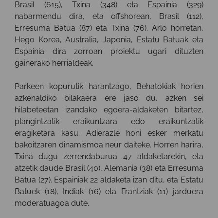
Brasil (615), Txina (348) eta Espainia (329)
nabarmendu dira, eta offshorean, Brasil (112),
Erresuma Batua (87) eta Txina (76). Arlo horretan,
Hego Korea, Australia, Japonia, Estatu Batuak eta
Espainia dira zorroan proiektu ugari dituzten
gainerako herrialdeak.
Parkeen kopurutik harantzago, Behatokiak horien
azkenaldiko bilakaera ere jaso du, azken sei
hilabeteetan izandako egoera-aldaketen bitartez,
plangintzatik eraikuntzara edo eraikuntzatik
eragiketara kasu. Adierazle honi esker merkatu
bakoitzaren dinamismoa neur daiteke. Horren harira,
Txina dugu zerrendaburua 47 aldaketarekin, eta
atzetik daude Brasil (40), Alemania (38) eta Erresuma
Batua (27). Espainiak 22 aldaketa izan ditu, eta Estatu
Batuek (18), Indiak (16) eta Frantziak (11) jarduera
moderatuagoa dute.