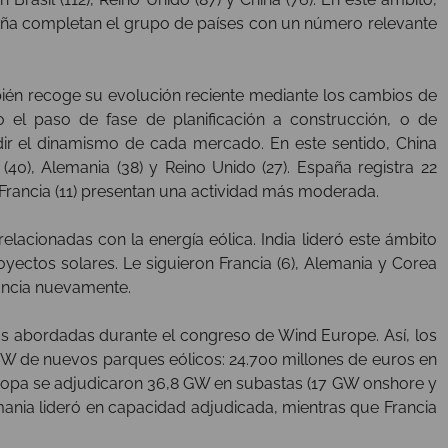
paña completan el grupo de países con un número relevante
ién recoge su evolución reciente mediante los cambios de
 el paso de fase de planificación a construcción, o de
dir el dinamismo de cada mercado. En este sentido, China
(40), Alemania (38) y Reino Unido (27). España registra 22
y Francia (11) presentan una actividad más moderada.
lacionadas con la energía eólica. India lideró este ámbito
ectos solares. Le siguieron Francia (6), Alemania y Corea
rancia nuevamente.
as abordadas durante el congreso de Wind Europe. Así, los
 GW de nuevos parques eólicos: 24.700 millones de euros en
uropa se adjudicaron 36,8 GW en subastas (17 GW onshore y
mania lideró en capacidad adjudicada, mientras que Francia