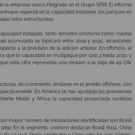
 de la empresa vasca integrada en el Grupo SPRI. El informe
 enfoque especial en la capacidad instalada, los parques en
ales retos estructurales.
capacidad instalada, tanto terrestre (onshore) como marina
idad acumulada se triplicará entre 2024 y 2035, alcanzando
to a la previsión de la edición anterior. En offshore, el
a que la capacidad se multiplique por casi 3 hasta 2030 y
ue esta cifra representa una revisión a la baja de 49 GW
ectorias de crecimiento similares en el ámbito offshore, con
pectivamente. En América se han ajustado las previsiones
riente Medio y África, la capacidad proyectada continúa
 con mayor número de instalaciones identificadas son Brasil
 (281). En el segmento onshore destacan Brasil (615), China
n Brasil (112), Reino Unido (87) y China (76). En este ámbito,