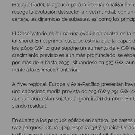
(BasqueTrade), la agencia para la internacionalización
recoge la evolución del sector a nivel mundial, con un
cartera, las dinámicas de subastas, así como los princip
El Observatorio confirma una evolución al alza en la 
(offshore). En el primer caso, se estima que la capac
los 2.600 GW, lo que supone un aumento de 5 GW respec
crecimiento previsto es aún más pronunciado: se esper
por más de 6 hasta 2035, situándose en 523 GW, aunq
frente a la estimación anterior.
A nivel regional, Europa y Asia-Pacífico presentan tray
una capacidad media prevista de 209 GW y 291 GW res
aunque aún están sujetas a gran incertidumbre. En O
siendo residual.
En cuanto a los parques eólicos en cartera, los países
(727 parques), China (424), España (363) y Reino Unido
(348) y España (329), mientras que en el offshore lidera