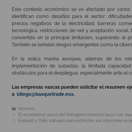
Este contexto económico se ve afectado por varios 
identifican como desafíos para el sector: dificulta
precios negativos de la electricidad, barreras comer
tecnológica, restricciones de red y aceptación social. 
convertido en la principal limitación, superando al p
También se señalan riesgos emergentes como la ciber
En la eólica marina europea, además de los reto
implementación de subastas, la limitada capacida
obstáculos para el despliegue, especialmente ante el c
Las empresas vascas pueden solicitar el resumen ej
a
ldiego@basquetrade.eus
.
Categorías
Informes
El ecosistema vasco del hidrógeno estrecha lazos con Japón
Euskadi y Chile trabajan para estrechar sus relaciones ec