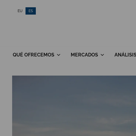
Saltar
EU
ES
al
contenido
QUÉ OFRECEMOS
MERCADOS
ANÁLISI