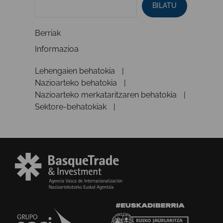
BILATU
Berriak
Informazioa
Lehengaien behatokia
Nazioarteko behatokia
Nazioarteko merkataritzaren behatokia
Sektore-behatokiak