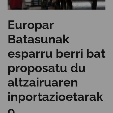
Europar
Batasunak
esparru berri bat
proposatu du
altzairuaren
inportazioetarak
o