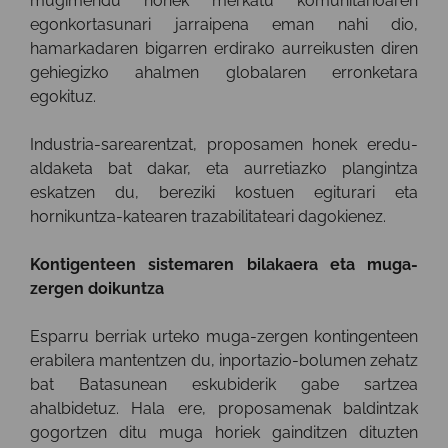
mugimendu honek merkatu komunitarioaren
egonkortasunari jarraipena eman nahi dio,
hamarkadaren bigarren erdirako aurreikusten diren
gehiegizko ahalmen globalaren erronketara
egokituz.
Industria-sarearentzat, proposamen honek eredu-
aldaketa bat dakar, eta aurretiazko plangintza
eskatzen du, bereziki kostuen egiturari eta
hornikuntza-katearen trazabilitateari dagokienez.
Kontigenteen sistemaren bilakaera eta muga-
zergen doikuntza
Esparru berriak urteko muga-zergen kontingenteen
erabilera mantentzen du, inportazio-bolumen zehatz
bat Batasunean eskubiderik gabe sartzea
ahalbidetuz. Hala ere, proposamenak baldintzak
gogortzen ditu muga horiek gainditzen dituzten