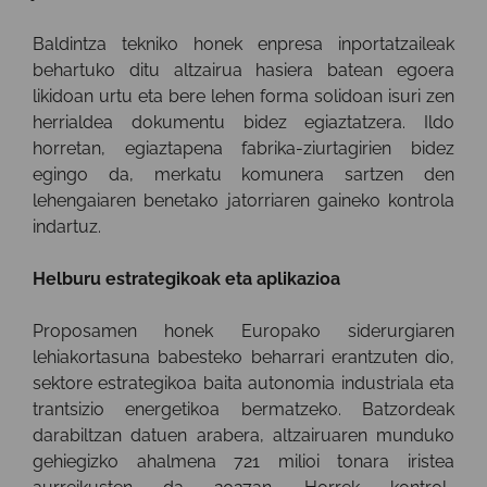
Baldintza tekniko honek enpresa inportatzaileak
behartuko ditu altzairua hasiera batean egoera
likidoan urtu eta bere lehen forma solidoan isuri zen
herrialdea dokumentu bidez egiaztatzera. Ildo
horretan, egiaztapena fabrika-ziurtagirien bidez
egingo da, merkatu komunera sartzen den
lehengaiaren benetako jatorriaren gaineko kontrola
indartuz.
Helburu estrategikoak eta aplikazioa
Proposamen honek Europako siderurgiaren
lehiakortasuna babesteko beharrari erantzuten dio,
sektore estrategikoa baita autonomia industriala eta
trantsizio energetikoa bermatzeko. Batzordeak
darabiltzan datuen arabera, altzairuaren munduko
gehiegizko ahalmena 721 milioi tonara iristea