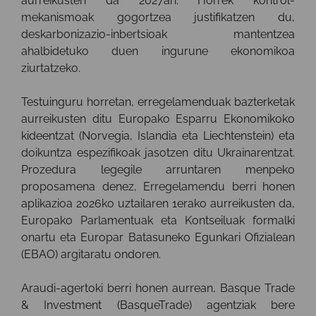
aurreikusten da 2027an. Horrek kontrol-
mekanismoak gogortzea justifikatzen du,
deskarbonizazio-inbertsioak mantentzea
ahalbidetuko duen ingurune ekonomikoa
ziurtatzeko.
Testuinguru horretan, erregelamenduak bazterketak
aurreikusten ditu Europako Esparru Ekonomikoko
kideentzat (Norvegia, Islandia eta Liechtenstein) eta
doikuntza espezifikoak jasotzen ditu Ukrainarentzat.
Prozedura legegile arruntaren menpeko
proposamena denez, Erregelamendu berri honen
aplikazioa 2026ko uztailaren 1erako aurreikusten da,
Europako Parlamentuak eta Kontseiluak formalki
onartu eta Europar Batasuneko Egunkari Ofizialean
(EBAO) argitaratu ondoren.
Araudi-agertoki berri honen aurrean, Basque Trade
& Investment (BasqueTrade) agentziak bere