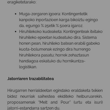
eragiketetarako:
Muga-zergaren igoera: Kontingentetik
kanpoko inportazioen karga bikoiztu egingo
da, egungo % 25etik % 50era igaroz.
Hiruhilekoko kudeaketa: Kontingenteak itxitako
hiruhileko epeetan kudeatuko dira. Sistema
honen pean, hiruhileko batean erabili gabeko
kuota-bolumenak ezingo dira hurrengo
hiruhilekora pasatu; horrek zehaztasun
handiagoa eskatuko du hornikuntza-
logistikan.
Jatorriaren trazabilitatea
Hirugarren herrialdeetan egindako eraldaketa txikien
bidez neurriak saihestea ekiditeko helburuarekin,
proposamenak “Melt and Pour” (urtu eta isuri)
jatorri-estandarra sartzen du.