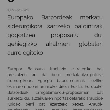
17/04/2026
Europako Batzordeak merkatu
siderurgikora sartzeko baldintzak
gogortzea proposatu du,
gehiegizko ahalmen globalari
aurre egiteko
Europar Batasuna trantsizio estrategiko bat
prestatzen ari da bere merkataritza-politika
siderurgikoan. Egungo babes-neurriak 2026ko
ekainaren 30ean amaituko direla ikusita, Europako
Batzordeak Erregelamendu-proposamen bat
aurkeztu du, altzairuaren inportazioetarako araubide
juridiko berri bat ezartzeko xedez. Araudi-