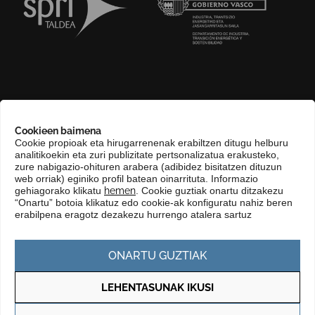
GURI BURUZ
Cookieen baimena
COMPLIANCE CHANNEL
Cookie propioak eta hirugarrenenak erabiltzen ditugu helburu
analitikoekin eta zuri publizitate pertsonalizatua erakusteko,
HARREMANETARAKO
zure nabigazio-ohituren arabera (adibidez bisitatzen dituzun
EUSKARA
web orriak) eginiko profil batean oinarrituta. Informazio
gehiagorako klikatu
hemen
. Cookie guztiak onartu ditzakezu
KONTRATATZAILEAREN PROFILA
“Onartu” botoia klikatuz edo cookie-ak konfiguratu nahiz beren
erabilpena eragotz dezakezu hurrengo atalera sartuz
GARDENTASUN ATARIA
ONARTU GUZTIAK
LEHENTASUNAK IKUSI
Pribatutasun politika
Cookie politika