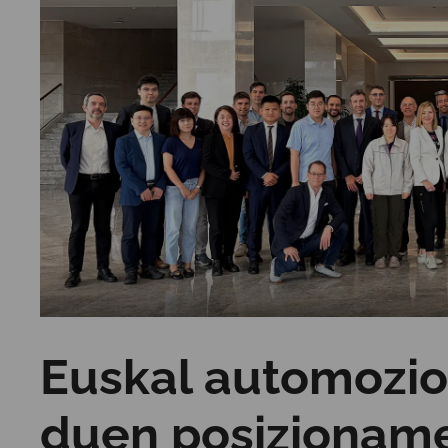
Euskal automozio
duen posizionam