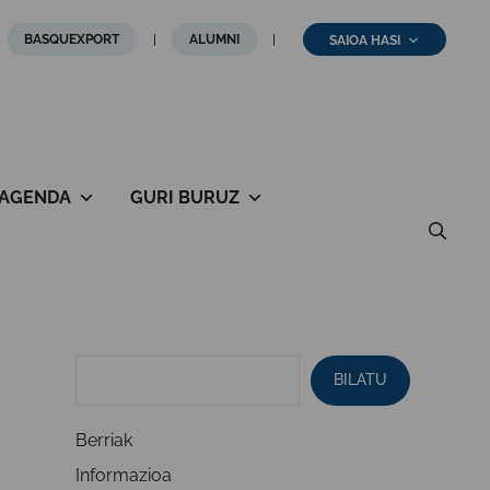
BASQUEXPORT
ALUMNI
SAIOA HASI
AGENDA
GURI BURUZ
BILATU
Berriak
Informazioa