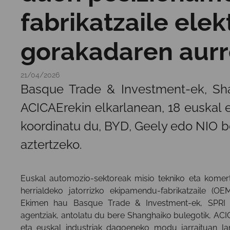
fabrikatzaile elek
gorakadaren aur
21/04/2026
Basque Trade & Investment-ek, Sha
ACICAErekin elkarlanean, 18 euskal 
koordinatu du, BYD, Geely edo NIO be
aztertzeko.
Euskal automozio-sektoreak misio tekniko eta komertz
herrialdeko jatorrizko ekipamendu-fabrikatzaile (OE
Ekimen hau Basque Trade & Investment-ek, SPRI ta
agentziak, antolatu du bere Shanghaiko bulegotik, ACI
eta euskal industriak dagoeneko modu jarraituan l