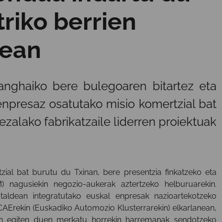
triko berrien
rean
nghaiko bere bulegoaren bitartez eta
enpresaz osatutako misio komertzial bat
zalako fabrikatzaile liderren proiektuak
ial bat burutu du Txinan, bere presentzia finkatzeko eta
M) nagusiekin negozio-aukerak aztertzeko helburuarekin.
ldean integratutako euskal enpresak nazioartekotzeko
CAErekin (Euskadiko Automozio Klusterrarekin) elkarlanean,
an egiten duen merkatu horrekin harremanak sendotzeko