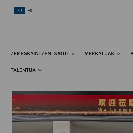
Skip
EU
ES
to
content
ZER ESKAINTZEN DUGU?
MERKATUAK
TALENTUA