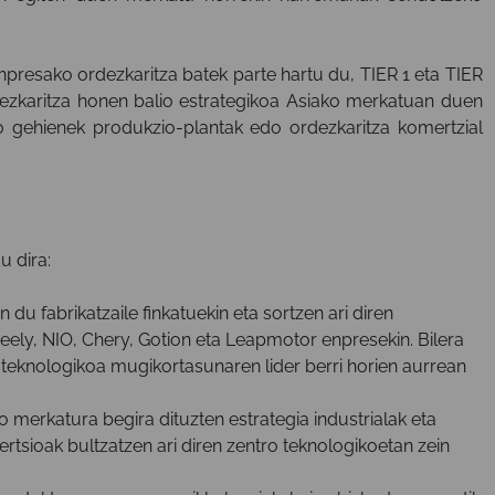
presako ordezkaritza batek parte hartu du, TIER 1 eta TIER
rdezkaritza honen balio estrategikoa Asiako merkatuan duen
ko gehienek produkzio-plantak edo ordezkaritza komertzial
u dira:
du fabrikatzaile finkatuekin eta sortzen ari diren
Geely, NIO, Chery, Gotion eta Leapmotor enpresekin. Bilera
 teknologikoa mugikortasunaren lider berri horien aurrean
merkatura begira dituzten estrategia industrialak eta
tsioak bultzatzen ari diren zentro teknologikoetan zein