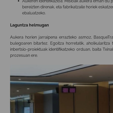
Aukeren identifikazioa: Misioak aukera eman du p
bereizten direnak, eta fabrikatzaile horiek eskatze
ebaluatzeko.
Laguntza helmugan
Aukera horien jarraipena errazteko asmoz, BasqueTra
bulegoaren bitartez. Egoitza horretatik, aholkularitza
inbertsio-proiektuak identifikatzeko orduan, baita Txin
prozesuan ere.