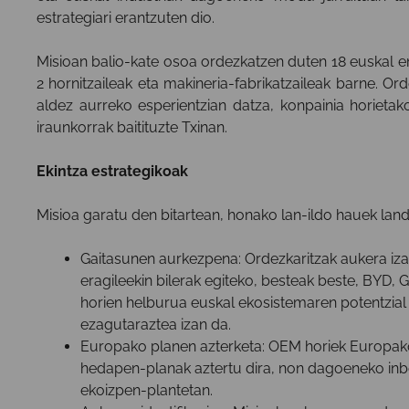
estrategiari erantzuten dio.
Misioan balio-kate osoa ordezkatzen duten 18 euskal en
2 hornitzaileak eta makineria-fabrikatzaileak barne. O
aldez aurreko esperientzian datza, konpainia horieta
iraunkorrak baitituzte Txinan.
Ekintza estrategikoak
Misioa garatu den bitartean, honako lan-ildo hauek land
Gaitasunen aurkezpena: Ordezkaritzak aukera izan 
eragileekin bilerak egiteko, besteak beste, BYD, 
horien helburua euskal ekosistemaren potentzial
ezagutaraztea izan da.
Europako planen azterketa: OEM horiek Europako 
hedapen-planak aztertu dira, non dagoeneko inber
ekoizpen-plantetan.