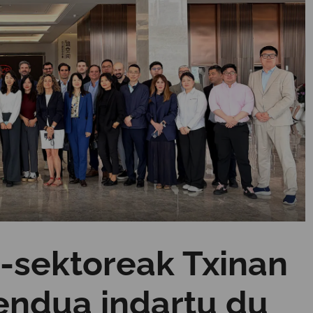
-sektoreak Txinan
endua indartu du