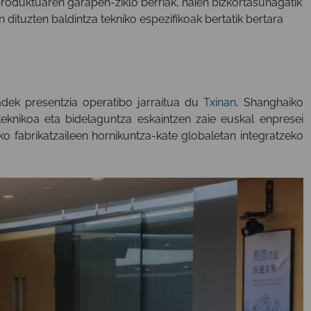
roduktuaren garapen-ziklo berriak, haien bizkortasunagatik
n dituzten baldintza tekniko espezifikoak bertatik bertara
dek presentzia operatibo jarraitua du
Txinan
, Shanghaiko
 teknikoa eta bidelaguntza eskaintzen zaie euskal enpresei
ako fabrikatzaileen hornikuntza-kate globaletan integratzeko