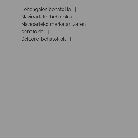
Lehengaien behatokia
Nazioarteko behatokia
Nazioarteko merkataritzaren
behatokia
Sektore-behatokiak