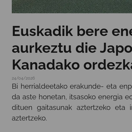
Euskadik bere en
aurkeztu die Japo
Kanadako ordezka
24/04/2026
Bi herrialdeetako erakunde- eta enp
da aste honetan, itsasoko energia e
dituen gaitasunak aztertzeko eta i
aztertzeko.