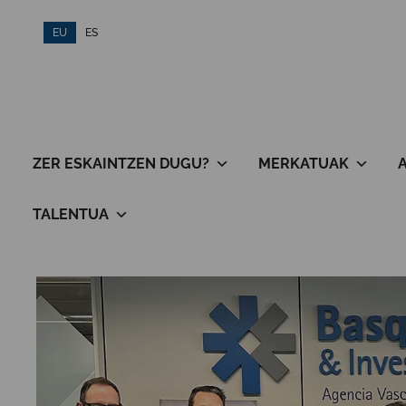
Skip
EU
ES
to
content
ZER ESKAINTZEN DUGU?
MERKATUAK
TALENTUA