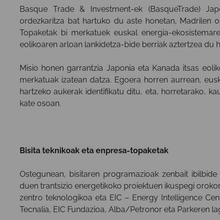
Basque Trade & Investment-ek (BasqueTrade) Jap
ordezkaritza bat hartuko du aste honetan, Madrilen 
Topaketak bi merkatuek euskal energia-ekosistemareki
eolikoaren arloan lankidetza-bide berriak aztertzea du 
Misio honen garrantzia Japonia eta Kanada itsas eolik
merkatuak izatean datza. Egoera horren aurrean, euska
hartzeko aukerak identifikatu ditu, eta, horretarako, k
kate osoan.
Bisita teknikoak eta enpresa-topaketak
Ostegunean, bisitaren programazioak zenbait ibilbide
duen trantsizio energetikoko proiektuen ikuspegi orokor
zentro teknologikoa eta EIC – Energy Intelligence Cent
Tecnalia, EIC Fundazioa, Alba/Petronor eta Parkeren la