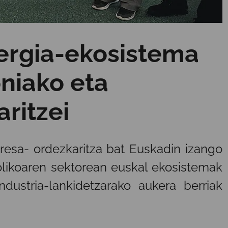
ergia-ekosistema
niako eta
ritzei
resa- ordezkaritza bat Euskadin izango
olikoaren sektorean euskal ekosistemak
ndustria-lankidetzarako aukera berriak