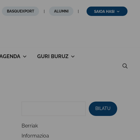
BASQUEXPORT
ALUMNI
SAIOA HASI
AGENDA
GURI BURUZ
BILATU
Berriak
Informazioa