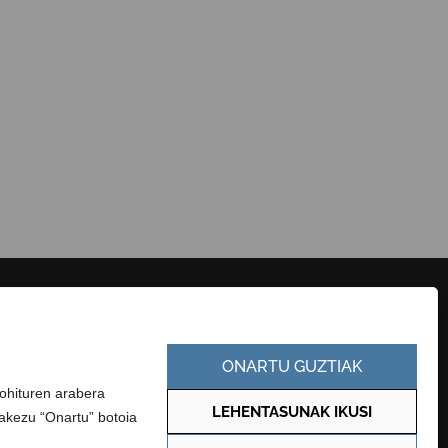
HARREMANETARAKO
KONTRATATZAILEAREN PROFILA
ONARTU GUZTIAK
EUSKARA
GARDENTASUN ATARIA
-ohituren arabera
LEHENTASUNAK IKUSI
zakezu “Onartu” botoia