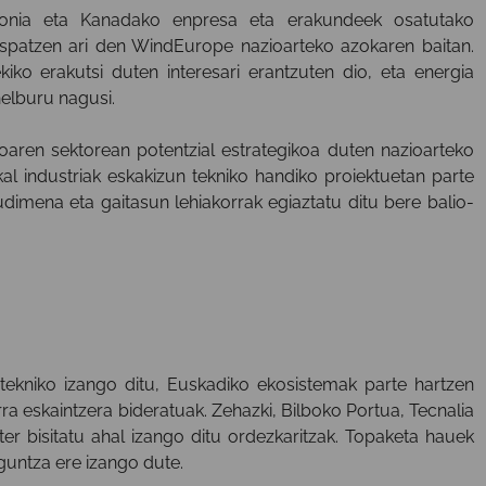
onia eta Kanadako enpresa eta erakundeek osatutako
ospatzen ari den WindEurope nazioarteko azokaren baitan.
ko erakutsi duten interesari erantzuten dio, eta energia
helburu nagusi.
oaren sektorean potentzial estrategikoa duten nazioarteko
l industriak eskakizun tekniko handiko proiektuetan parte
audimena eta gaitasun lehiakorrak egiaztatu ditu bere balio-
 tekniko izango ditu, Euskadiko ekosistemak parte hartzen
ra eskaintzera bideratuak. Zehazki, Bilboko Portua, Tecnalia
er bisitatu ahal izango ditu ordezkaritzak. Topaketa hauek
guntza ere izango dute.