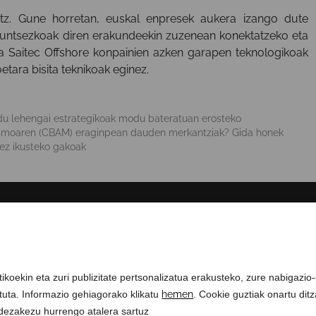
atz. Gune horretan, euskal enpresek aukera izango dute
funtsezkoak diren erakundeekin zuzenean konektatzeko eta
ta Saitec Offshore konpainien azken garapen teknologikoak
etara bisita teknikoak eginez.
du lehengai estrategikoak modu bateratuan erosteko
ismoaren (CBAM) eraginpean dauden merkantziak? Gida honek
rez ikusteko gakoak
GURI BURUZ
COMPLIANCE CHANNEL
ikoekin eta zuri publizitate pertsonalizatua erakusteko, zure nabigazio
rituta. Informazio gehiagorako klikatu
hemen
. Cookie guztiak onartu dit
 dezakezu hurrengo atalera sartuz