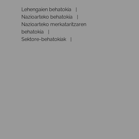
Lehengaien behatokia
Nazioarteko behatokia
Nazioarteko merkataritzaren
behatokia
Sektore-behatokiak