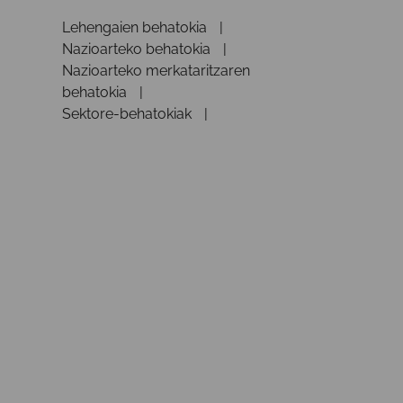
Lehengaien behatokia
Nazioarteko behatokia
Nazioarteko merkataritzaren
behatokia
Sektore-behatokiak