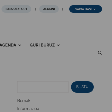
BASQUEXPORT
ALUMNI
SAIOA HASI
AGENDA
GURI BURUZ
BILATU
Berriak
Informazioa