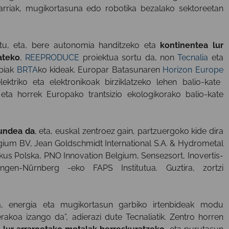
garriak, mugikortasuna edo robotika bezalako sektoreetan
itu, eta, bere autonomia handitzeko eta
kontinentea lur
ateko
,
REEPRODUCE
proiektua sortu da, non
Tecnalia
eta
 biak
BRTA
ko kideak. Europar Batasunaren
Horizon Europe
ektriko eta elektronikoak birziklatzeko lehen balio-kate
 eta horrek Europako trantsizio ekologikorako balio-kate
kundea da
, eta, euskal zentroez gain, partzuergoko kide dira
gium BV, Jean Goldschmidt International S.A. & Hydrometal
skus Polska, PNO Innovation Belgium, Sense2sort, Inovertis-
langen-Nürnberg -eko FAPS Institutua. Guztira, zortzi
ea, energia eta mugikortasun garbiko irtenbideak modu
koa izango da”, adierazi dute Tecnaliatik. Zentro horren