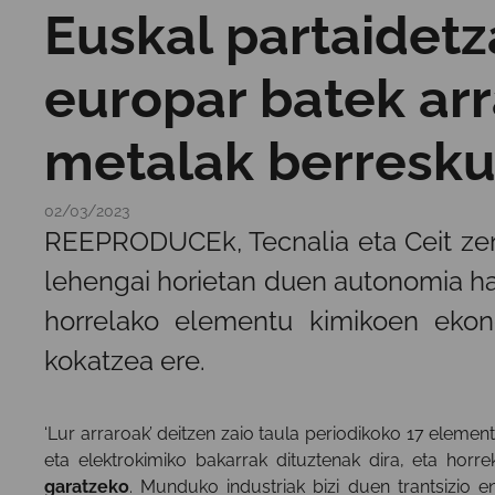
Euskal partaidetz
europar batek arr
metalak berreskur
02/03/2023
REEPRODUCEk, Tecnalia eta Ceit zen
lehengai horietan duen autonomia han
horrelako elementu kimikoen ekon
kokatzea ere.
‘Lur arraroak’ deitzen zaio taula periodikoko 17 elemen
eta elektrokimiko bakarrak dituztenak dira, eta horr
garatzeko
. Munduko industriak bizi duen trantsizio 