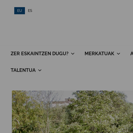
Skip
EU
ES
to
content
ZER ESKAINTZEN DUGU?
MERKATUAK
TALENTUA