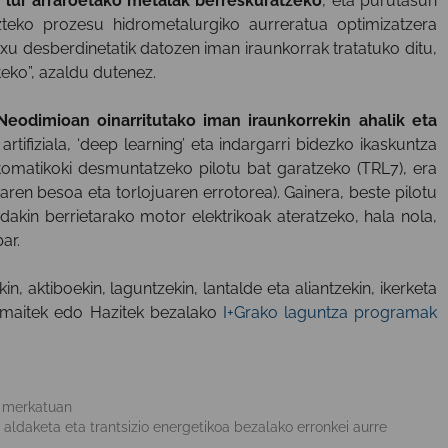
a lur arraroetako metalak berreskuratzeko
, eta purutasun
zteko prozesu hidrometalurgiko aurreratua optimizatzera
uxu desberdinetatik datozen iman iraunkorrak tratatuko ditu,
eko”, azaldu dutenez.
Neodimioan oinarritutako iman iraunkorrekin ahalik eta
artifiziala, ‘deep learning’ eta indargarri bidezko ikaskuntza
tomatikoki desmuntatzeko pilotu bat garatzeko (TRL7), era
ren besoa eta torlojuaren errotorea). Gainera, beste pilotu
dakin berrietarako motor elektrikoak ateratzeko, hala nola,
ar.
, aktiboekin, laguntzekin, lantalde eta aliantzekin, ikerketa
 Emaitek edo Hazitek bezalako
I+Grako laguntza programak
o merkatuan
 aldaketa eta trantsizio energetikoa bezalako erronkei aurre