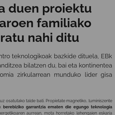
a duen proiektu
aroen familiako
atu nahi ditu
tro teknologikoak bazkide dituela, EBk
ditzea bilatzen du, bai eta kontinentea
omia zirkularrean munduko lider gisa
tuz osatutako talde bati. Propietate magnetiko, luminiszente
ek
berebiziko garrantzia ematen die egungo teknologia
energetikoaren aurrean, mota horretako lehengaien eskaria