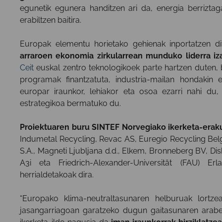
egunetik egunera handitzen ari da, energia berrizta
erabiltzen baitira.
Europak elementu horietako gehienak inportatzen d
arraroen ekonomia zirkularrean munduko liderra iz
Ceit
euskal zentro teknologikoek parte hartzen duten,
programak finantzatuta, industria-mailan hondakin el
europar iraunkor, lehiakor eta osoa ezarri nahi du,
estrategikoa bermatuko du.
Proiektuaren buru SINTEF Norvegiako ikerketa-era
Indumetal Recycling, Revac AS, Euregio Recycling Bel
S.A., Magneti Ljubljana d.d., Elkem, Bronneberg BV, Di
A3i eta Friedrich-Alexander-Universität (FAU) Er
herrialdetakoak dira.
“Europako klima-neutraltasunaren helburuak lortz
jasangarriagoan garatzeko dugun gaitasunaren arabera