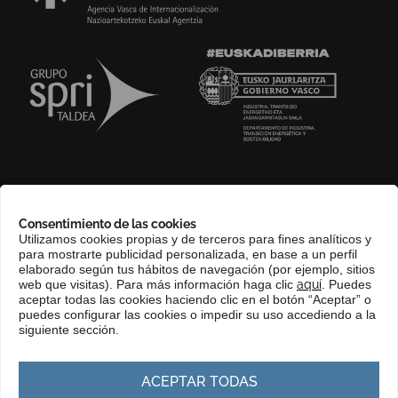
SOBRE NOSOTROS
Consentimiento de las cookies
COMPLIANCE CHANNEL
Utilizamos cookies propias y de terceros para fines analíticos y
para mostrarte publicidad personalizada, en base a un perfil
CONTACTO
elaborado según tus hábitos de navegación (por ejemplo, sitios
EUSKERA
web que visitas). Para más información haga clic
aquí
. Puedes
aceptar todas las cookies haciendo clic en el botón “Aceptar” o
PERFIL DEL CONTRATANTE
puedes configurar las cookies o impedir su uso accediendo a la
siguiente sección.
PORTAL DE TRANSPARENCIA
ACEPTAR TODAS