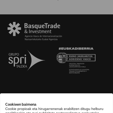
GURI BURUZ
Cookieen baimena
COMPLIANCE CHANNEL
Cookie propioak eta hirugarrenenak erabiltzen ditugu helburu