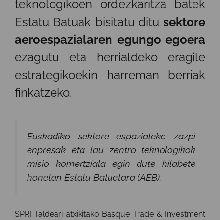
teknologikoen ordezkaritza batek
Estatu Batuak bisitatu ditu
sektore
aeroespazialaren egungo egoera
ezagutu eta herrialdeko eragile
estrategikoekin harreman berriak
finkatzeko.
Euskadiko sektore espazialeko zazpi
enpresak eta lau zentro teknologikok
misio komertziala egin dute hilabete
honetan Estatu Batuetara (AEB).
SPRI Taldeari atxikitako Basque Trade & Investment