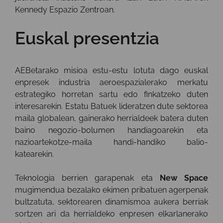
Kennedy Espazio Zentroan.
Euskal presentzia
AEBetarako misioa estu-estu lotuta dago euskal
enpresek industria aeroespazialerako merkatu
estrategiko horretan sartu edo finkatzeko duten
interesarekin. Estatu Batuek lideratzen dute sektorea
maila globalean, gainerako herrialdeek batera duten
baino negozio-bolumen handiagoarekin eta
nazioartekotze-maila handi-handiko balio-
katearekin.
Teknologia berrien garapenak eta
New Space
mugimendua bezalako ekimen pribatuen agerpenak
bultzatuta, sektorearen dinamismoa aukera berriak
sortzen ari da herrialdeko enpresen elkarlanerako