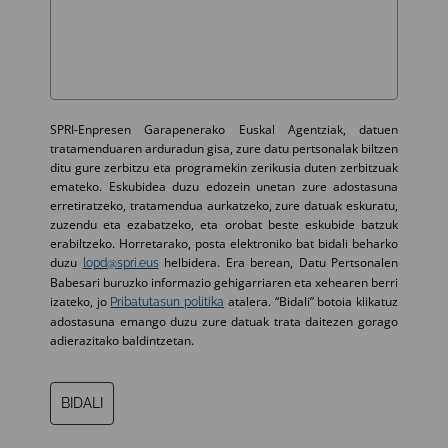
SPRI-Enpresen Garapenerako Euskal Agentziak, datuen
tratamenduaren arduradun gisa, zure datu pertsonalak biltzen
ditu gure zerbitzu eta programekin zerikusia duten zerbitzuak
emateko. Eskubidea duzu edozein unetan zure adostasuna
erretiratzeko, tratamendua aurkatzeko, zure datuak eskuratu,
zuzendu eta ezabatzeko, eta orobat beste eskubide batzuk
erabiltzeko. Horretarako, posta elektroniko bat bidali beharko
duzu
helbidera. Era berean, Datu Pertsonalen
lopd@spri.eus
Babesari buruzko informazio gehigarriaren eta xehearen berri
izateko, jo
atalera. “Bidali” botoia klikatuz
Pribatutasun politika
adostasuna emango duzu zure datuak trata daitezen gorago
adierazitako baldintzetan.
BIDALI