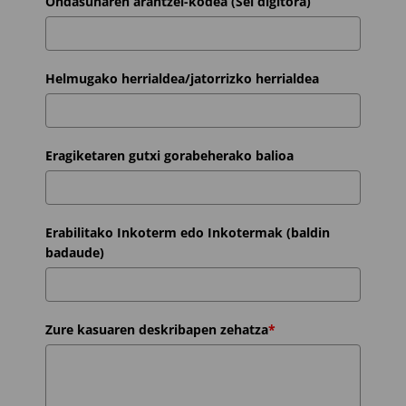
Ondasunaren arantzel-kodea (Sei digitora)
Helmugako herrialdea/jatorrizko herrialdea
Eragiketaren gutxi gorabeherako balioa
Erabilitako Inkoterm edo Inkotermak (baldin
badaude)
Zure kasuaren deskribapen zehatza
*