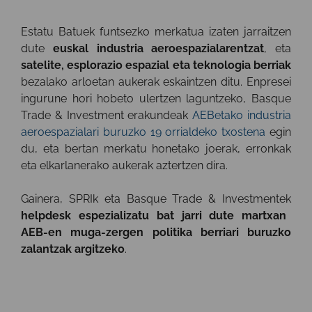
Estatu Batuek funtsezko merkatua izaten jarraitzen
dute
euskal industria aeroespazialarentzat
, eta
satelite, esplorazio espazial eta teknologia berriak
bezalako arloetan aukerak eskaintzen ditu. Enpresei
ingurune hori hobeto ulertzen laguntzeko, Basque
Trade & Investment erakundeak
AEBetako industria
aeroespazialari buruzko 19 orrialdeko txostena
egin
du, eta bertan merkatu honetako joerak, erronkak
eta elkarlanerako aukerak aztertzen dira.
Gainera, SPRIk eta Basque Trade & Investmentek
helpdesk espezializatu bat jarri dute martxan
AEB-en muga-zergen politika berriari buruzko
zalantzak argitzeko
.