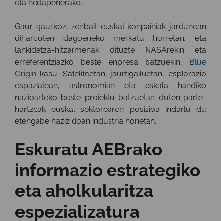
eta hedapenerako.
Gaur gaurkoz, zenbait euskal konpainiak jardunean
diharduten dagoeneko merkatu horretan, eta
lankidetza-hitzarmenak dituzte NASArekin eta
erreferentziazko beste enpresa batzuekin,
Blue
Origin
kasu. Sateliteetan, jaurtigailuetan, esplorazio
espazialean, astronomian eta eskala handiko
nazioarteko beste proiektu batzuetan duten parte-
hartzeak euskal sektorearen posizioa indartu du
etengabe haziz doan industria honetan.
Eskuratu AEBrako
informazio estrategiko
eta aholkularitza
espezializatura