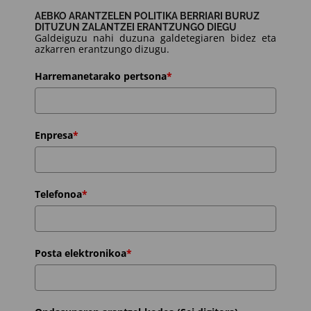
AEBKO ARANTZELEN POLITIKA BERRIARI BURUZ
DITUZUN ZALANTZEI ERANTZUNGO DIEGU
Galdeiguzu nahi duzuna galdetegiaren bidez eta
azkarren erantzungo dizugu.
Harremanetarako pertsona
*
Enpresa
*
Telefonoa
*
Posta elektronikoa
*