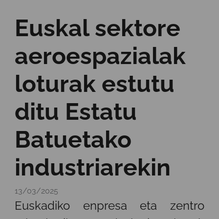
Euskal sektore
aeroespazialak
loturak estutu
ditu Estatu
Batuetako
industriarekin
13/03/2025
Euskadiko enpresa eta zentro