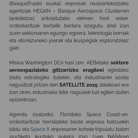
(BasqueTrade) euskal enpresak nazioartekotzeko
agentziak HEGAN – Basque Aerospace Clusterren
lankidetzaz antolatutako ekimen honi esker,
ordezkaritzak bertatik bertara ezagutu ahal izan
zuen sektorearen egungo egoera, teknologia berriak
eta etorkizuneko joerak eta ikuspegiak esploratzeaz
gain.
Misioa Washington DCn hasi zen, AEBetako
sektore
aeroespazialeko giltzarrizko eragileei
egindako
bisita estrategiko batekin, eta industriaren azoka
nagusitzat jotzen den
SATELLITE 2025
delakoan ere
izan ziren, industriako lider nagusiek bat egiten duten
epizentroan.
Agenda osatzeko, Floridako Space Coast-en,
ordezkaritzak herrialdeko beste enpresa batzuekin
bildu eta
Space X
enpresaren kohete tripulatu baten
jaurtiketa ikusteko aukera izan zuen NASAren