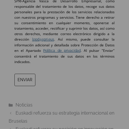
SPRI-Agencia Vasca de Desarrollo Empresarial, como
responsable del tratamiento de los datos, recoge sus datos
personales para la prestación de los servicios relacionados
con nuestros programas y servicios. Tiene derecho a retirar
su consentimiento en cualquier momento, oponerse al
tratamiento, acceder, rectificar y suprimir los datos, así como
otros derechos, mediante correo electrónico dirigido a la
dirección
. Así mismo, puede consultar la
lopd@spri.eus
información adicional y detallada sobre Protección de Datos
en el Apartado
. Al pulsar "Enviar"
Política de privacidad
consentirá el tratamiento de sus datos en los términos
indicados.
ENVIAR
Categorías
Noticias
Euskadi refuerza su estrategia internacional en
Bruselas