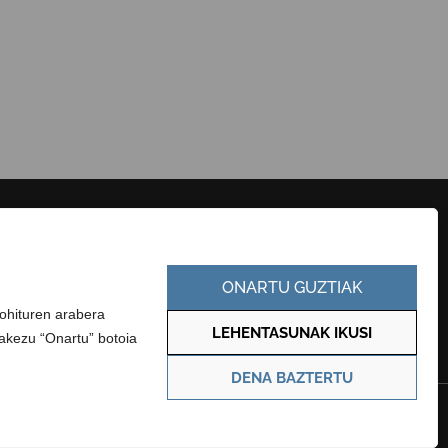
HARREMANETARAKO
KONTRATATZAILEAREN PROFILA
ONARTU GUZTIAK
EUSKARA
GARDENTASUN ATARIA
-ohituren arabera
LEHENTASUNAK IKUSI
zakezu “Onartu” botoia
DENA BAZTERTU
Pribatutasun politika
Cookie politika