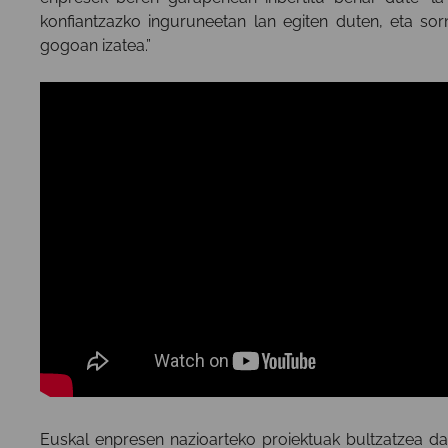
konfiantzazko inguruneetan lan egiten duten, eta so
gogoan izatea.”
Euskal
enpresen
nazioarteko
proiektuak
bultzatzea
da