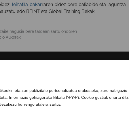
bidez
,
leihatila bakar
raren
bidez
bere
baliabide
eta
laguntza
Gauzatu
edo
BEINT eta Global
Training
Bekak
.
zaile nagusia bere taldean sartu ondoren
cio Aukerak
GURI BURUZ
COMPLIANCE CHANNEL
ikoekin eta zuri publizitate pertsonalizatua erakusteko, zure nabigazio
rituta. Informazio gehiagorako klikatu
hemen
. Cookie guztiak onartu dit
 dezakezu hurrengo atalera sartuz
ados