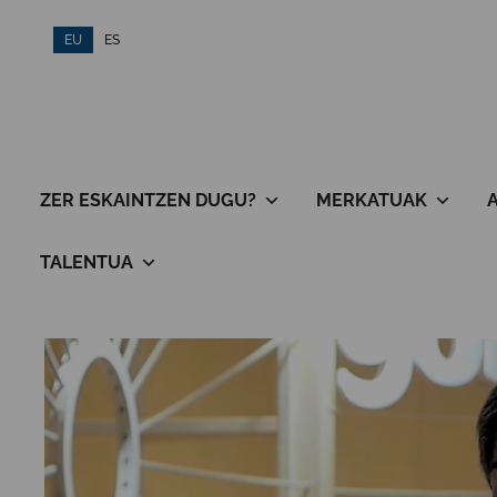
Skip
EU
ES
to
content
ZER ESKAINTZEN DUGU?
MERKATUAK
TALENTUA