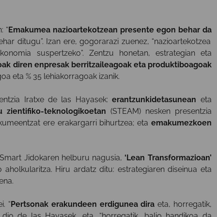
: “
Emakumea nazioartekotzean presente egon behar da
ehar ditugu”. Izan ere, gogorarazi zuenez, “nazioartekotzea
konomia suspertzeko”. Zentzu honetan, estrategian eta
oak diren enpresak berritzaileagoak eta produktiboagoak
oa eta % 35 lehiakorragoak izanik.
rentzia Iratxe de las Hayasek:
erantzunkidetasunean
eta
u zientifiko-teknologikoetan
(STEAM) nesken presentzia
umeentzat ere erakargarri bihurtzea; eta
emakumezkoen
 Smart Jidokaren helburu nagusia,
‘Lean Transformazioan’
aholkularitza. Hiru ardatz ditu: estrategiaren diseinua eta
ena.
. “
Pertsonak erakundeen erdigunea dira
eta, horregatik,
dio de las Hayasek, eta, “horregatik, balio handikoa da