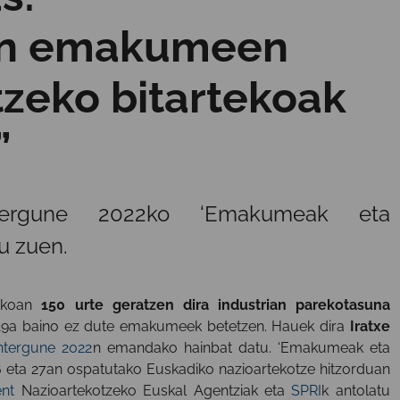
an emakumeen
tzeko bitartekoak
”
tergune 2022ko ‘Emakumeak eta
u zuen.
mikoan
150 urte geratzen dira industrian parekotasuna
 % 19a baino ez dute emakumeek betetzen. Hauek dira
Iratxe
ntergune 2022
n emandako hainbat datu. ‘Emakumeak eta
6 eta 27an ospatutako Euskadiko nazioartekotze hitzorduan
nt
Nazioartekotzeko Euskal Agentziak eta
SPRI
k antolatu