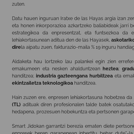
zuten.
Datu hauen inguruan Iratxe de las Hayas argia izan zen
eta honen inkorporazioa azkartzeko baliabideak jarri b
estrategikoa da enpresentzat, eta funtsezkoa da e
lehiakortasunean aditua den de las Hayasek,
askotarik
dire
la aipatu zuen, fakturazio-maila % 19 inguru handiag
Aldaketa hau lortzeko lau palankei egin zien errefe
emakumeen eta nesken ahalduntzean
heztea
;
grad
handitzea;
industria gazteengana hurbiltzea
eta emak
ekintzailetza teknologikoa
handitzea.
Hain zuzen ere, enpresen lehiakortasuna hobetzea da
(TL)
adituak diren profesionalen talde batek osatutako 
hedapena, prozesuen hobekuntza eta pertsonen garap
Smart Jidokan garrantzi berezia ematen diete pertsonei
enpresek beren garapenean inbertitu behar dute”-la 