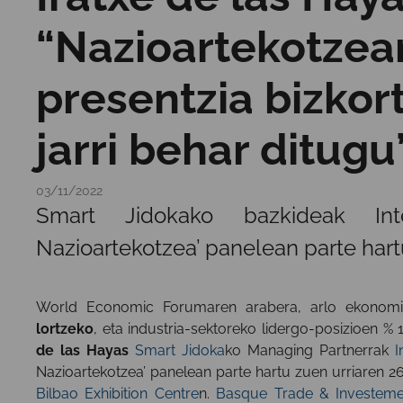
“Nazioartekotze
presentzia bizkor
jarri behar ditugu
03/11/2022
Smart Jidokako bazkideak In
Nazioartekotzea’ panelean parte hart
World Economic Forumaren arabera, arlo ekono
lortzeko
, eta industria-sektoreko lidergo-posizioen
de las Hayas
Smart Jidoka
ko Managing Partnerrak
I
Nazioartekotzea’ panelean parte hartu zuen urriaren 2
Bilbao Exhibition Centre
n.
Basque Trade & Investeme