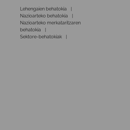
Lehengaien behatokia
Nazioarteko behatokia
Nazioarteko merkataritzaren
behatokia
Sektore-behatokiak