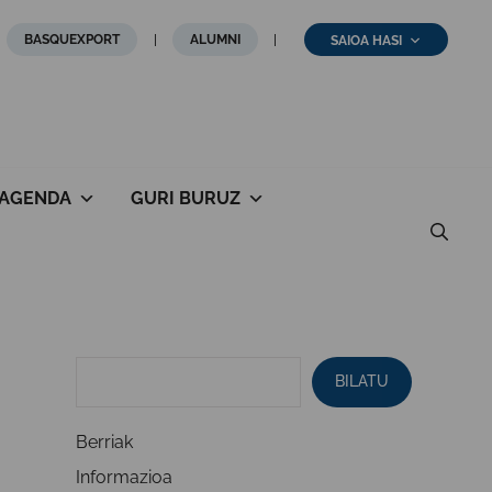
BASQUEXPORT
ALUMNI
SAIOA HASI
AGENDA
GURI BURUZ
BILATU
Berriak
Informazioa