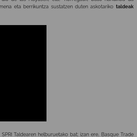
rmena eta berrikuntza sustatzen duten askotariko
taldeak
 SPRI
Taldearen
helburuetako
bat; izan ere,
Basque
Trade