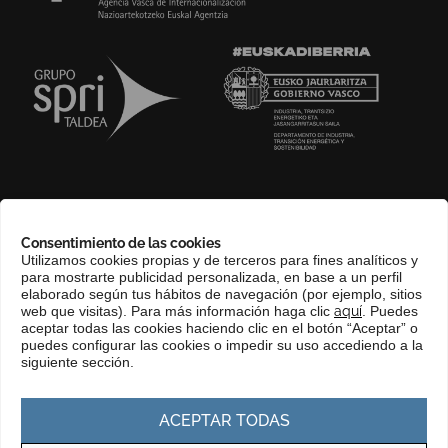
SOBRE NOSOTROS
Consentimiento de las cookies
COMPLIANCE CHANNEL
Utilizamos cookies propias y de terceros para fines analíticos y
para mostrarte publicidad personalizada, en base a un perfil
CONTACTO
elaborado según tus hábitos de navegación (por ejemplo, sitios
EUSKERA
web que visitas). Para más información haga clic
aquí
. Puedes
aceptar todas las cookies haciendo clic en el botón “Aceptar” o
PERFIL DEL CONTRATANTE
puedes configurar las cookies o impedir su uso accediendo a la
siguiente sección.
PORTAL DE TRANSPARENCIA
ACEPTAR TODAS