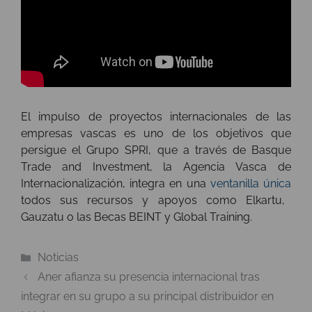
El impulso de proyectos internacionales de las
empresas vascas es uno de los objetivos que
persigue el Grupo SPRI, que a través de Basque
Trade and Investment, la Agencia Vasca de
Internacionalización, integra en una
ventanilla única
todos sus recursos y apoyos como Elkartu,
Gauzatu o las Becas BEINT y Global Training.
Categorías
Noticias
Aner afianza su presencia internacional tras
integrar en su grupo a su principal distribuidor en