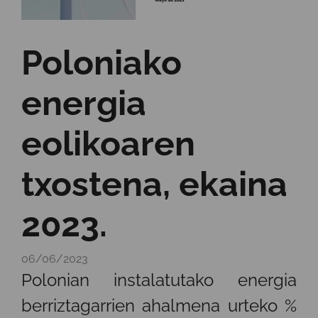
Poloniako
energia
eolikoaren
txostena, ekaina
2023.
06/06/2023
Polonian instalatutako energia
berriztagarrien ahalmena urteko %