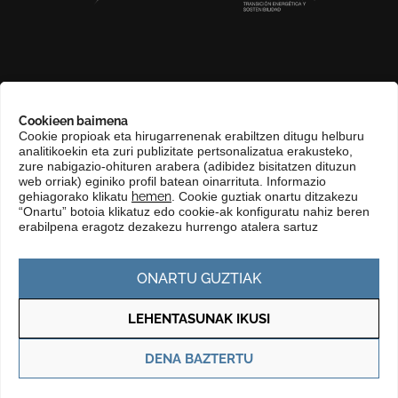
GURI BURUZ
Cookieen baimena
COMPLIANCE CHANNEL
Cookie propioak eta hirugarrenenak erabiltzen ditugu helburu
analitikoekin eta zuri publizitate pertsonalizatua erakusteko,
HARREMANETARAKO
zure nabigazio-ohituren arabera (adibidez bisitatzen dituzun
EUSKARA
web orriak) eginiko profil batean oinarrituta. Informazio
gehiagorako klikatu
hemen
. Cookie guztiak onartu ditzakezu
KONTRATATZAILEAREN PROFILA
“Onartu” botoia klikatuz edo cookie-ak konfiguratu nahiz beren
erabilpena eragotz dezakezu hurrengo atalera sartuz
GARDENTASUN ATARIA
ONARTU GUZTIAK
LEHENTASUNAK IKUSI
Pribatutasun politika
Cookie politika
DENA BAZTERTU
© Copyright 2025 Basque Trade & Investment. Todos los derechos
reservados