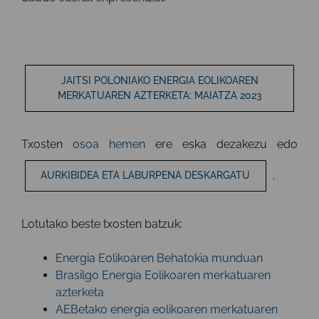
JAITSI POLONIAKO ENERGIA EOLIKOAREN
MERKATUAREN AZTERKETA: MAIATZA 2023
Txosten
osoa hemen
ere eska dezakezu edo
.
AURKIBIDEA ETA LABURPENA DESKARGATU
Lotutako beste txosten batzuk:
Energia Eolikoaren Behatokia munduan
Brasilgo Energia Eolikoaren merkatuaren
azterketa
AEBetako energia eolikoaren merkatuaren