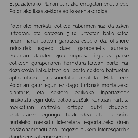
Espazialerako Planari buruzko erregelamendua edo
Poloniako itsas sektore eolikoaren akordioa.
Poloniako merkatu eolikoa nabarmen hazi da azken
urteotan, eta datozen 5-10 urteetan balio-katea
neurri handi batean garatzea espero da, offshore
industriak espero duen garapenetik aurrera.
Polonian dauden 400 enpresa inguruk parke
eolikoen garapenaren hornidura-katean parte har
dezaketela kalkulatzen da, beste sektore batzuetan
aplikatutako gaitasunetatik abiatuta. Hala ere,
Polonian gaur egun ez dago turbinak montatzeko
plantarik, eta sektore eolikoko inportazioek
hirukoiztu egin dute balioa 2018tik. Kontuan hartuta
merkatuan sartzeko oztopo gutxi daudela,
sektorearen egungo hazkundea eta Poloniak
hurbileko merkatu liderretara esportatzeko duen
posizionamendu ona, negozio-aukera interesgarriak
daude euskal enpresentzat.