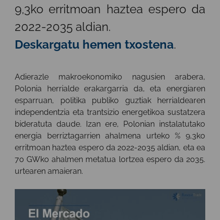
9,3ko erritmoan haztea espero da
2022-2035 aldian.
Deskargatu hemen txostena
.
Adierazle makroekonomiko nagusien arabera,
Polonia herrialde erakargarria da, eta energiaren
esparruan, politika publiko guztiak herrialdearen
independentzia eta trantsizio energetikoa sustatzera
bideratuta daude. Izan ere, Polonian instalatutako
energia berriztagarrien ahalmena urteko % 9,3ko
erritmoan haztea espero da 2022-2035 aldian, eta ea
70 GWko ahalmen metatua lortzea espero da 2035.
urtearen amaieran.