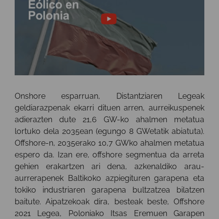
Onshore esparruan, Distantziaren Legeak
geldiarazpenak ekarri dituen arren, aurreikuspenek
adierazten dute 21,6 GW-ko ahalmen metatua
lortuko dela 2035ean (egungo 8 GWetatik abiatuta).
Offshore-n, 2035erako 10,7 GWko ahalmen metatua
espero da. Izan ere, offshore segmentua da arreta
gehien erakartzen ari dena, azkenaldiko arau-
aurrerapenek Baltikoko azpiegituren garapena eta
tokiko industriaren garapena bultzatzea bilatzen
baitute. Aipatzekoak dira, besteak beste, Offshore
2021 Legea, Poloniako Itsas Eremuen Garapen