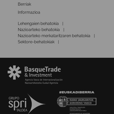
Berriak
Informazioa
Lehengaien behatokia
Nazioarteko behatokia
Nazioarteko merkataritzaren behatokia
Sektore-behatokiak