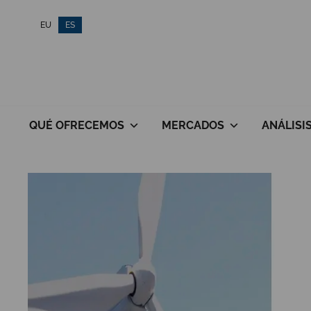
Saltar
EU
ES
al
contenido
QUÉ OFRECEMOS
MERCADOS
ANÁLISI