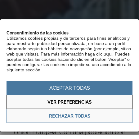
Consentimiento de las cookies
Utilizamos cookies propias y de terceros para fines analíticos y
para mostrarte publicidad personalizada, en base a un perfil
elaborado según tus hábitos de navegación (por ejemplo, sitios
Portada
»
Mercados
»
Europa
»
Turquía
web que visitas). Para más información haga clic
aquí
. Puedes
aceptar todas las cookies haciendo clic en el botón “Aceptar” o
puedes configurar las cookies o impedir su uso accediendo a la
siguiente sección.
Las relaciones comerciales de Euskadi
con Turquía vienen aumentando
ACEPTAR TODAS
sensiblemente en los últimos años a
VER PREFERENCIAS
medida que el país se ha ido
posicionando como un mercado clave en
RECHAZAR TODAS
el suministro de bienes y equipos a la
Unión Europea. Con una población con