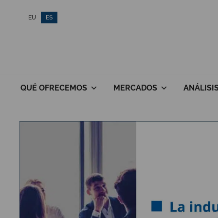
Saltar
EU
ES
al
contenido
QUÉ OFRECEMOS
MERCADOS
ANÁLISI