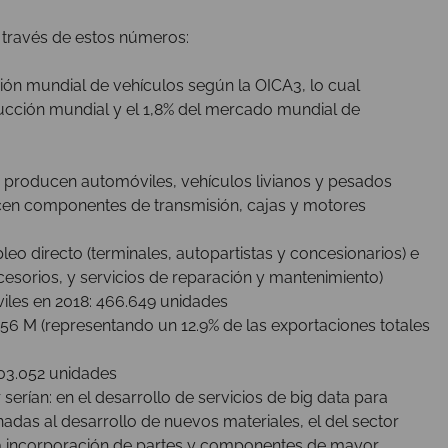
a través de estos números:
n mundial de vehículos según la OICA3, lo cual
cción mundial y el 1,8% del mercado mundial de
e producen automóviles, vehículos livianos y pesados
en componentes de transmisión, cajas y motores
eo directo (terminales, autopartistas y concesionarios) e
cesorios, y servicios de reparación y mantenimiento)
viles en 2018: 466.649 unidades
956 M (representando un 12.9% de las exportaciones totales
03.052 unidades
erían: en el desarrollo de servicios de big data para
nadas al desarrollo de nuevos materiales, el del sector
, la incorporación de partes y componentes de mayor