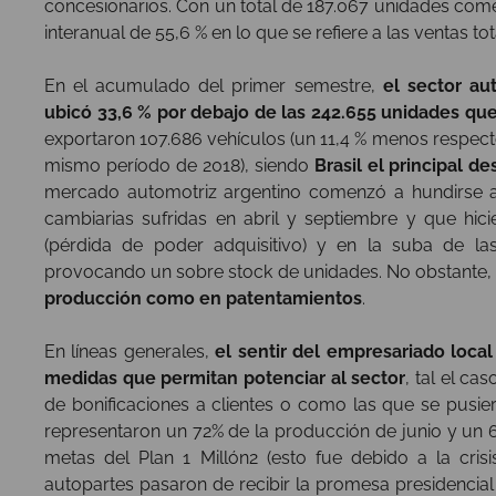
concesionarios. Con un total de 187.067 unidades comerc
interanual de 55,6 % en lo que se refiere a las ventas tot
En el acumulado del primer semestre,
el sector a
ubicó 33,6 % por debajo de las 242.655 unidades qu
exportaron 107.686 vehículos (un 11,4 % menos respect
mismo período de 2018), siendo
Brasil el principal d
mercado automotriz argentino comenzó a hundirse a
cambiarias sufridas en abril y septiembre y que hic
(pérdida de poder adquisitivo) y en la suba de las
provocando un sobre stock de unidades. No obstante
producción como en patentamientos
.
En líneas generales,
el sentir del empresariado loca
medidas que permitan potenciar al sector
, tal el ca
de bonificaciones a clientes o como las que se pusier
representaron un 72% de la producción de junio y un 
metas del Plan 1 Millón2 (esto fue debido a la cri
autopartes pasaron de recibir la promesa presidencia