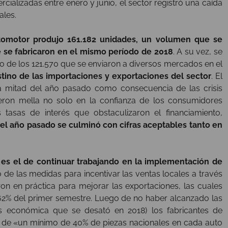
ializadas entre enero y junio, el sector registró una caída
ales.
utomotor produjo 161.182 unidades, un volumen que se
e se fabricaron en el mismo período de 2018
. A su vez, se
o de los 121.570 que se enviaron a diversos mercados en el
estino de las importaciones y exportaciones del sector
. El
 mitad del año pasado como consecuencia de las crisis
ieron mella no solo en la confianza de los consumidores
 tasas de interés que obstaculizaron el financiamiento,
,
el año pasado se culminó con cifras aceptables tanto en
l es el de continuar trabajando en la implementación de
so de las medidas para incentivar las ventas locales a través
on en práctica para mejorar las exportaciones, las cuales
62% del primer semestre. Luego de no haber alcanzado las
sis económica que se desató en 2018) los fabricantes de
l de «un mínimo de 40% de piezas nacionales en cada auto