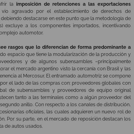
frir la
imposición de retenciones a las exportaciones
e vio agravado por el establecimiento de derechos de
s, debiendo destacarse en este punto que la metodología de
es) excluye a los componentes importados, incentivando
complejo automotor.
see rasgos que lo diferencian de forma predominante a
ucido espacio que tiene la modularización de la producción y
roveedores y de algunos subensambles –principalmente
rar el mercado argentino visto la cercanía con Brasil y las
ertenencia al Mercosur. El entramado automotriz se compone
 por el lado de las compras con: proveedores globales con
lobal de subensambles y proveedores de equipo original
astecen tanto a las terminales como a algún proveedor del
segundo anillo. Con respecto a los canales de distribución,
esionarias oficiales, las cuales adquieren un nuevo rol de
ón. Por su parte, en el mercado de reposición destacan los
nta de autos usados.