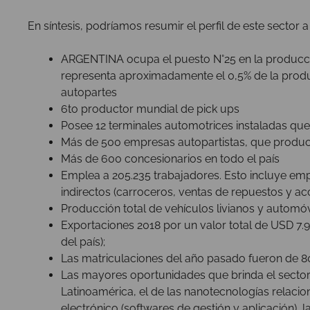
En síntesis, podríamos resumir el perfil de este sector 
ARGENTINA ocupa el puesto N°25 en la producció
representa aproximadamente el 0,5% de la produ
autopartes
6to productor mundial de pick ups
Posee 12 terminales automotrices instaladas qu
Más de 500 empresas autopartistas, que produc
Más de 600 concesionarios en todo el país
Emplea a 205.235 trabajadores. Esto incluye empl
indirectos (carroceros, ventas de repuestos y ac
Producción total de vehículos livianos y automó
Exportaciones 2018 por un valor total de USD 7.
del país);
Las matriculaciones del año pasado fueron de 8
Las mayores oportunidades que brinda el sector s
Latinoamérica, el de las nanotecnologías relacio
electrónico (softwares de gestión y aplicación)