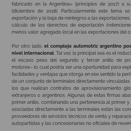
fabricado en la Argentina» (principios de 2017) a su
(diciembre de 2018). Particularmente este tema s
exportación y la baja de reintegros a las exportacione
cálculo de los derechos de exportación (retencion
menos valor agregado local en las exportaciones del 
Por otro lado,
el complejo automotriz argentino po
nivel internacional
. Tal vez la principal sea es el red
el escaso peso del segundo y tercer anillo de p
motores– lo cual podría ser una oportunidad para explo
facilidades y ventajas que otorga en ese sentido la p
de un conjunto de terminales directamente vinculadas
los que realizan contratos de aprovisionamiento g
extranjeros o argentinos. Algunas de estas firmas ab
primer anillo, combinando una pertenencia al primer y 
asociadas directamente a las terminales están las conc
proveedores de servicios técnicos de venta y reparaci
autopartistas y las concesionarias no oficiales de reve