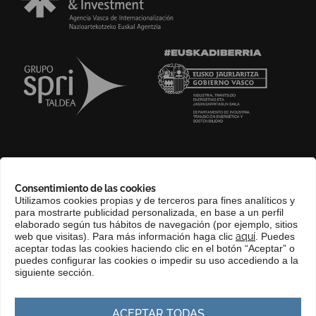
SOBRE NOSOTROS
Consentimiento de las cookies
COMPLIANCE CHANNEL
Utilizamos cookies propias y de terceros para fines analíticos y
para mostrarte publicidad personalizada, en base a un perfil
CONTACTO
elaborado según tus hábitos de navegación (por ejemplo, sitios
EUSKERA
web que visitas). Para más información haga clic
aquí
. Puedes
aceptar todas las cookies haciendo clic en el botón “Aceptar” o
PERFIL DEL CONTRATANTE
puedes configurar las cookies o impedir su uso accediendo a la
siguiente sección.
PORTAL DE TRANSPARENCIA
ACEPTAR TODAS