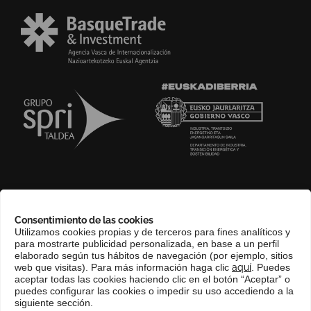
SOBRE NOSOTROS
Consentimiento de las cookies
COMPLIANCE CHANNEL
Utilizamos cookies propias y de terceros para fines analíticos y
para mostrarte publicidad personalizada, en base a un perfil
CONTACTO
elaborado según tus hábitos de navegación (por ejemplo, sitios
EUSKERA
web que visitas). Para más información haga clic
aquí
. Puedes
aceptar todas las cookies haciendo clic en el botón “Aceptar” o
PERFIL DEL CONTRATANTE
puedes configurar las cookies o impedir su uso accediendo a la
siguiente sección.
PORTAL DE TRANSPARENCIA