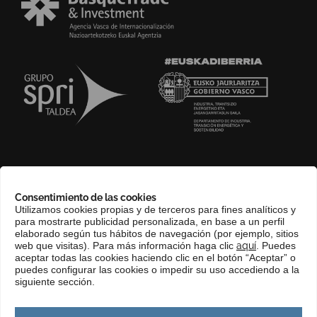
SOBRE NOSOTROS
Consentimiento de las cookies
COMPLIANCE CHANNEL
Utilizamos cookies propias y de terceros para fines analíticos y
para mostrarte publicidad personalizada, en base a un perfil
CONTACTO
elaborado según tus hábitos de navegación (por ejemplo, sitios
EUSKERA
web que visitas). Para más información haga clic
aquí
. Puedes
aceptar todas las cookies haciendo clic en el botón “Aceptar” o
PERFIL DEL CONTRATANTE
puedes configurar las cookies o impedir su uso accediendo a la
siguiente sección.
PORTAL DE TRANSPARENCIA