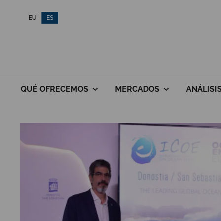
Saltar
EU
ES
al
contenido
QUÉ OFRECEMOS
MERCADOS
ANÁLISI