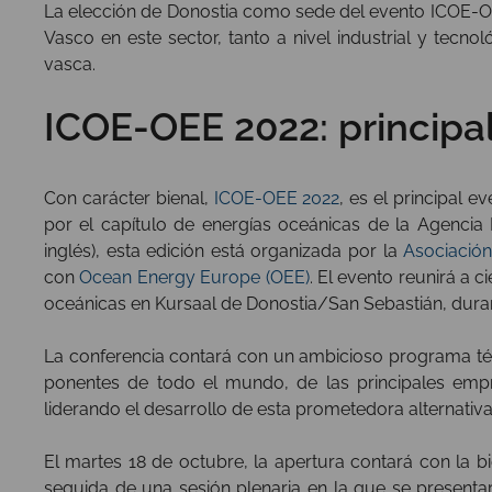
La elección de Donostia como sede del evento ICOE-OEE
Vasco en este sector, tanto a nivel industrial y tec
vasca.
ICOE-OEE 2022: principa
Con carácter bienal,
ICOE-OEE 2022
, es el principal 
por el capítulo de energías oceánicas de la Agencia I
inglés), esta edición está organizada por la
Asociación
con
Ocean Energy Europe (OEE)
. El evento reunirá a 
oceánicas en Kursaal de Donostia/San Sebastián, durant
La conferencia contará con un ambicioso programa téc
ponentes de todo el mundo, de las principales empre
liderando el desarrollo de esta prometedora alternativa
El martes 18 de octubre, la apertura contará con la b
seguida de una sesión plenaria en la que se presenta