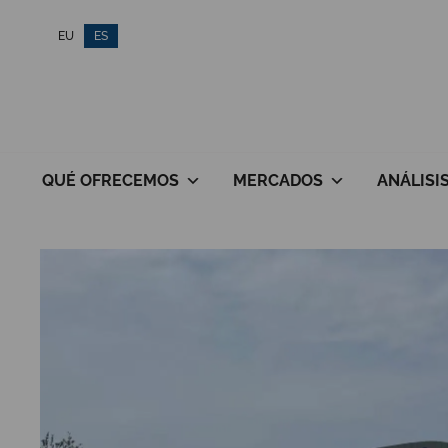
Saltar
EU
ES
al
contenido
QUÉ OFRECEMOS
MERCADOS
ANÁLISI