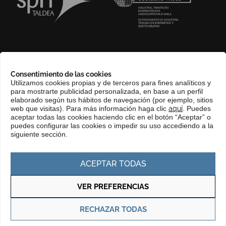
SOBRE NOSOTROS
Consentimiento de las cookies
COMPLIANCE CHANNEL
Utilizamos cookies propias y de terceros para fines analíticos y
para mostrarte publicidad personalizada, en base a un perfil
CONTACTO
elaborado según tus hábitos de navegación (por ejemplo, sitios
EUSKERA
web que visitas). Para más información haga clic
aquí
. Puedes
aceptar todas las cookies haciendo clic en el botón “Aceptar” o
PERFIL DEL CONTRATANTE
puedes configurar las cookies o impedir su uso accediendo a la
siguiente sección.
PORTAL DE TRANSPARENCIA
ACEPTAR TODAS
VER PREFERENCIAS
Política de privacidad
Política de cookies
RECHAZAR TODAS
© Copyright 2025 Basque Trade & Investment. Todos los derechos
reservados