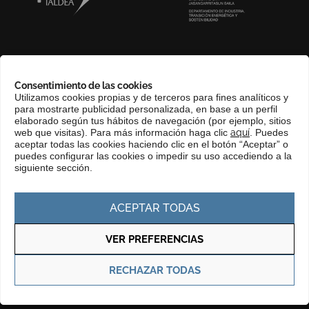
SOBRE NOSOTROS
Consentimiento de las cookies
COMPLIANCE CHANNEL
Utilizamos cookies propias y de terceros para fines analíticos y
para mostrarte publicidad personalizada, en base a un perfil
CONTACTO
elaborado según tus hábitos de navegación (por ejemplo, sitios
EUSKERA
web que visitas). Para más información haga clic
aquí
. Puedes
aceptar todas las cookies haciendo clic en el botón “Aceptar” o
PERFIL DEL CONTRATANTE
puedes configurar las cookies o impedir su uso accediendo a la
siguiente sección.
PORTAL DE TRANSPARENCIA
ACEPTAR TODAS
VER PREFERENCIAS
Política de privacidad
Política de cookies
RECHAZAR TODAS
© Copyright 2025 Basque Trade & Investment. Todos los derechos
reservados