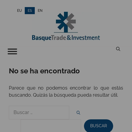
Saltar
EU
ES
EN
al
contenido
No se ha encontrado
Parece que no podemos encontrar lo que estás
buscando. Quizás la búsqueda pueda resultar útil.
Buscar
por
BUSCAR