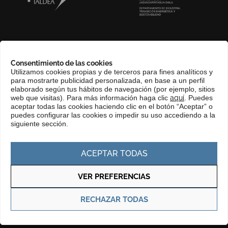
SOBRE NOSOTROS
Consentimiento de las cookies
COMPLIANCE CHANNEL
Utilizamos cookies propias y de terceros para fines analíticos y
para mostrarte publicidad personalizada, en base a un perfil
CONTACTO
elaborado según tus hábitos de navegación (por ejemplo, sitios
EUSKERA
web que visitas). Para más información haga clic
aquí
. Puedes
aceptar todas las cookies haciendo clic en el botón “Aceptar” o
PERFIL DEL CONTRATANTE
puedes configurar las cookies o impedir su uso accediendo a la
siguiente sección.
PORTAL DE TRANSPARENCIA
ACEPTAR TODAS
VER PREFERENCIAS
Política de privacidad
Política de cookies
RECHAZAR TODAS
© Copyright 2025 Basque Trade & Investment. Todos los derechos
reservados