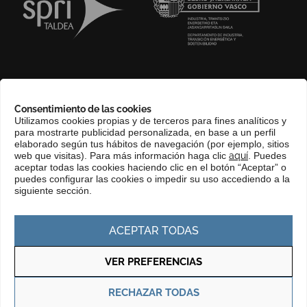
SOBRE NOSOTROS
Consentimiento de las cookies
COMPLIANCE CHANNEL
Utilizamos cookies propias y de terceros para fines analíticos y
para mostrarte publicidad personalizada, en base a un perfil
CONTACTO
elaborado según tus hábitos de navegación (por ejemplo, sitios
EUSKERA
web que visitas). Para más información haga clic
aquí
. Puedes
aceptar todas las cookies haciendo clic en el botón “Aceptar” o
PERFIL DEL CONTRATANTE
puedes configurar las cookies o impedir su uso accediendo a la
siguiente sección.
PORTAL DE TRANSPARENCIA
ACEPTAR TODAS
VER PREFERENCIAS
Política de privacidad
Política de cookies
RECHAZAR TODAS
© Copyright 2025 Basque Trade & Investment. Todos los derechos