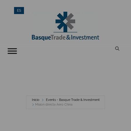
Saltar
ES
al
contenido
Inicio
Events - Basque Trade & Investment
Mision directa Aero China