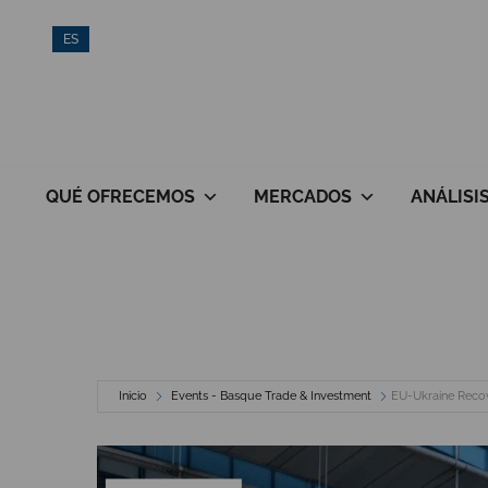
Saltar
ES
al
contenido
QUÉ OFRECEMOS
MERCADOS
ANÁLISI
Inicio
Events - Basque Trade & Investment
EU-Ukraine Reco