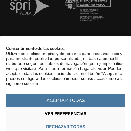
SOBRE NOSOTROS
Consentimiento de las cookies
COMPLIANCE CHANNEL
Utilizamos cookies propias y de terceros para fines analíticos y
para mostrarte publicidad personalizada, en base a un perfil
CONTACTO
elaborado según tus hábitos de navegación (por ejemplo, sitios
EUSKERA
web que visitas). Para más información haga clic
aquí
. Puedes
aceptar todas las cookies haciendo clic en el botón “Aceptar” o
PERFIL DEL CONTRATANTE
puedes configurar las cookies o impedir su uso accediendo a la
siguiente sección.
PORTAL DE TRANSPARENCIA
ACEPTAR TODAS
VER PREFERENCIAS
Política de privacidad
Política de cookies
RECHAZAR TODAS
© Copyright 2025 Basque Trade & Investment. Todos los derechos