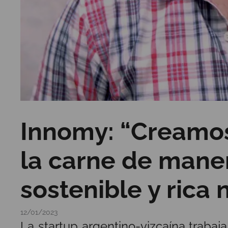
Innomy: “Creamos
la carne de maner
sostenible y rica
12/01/2023
La startup argentino-vizcaína trabaj