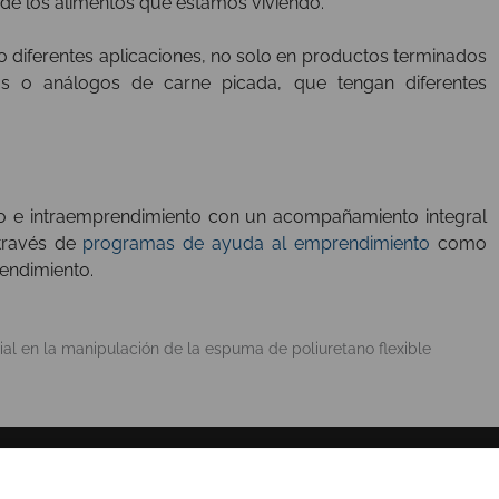
 de los alimentos que estamos viviendo.
o diferentes aplicaciones, no solo en productos terminados
s o análogos de carne picada, que tengan diferentes
to e intraemprendimiento con un acompañamiento integral
 través de
programas de ayuda al emprendimiento
como
rendimiento.
ial en la manipulación de la espuma de poliuretano flexible
SOBRE NOSOTROS