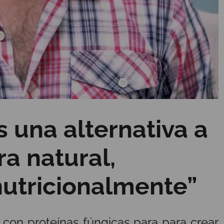
 una alternativa a
a natural,
 nutricionalmente”
a con proteínas fúngicas para para crear