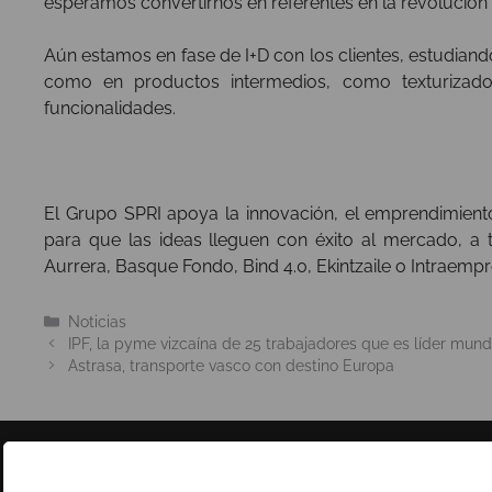
esperamos convertirnos en referentes en la revolución
Aún estamos en fase de I+D con los clientes, estudiand
como en productos intermedios, como texturizado
funcionalidades.
El Grupo SPRI apoya la innovación, el emprendimien
para que las ideas lleguen con éxito al mercado, a
Aurrera, Basque Fondo, Bind 4.0, Ekintzaile o Intraemp
Categorías
Noticias
IPF, la pyme vizcaína de 25 trabajadores que es líder mund
Astrasa, transporte vasco con destino Europa