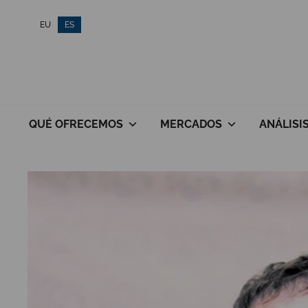
Saltar
EU
ES
al
contenido
QUÉ OFRECEMOS
MERCADOS
ANÁLISI