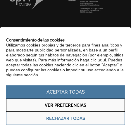
SOBRE NOSOTROS
Consentimiento de las cookies
COMPLIANCE CHANNEL
Utilizamos cookies propias y de terceros para fines analíticos y
para mostrarte publicidad personalizada, en base a un perfil
CONTACTO
elaborado según tus hábitos de navegación (por ejemplo, sitios
EUSKERA
web que visitas). Para más información haga clic
aquí
. Puedes
aceptar todas las cookies haciendo clic en el botón “Aceptar” o
PERFIL DEL CONTRATANTE
puedes configurar las cookies o impedir su uso accediendo a la
siguiente sección.
PORTAL DE TRANSPARENCIA
ACEPTAR TODAS
VER PREFERENCIAS
Política de privacidad
Política de cookies
RECHAZAR TODAS
© Copyright 2025 Basque Trade & Investment. Todos los derechos
reservados