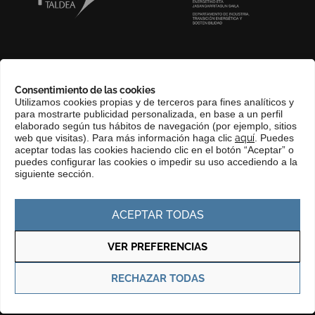
SOBRE NOSOTROS
Consentimiento de las cookies
COMPLIANCE CHANNEL
Utilizamos cookies propias y de terceros para fines analíticos y
para mostrarte publicidad personalizada, en base a un perfil
CONTACTO
elaborado según tus hábitos de navegación (por ejemplo, sitios
EUSKERA
web que visitas). Para más información haga clic
aquí
. Puedes
aceptar todas las cookies haciendo clic en el botón “Aceptar” o
PERFIL DEL CONTRATANTE
puedes configurar las cookies o impedir su uso accediendo a la
siguiente sección.
PORTAL DE TRANSPARENCIA
ACEPTAR TODAS
VER PREFERENCIAS
Política de privacidad
Política de cookies
RECHAZAR TODAS
© Copyright 2025 Basque Trade & Investment. Todos los derechos
reservados