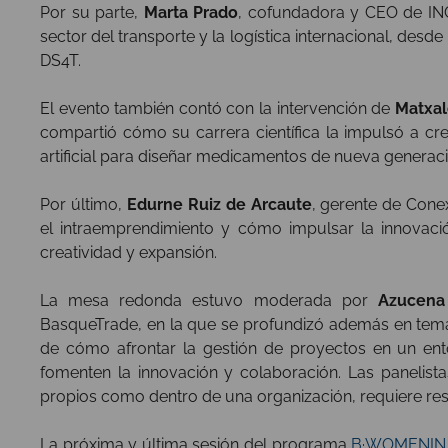
Por su parte,
Marta Prado
, cofundadora y CEO de INC
sector del transporte y la logística internacional, desd
DS4T.
El evento también contó con la intervención de
Matxal
compartió cómo su carrera científica la impulsó a cr
artificial para diseñar medicamentos de nueva generaci
Por último,
Edurne Ruiz de Arcaute
, gerente de Cone
el intraemprendimiento y cómo impulsar la innovació
creatividad y expansión.
La mesa redonda estuvo moderada por
Azucena
BasqueTrade, en la que se profundizó además en temas
de cómo afrontar la gestión de proyectos en un ento
fomenten la innovación y colaboración. Las panelist
propios como dentro de una organización, requiere resili
La próxima y última sesión del programa
B·WOMENIN G