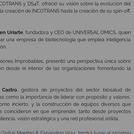
OTRANS y DS4T, ofreció su visión sobre la evolución del
e la creación de INCOTRANS hasta la creación de su spin-off,
en Uriarte
, fundadora y CEO de UNIVERSAL OMICS, quien
ear una empresa de biotecnología que emplea inteligencia
ón.
xiones Improbables, presentó una perspectiva única sobre
n desde el interior de las organizaciones fomentando la
 Castro
, gestora de proyectos del sector biosalud de
 como la importancia de liderar con propósito y valores,
rno incierto, y la construcción de equipos diversos que
as coincidieron en que emprender, tanto desde proyectos
encia, visión estratégica y una red profesional sólida.
lobal Meeting & Expanding 2024, tendrá lugar el próximo