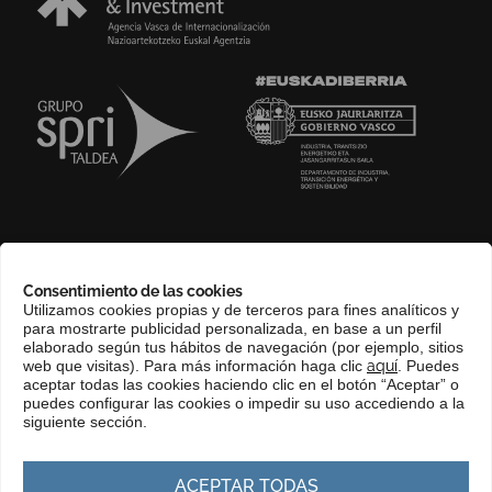
SOBRE NOSOTROS
Consentimiento de las cookies
COMPLIANCE CHANNEL
Utilizamos cookies propias y de terceros para fines analíticos y
para mostrarte publicidad personalizada, en base a un perfil
CONTACTO
elaborado según tus hábitos de navegación (por ejemplo, sitios
EUSKERA
web que visitas). Para más información haga clic
aquí
. Puedes
aceptar todas las cookies haciendo clic en el botón “Aceptar” o
PERFIL DEL CONTRATANTE
puedes configurar las cookies o impedir su uso accediendo a la
siguiente sección.
PORTAL DE TRANSPARENCIA
ACEPTAR TODAS