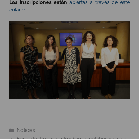
Las inscripciones están
abiertas a través de este
enlace
Categorías
Noticias
Euskadi y Polonia estrechan su colaboración en